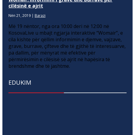
cilësinë e ajrit
Nën 21, 2019
|
Barazi
Më 19 nëntor, nga ora 10:00 deri në 12:00 në
KosovaLive u mbajt ngjarja interaktive “Womair”, e
cila kishte për qëllim informimin e djemve, vajzave,
grave, burrave, çifteve dhe të gjithë të interesuarve,
pa dallim, për mënyrat më efektive për
përmirësimin e cilësisë së ajrit në hapësira të
brendshme dhe të jashtme.
EDUKIM