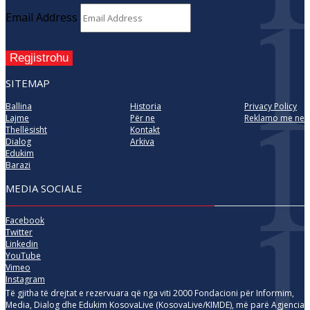
Email Address
Regjistrohu
SITEMAP
Ballina
Historia
Privacy Policy
Lajme
Për ne
Reklamo me ne
Thellësisht
Kontakt
Dialog
Arkiva
Edukim
Barazi
MEDIA SOCIALE
Facebook
Twitter
Linkedin
YouTube
Vimeo
Instagram
Të gjitha të drejtat e rezervuara që nga viti 2000 Fondacioni për Informim,
Media, Dialog dhe Edukim KosovaLive (KosovaLive/KIMDE), më parë Agjencia