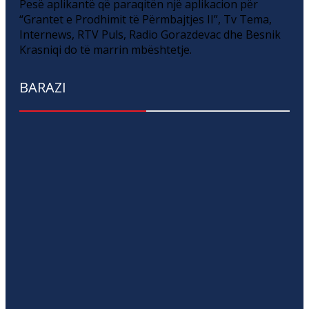
Pesë aplikantë që paraqitën një aplikacion për
“Grantet e Prodhimit të Përmbajtjes II”, Tv Tema,
Internews, RTV Puls, Radio Gorazdevac dhe Besnik
Krasniqi do të marrin mbështetje.
BARAZI