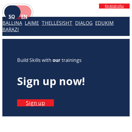
Regjistrohu
SQ
EN
BALLINA
LAJME
THELLËSISHT
DIALOG
EDUKIM
BARAZI
Build Skills with
our
trainings
Sign up now!
Sign up