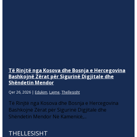
Të Rinjtë nga Kosova dhe Bosnja e Hercegovina
Bashkojnë Zërat për Sigurinë Digjitale dhe
Shëndetin Mendor
Qer 26, 2026
|
Edukim
,
Lajme
,
Thellesisht
Të Rinjtë nga Kosova dhe Bosnja e Hercegovina
Bashkojnë Zërat për Sigurinë Digjitale dhe
Shëndetin Mendor Në Kamenicë,...
THELLESISHT