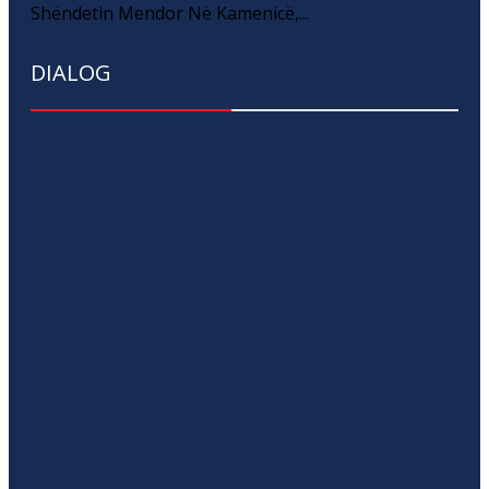
Shëndetin Mendor Në Kamenicë,...
DIALOG