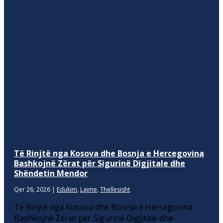
Të Rinjtë nga Kosova dhe Bosnja e Hercegovina
Bashkojnë Zërat për Sigurinë Digjitale dhe
Shëndetin Mendor
Qer 26, 2026
|
Edukim
,
Lajme
,
Thellesisht
Të Rinjtë nga Kosova dhe Bosnja e Hercegovina
Bashkojnë Zërat për Sigurinë Digjitale dhe