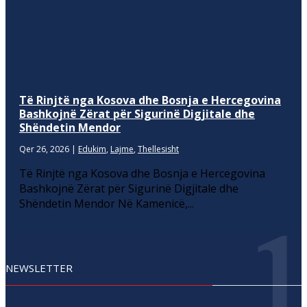
Të Rinjtë nga Kosova dhe Bosnja e Hercegovina
Bashkojnë Zërat për Sigurinë Digjitale dhe
Shëndetin Mendor
Qer 26, 2026
|
Edukim
,
Lajme
,
Thellesisht
Të Rinjtë nga Kosova dhe Bosnja e Hercegovina
Bashkojnë Zërat për Sigurinë Digjitale dhe
Shëndetin Mendor Në Kamenicë,...
NEWSLETTER