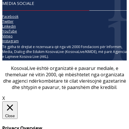
MEDIA SOCIALE
Facebook
Twitter
Linkedin
YouTube
Vimeo
Instagram
Të gjitha të drejtat e rezervuara që nga viti 2000 Fondacioni për Informim,
Media, Dialog dhe Edukim KosovaLive (KosovaLive/KIMDE), më parë Agjencia
e Lajmeve Kosova Live (AKL).
KosovaLive është organizatë e pavarur mediale, e
themeluar në vitin 2000, që mbështetet nga organizata
dhe agjenci ndërkombëtare të cilat vlerësojnë gazetarinë
dhe shtypin e pavarur, të paanshëm dhe kredibil.
X
Close
Privacy Overview