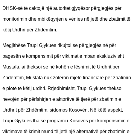
DHSK-së të caktojë një autoritet gjyqësor përgjegjës për
monitorimin dhe mbikëqyrjen e vënies në jetë dhe zbatimit të
këtij Urdhri për Zhdëmtim.
Megjithëse Trupi Gjykues rikujtoi se përgjegjësinë për
pagesën e kompensimit për viktimat e mban ekskluzivisht
Mustafa, ai theksoi se në kohën e lëshimit të Urdhrit për
Zhdëmtim, Mustafa nuk zotëron mjete financiare për zbatimin
e plotë të këtij urdhri. Rrjedhimisht, Trupi Gjykues theksoi
nevojën për përfshirjen e aktorëve të tjerë për zbatimin e
Urdhrit për Zhdëmtim, sidomos Kosovën. Në këtë aspekt,
Trupi Gjykues tha se programi i Kosovës për kompensimin e
viktimave të krimit mund të jetë një alternativë për zbatimin e