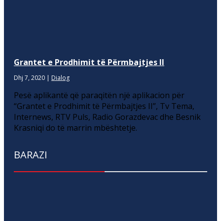
Grantet e Prodhimit të Përmbajtjes II
Dhj 7, 2020
|
Dialog
Pesë aplikantë që paraqitën një aplikacion për
“Grantet e Prodhimit të Përmbajtjes II”, Tv Tema,
Internews, RTV Puls, Radio Gorazdevac dhe Besnik
Krasniqi do të marrin mbështetje.
BARAZI