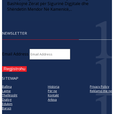
Bashkojnë Zërat për Sigurinë Digjitale dhe
Shëndetin Mendor Në Kamenicë,...
NEWSLETTER
Email Address
Regjistrohu
SITEMAP
Ballina
Historia
Privacy Policy
Lajme
Për ne
Reklamo me ne
Thellësisht
Kontakt
Dialog
Arkiva
Edukim
Barazi