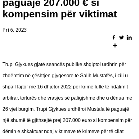
paguajë 207.000 € si
kompensim për viktimat
Pri 6, 2023
Trupi Gjykues gjatë seancës publike shqiptoi urdhrin për
zhdëmtim në çështjen gjyqësore të Salih Mustafës, i cili u
shpall fajtor më 16 dhjetor 2022 për krime lufte të ndalimit
arbitrar, torturës dhe vrasjes së paligjshme dhe u dënua me
26 vjet burgim. Trupi Gjykues urdhëroi Mustafa të paguajë
një shumë të gjithsejtë prej 207.000 euro si kompensim për
dëmin e shkaktuar ndaj viktimave të krimeve për të cilat