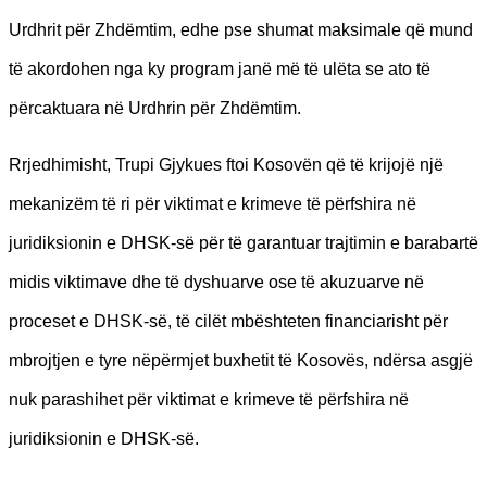
Urdhrit për Zhdëmtim, edhe pse shumat maksimale që mund
të akordohen nga ky program janë më të ulëta se ato të
përcaktuara në Urdhrin për Zhdëmtim.
Rrjedhimisht, Trupi Gjykues ftoi Kosovën që të krijojë një
mekanizëm të ri për viktimat e krimeve të përfshira në
juridiksionin e DHSK-së për të garantuar trajtimin e barabartë
midis viktimave dhe të dyshuarve ose të akuzuarve në
proceset e DHSK-së, të cilët mbështeten financiarisht për
mbrojtjen e tyre nëpërmjet buxhetit të Kosovës, ndërsa asgjë
nuk parashihet për viktimat e krimeve të përfshira në
juridiksionin e DHSK-së.