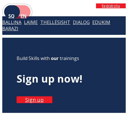
Regjistrohu
SQ
EN
BALLINA
LAJME
THELLËSISHT
DIALOG
EDUKIM
BARAZI
Build Skills with
our
trainings
Sign up now!
Sign up