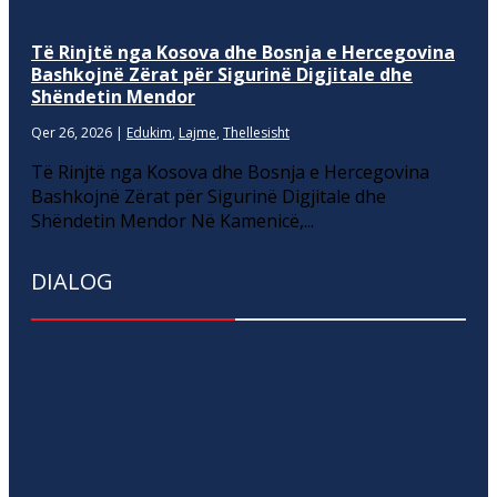
Të Rinjtë nga Kosova dhe Bosnja e Hercegovina
Bashkojnë Zërat për Sigurinë Digjitale dhe
Shëndetin Mendor
Qer 26, 2026
|
Edukim
,
Lajme
,
Thellesisht
Të Rinjtë nga Kosova dhe Bosnja e Hercegovina
Bashkojnë Zërat për Sigurinë Digjitale dhe
Shëndetin Mendor Në Kamenicë,...
DIALOG