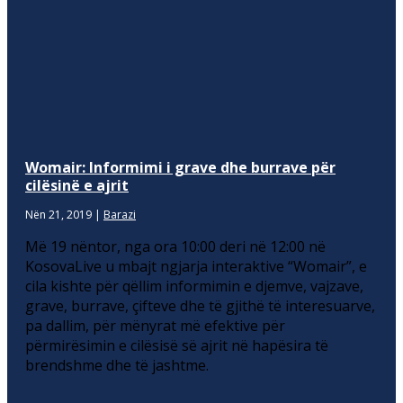
Womair: Informimi i grave dhe burrave për
cilësinë e ajrit
Nën 21, 2019
|
Barazi
Më 19 nëntor, nga ora 10:00 deri në 12:00 në
KosovaLive u mbajt ngjarja interaktive “Womair”, e
cila kishte për qëllim informimin e djemve, vajzave,
grave, burrave, çifteve dhe të gjithë të interesuarve,
pa dallim, për mënyrat më efektive për
përmirësimin e cilësisë së ajrit në hapësira të
brendshme dhe të jashtme.