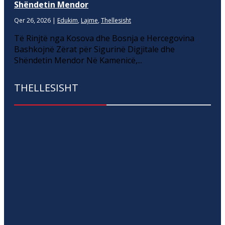
Shëndetin Mendor
Qer 26, 2026
|
Edukim
,
Lajme
,
Thellesisht
Të Rinjtë nga Kosova dhe Bosnja e Hercegovina
Bashkojnë Zërat për Sigurinë Digjitale dhe
Shëndetin Mendor Në Kamenicë,...
THELLESISHT