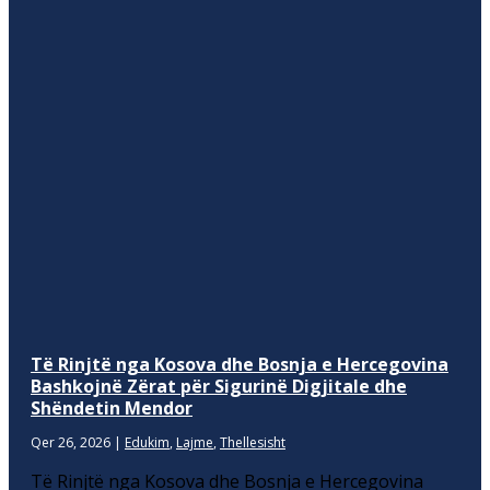
Të Rinjtë nga Kosova dhe Bosnja e Hercegovina
Bashkojnë Zërat për Sigurinë Digjitale dhe
Shëndetin Mendor
Qer 26, 2026
|
Edukim
,
Lajme
,
Thellesisht
Të Rinjtë nga Kosova dhe Bosnja e Hercegovina