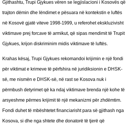
Gjithashtu, Trupi Gjykues vëren se legjislacioni i Kosovës që
trajton dëmin dhe lëndimet e pësuara në kontekstin e luftës
në Kosovë gjatë viteve 1998-1999, u referohet ekskluzivisht
viktimave prej forcave të armikut, që sipas mendimit të Trupit
Gjykues, krijon diskriminim midis viktimave të luftës.
Krahas kësaj, Trupi Gjykues rekomandoi krijimin e një fondi
për viktimat e krimeve të përfshira në juridiksionin e DHSK-
së, me nismën e DHSK-së, në rast se Kosova nuk i
përmbush detyrimet që ka ndaj viktimave brenda një kohe të
arsyeshme përmes krijimit të një mekanizmi për zhdëmtim.
Fondi duhet të mbështetet financiarisht para së gjithash nga
Kosova, si dhe nga shtete dhe donatorë të tjerë që