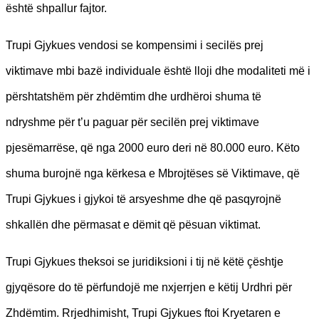
është shpallur fajtor.
Trupi Gjykues vendosi se kompensimi i secilës prej
viktimave mbi bazë individuale është lloji dhe modaliteti më i
përshtatshëm për zhdëmtim dhe urdhëroi shuma të
ndryshme për t’u paguar për secilën prej viktimave
pjesëmarrëse, që nga 2000 euro deri në 80.000 euro. Këto
shuma burojnë nga kërkesa e Mbrojtëses së Viktimave, që
Trupi Gjykues i gjykoi të arsyeshme dhe që pasqyrojnë
shkallën dhe përmasat e dëmit që pësuan viktimat.
Trupi Gjykues theksoi se juridiksioni i tij në këtë çështje
gjyqësore do të përfundojë me nxjerrjen e këtij Urdhri për
Zhdëmtim. Rrjedhimisht, Trupi Gjykues ftoi Kryetaren e