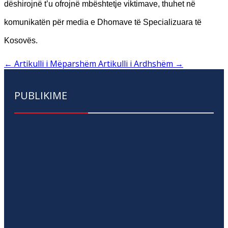
dëshirojnë t’u ofrojnë mbështetje viktimave, thuhet në
komunikatën për media e Dhomave të Specializuara të
Kosovës.
←
Artikulli i Mëparshëm
Artikulli i Ardhshëm
→
PUBLIKIME