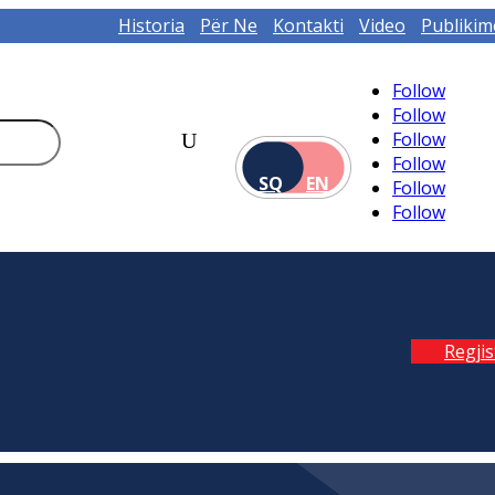
Historia
Për Ne
Kontakti
Video
Publikim
Follow
Follow
Follow
Follow
SQ
EN
Follow
Follow
Regji