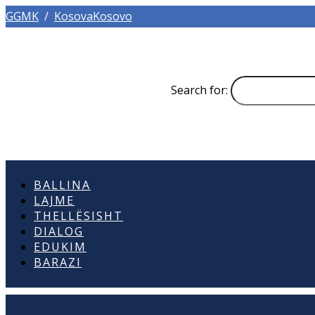
GGMK
/
KosovaKosovo
Search for:
BALLINA
LAJME
THELLËSISHT
DIALOG
EDUKIM
BARAZI