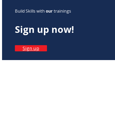
Build Skills with
our
trainings
Sign up now!
Sign up