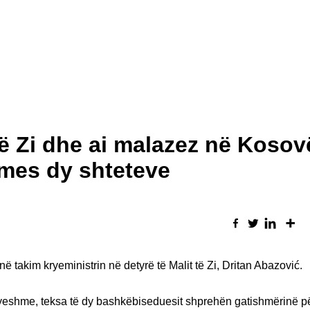
të Zi dhe ai malazez në Kosov
 mes dy shteteve
 takim kryeministrin në detyrë të Malit të Zi, Dritan Abazović.
qyeshme, teksa të dy bashkëbiseduesit shprehën gatishmërinë p