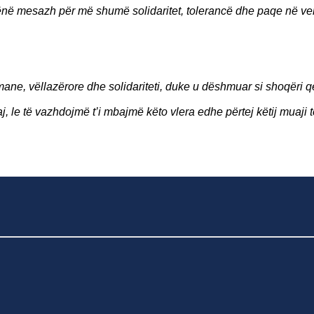
dhënë mesazh për më shumë solidaritet, tolerancë dhe paqe në v
ane, vëllazërore dhe solidariteti, duke u dëshmuar si shoqëri q
, le të vazhdojmë t’i mbajmë këto vlera edhe përtej këtij muaji 