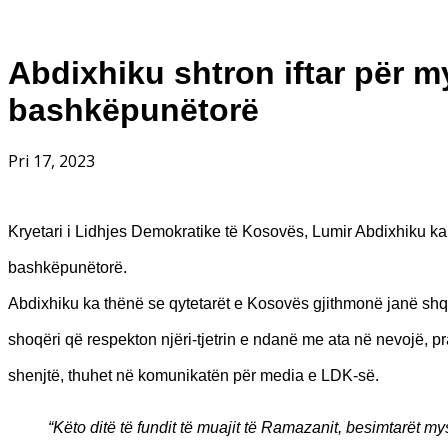
Abdixhiku shtron iftar për m
bashkëpunëtorë
Pri 17, 2023
Kryetari i Lidhjes Demokratike të Kosovës, Lumir Abdixhiku ka
bashkëpunëtorë.
Abdixhiku ka thënë se qytetarët e Kosovës gjithmonë janë shqu
shoqëri që respekton njëri-tjetrin e ndanë me ata në nevojë, pr
shenjtë, thuhet në komunikatën për media e LDK-së.
“Këto ditë të fundit të muajit të Ramazanit, besimtarët m