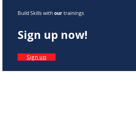
Build Skills with
our
trainings
Sign up now!
Sign up