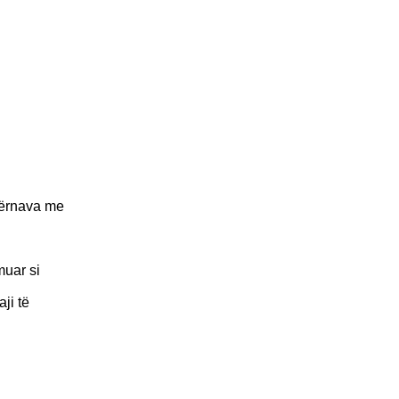
 Tërnava me
muar si
ji të