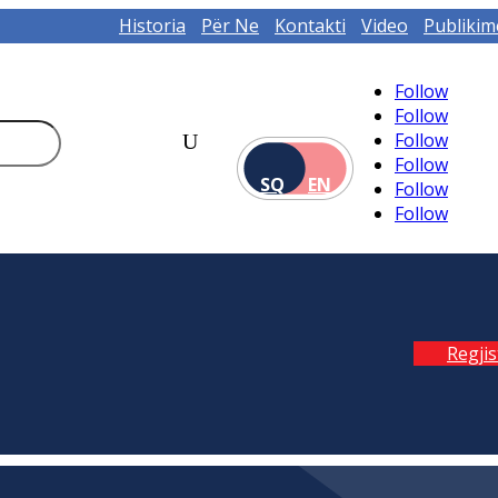
Historia
Për Ne
Kontakti
Video
Publikim
Follow
Follow
Follow
Follow
SQ
EN
Follow
Follow
Regji