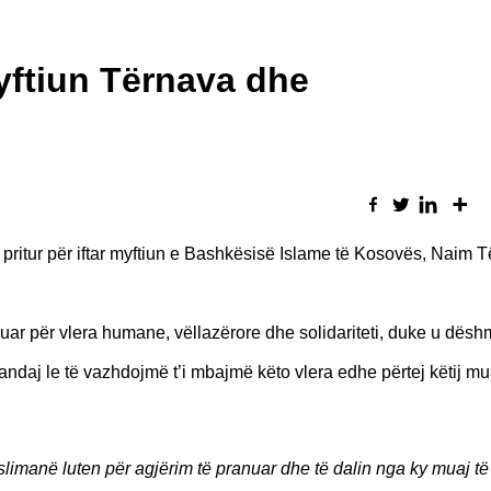
yftiun Tërnava dhe
 pritur për iftar myftiun e Bashkësisë Islame të Kosovës, Naim
ar për vlera humane, vëllazërore dhe solidariteti, duke u dësh
andaj le të vazhdojmë t’i mbajmë këto vlera edhe përtej këtij mua
yslimanë luten për agjërim të pranuar dhe të dalin nga ky muaj të