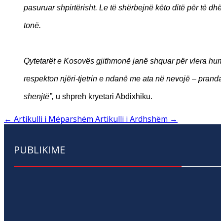
pasuruar shpirtërisht. Le të shërbejnë këto ditë për të 
tonë.
Qytetarët e Kosovës gjithmonë janë shquar për vlera hum
respekton njëri-tjetrin e ndanë me ata në nevojë – prandaj
shenjtë”,
u shpreh kryetari Abdixhiku.
←
Artikulli i Mëparshëm
Artikulli i Ardhshëm
→
PUBLIKIME