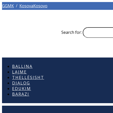
GGMK
/
KosovaKosovo
Search for:
BALLINA
LAJME
THELLËSISHT
DIALOG
EDUKIM
BARAZI