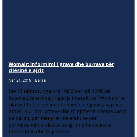
Womair: Informimi i grave dhe burrave për
cilësinë e ajrit
Nën 21, 2019
|
Barazi
Më 19 nëntor, nga ora 10:00 deri në 12:00 në
KosovaLive u mbajt ngjarja interaktive “Womair”, e
cila kishte për qëllim informimin e djemve, vajzave,
grave, burrave, çifteve dhe të gjithë të interesuarve,
pa dallim, për mënyrat më efektive për
përmirësimin e cilësisë së ajrit në hapësira të
brendshme dhe të jashtme.