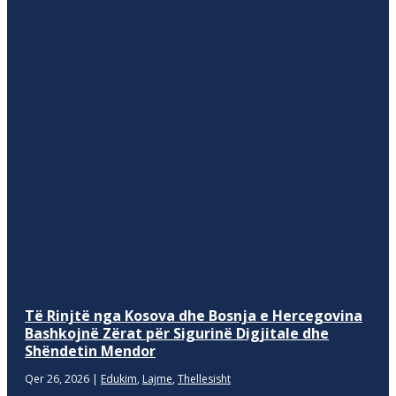
Të Rinjtë nga Kosova dhe Bosnja e Hercegovina
Bashkojnë Zërat për Sigurinë Digjitale dhe
Shëndetin Mendor
Qer 26, 2026
|
Edukim
,
Lajme
,
Thellesisht