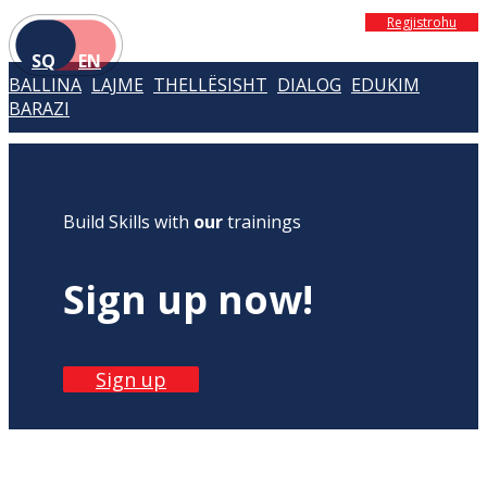
Regjistrohu
SQ
EN
BALLINA
LAJME
THELLËSISHT
DIALOG
EDUKIM
BARAZI
Build Skills with
our
trainings
Sign up now!
Sign up