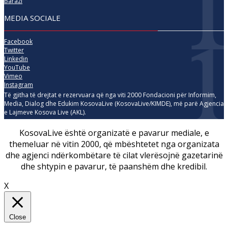
Barazi
MEDIA SOCIALE
Facebook
Twitter
Linkedin
YouTube
Vimeo
Instagram
Të gjitha të drejtat e rezervuara që nga viti 2000 Fondacioni për Informim,
Media, Dialog dhe Edukim KosovaLive (KosovaLive/KIMDE), më parë Agjencia
e Lajmeve Kosova Live (AKL).
KosovaLive është organizatë e pavarur mediale, e
themeluar në vitin 2000, që mbështetet nga organizata
dhe agjenci ndërkombëtare të cilat vlerësojnë gazetarinë
dhe shtypin e pavarur, të paanshëm dhe kredibil.
X
Close