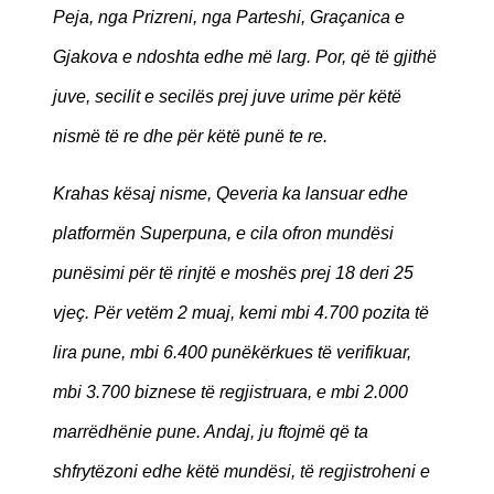
Peja, nga Prizreni, nga Parteshi, Graçanica e
Gjakova e ndoshta edhe më larg. Por, që të gjithë
juve, secilit e secilës prej juve urime për këtë
nismë të re dhe për këtë punë te re.
Krahas kësaj nisme, Qeveria ka lansuar edhe
platformën Superpuna, e cila ofron mundësi
punësimi për të rinjtë e moshës prej 18 deri 25
vjeç. Për vetëm 2 muaj, kemi mbi 4.700 pozita të
lira pune, mbi 6.400 punëkërkues të verifikuar,
mbi 3.700 biznese të regjistruara, e mbi 2.000
marrëdhënie pune. Andaj, ju ftojmë që ta
shfrytëzoni edhe këtë mundësi, të regjistroheni e