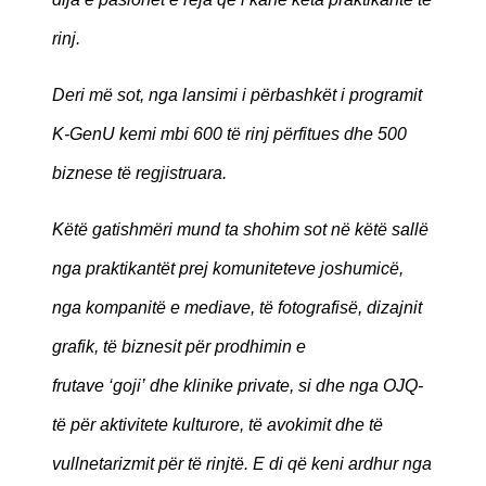
rinj.
Deri më sot, nga lansimi i përbashkët i programit
K-GenU kemi mbi 600 të rinj përfitues dhe 500
biznese të regjistruara.
Këtë gatishmëri mund ta shohim sot në këtë sallë
nga praktikantët prej komuniteteve joshumicë,
nga kompanitë e mediave, të fotografisë, dizajnit
grafik, të biznesit për prodhimin e
frutave ‘goji’
dhe klinike private, si dhe nga OJQ-
të për aktivitete kulturore, të avokimit dhe të
vullnetarizmit për të rinjtë. E di që keni ardhur nga