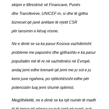
ekipin e Ministrisë së Financave, Punës
dhe Transfereve, UNICEF-in, si dhe të gjitha
bizneset që janë anëtare të rrjetit CSR
për lansimin e kësaj nisme.
Ne e dimë se sa ka pasur Kosova vazhdimisht
probleme me papunësi dhe gjithashtu e ka pasur
popullatën më të re në vazhdimësi në Evropë,
andaj jemi edhe krenarë që jemi me ju sot e ju
kemi juve ngahera, po njëkohësisht edhe për
potencialin tuaj jemi shumë optimist.
Megjithëkëtë, ne e dimë se ka një numër të madh
të të rinjve që përveç se nuk janë në punë, nuk