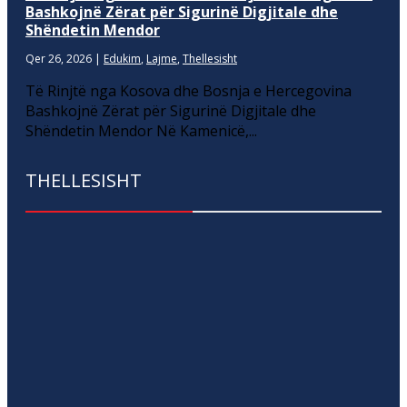
Bashkojnë Zërat për Sigurinë Digjitale dhe
Shëndetin Mendor
Qer 26, 2026
|
Edukim
,
Lajme
,
Thellesisht
Të Rinjtë nga Kosova dhe Bosnja e Hercegovina
Bashkojnë Zërat për Sigurinë Digjitale dhe
Shëndetin Mendor Në Kamenicë,...
THELLESISHT