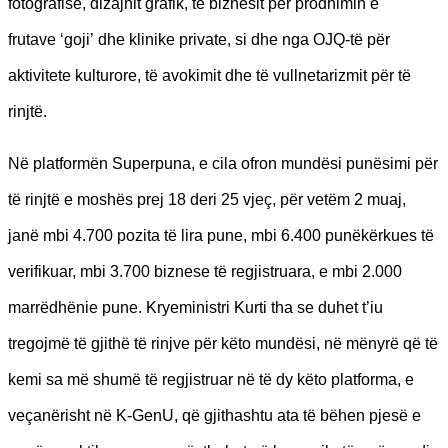
fotografisë, dizajnit grafik, të biznesit për prodhimin e
frutave ‘goji’
dhe klinike private, si dhe nga OJQ-të për
aktivitete kulturore, të avokimit dhe të vullnetarizmit për të
rinjtë.
Në platformën Superpuna, e cila ofron mundësi punësimi për
të rinjtë e moshës prej 18 deri 25 vjeç, për vetëm 2 muaj,
janë mbi 4.700 pozita të lira pune, mbi 6.400 punëkërkues të
verifikuar, mbi 3.700 biznese të regjistruara, e mbi 2.000
marrëdhënie pune. Kryeministri Kurti tha se duhet t’iu
tregojmë të gjithë të rinjve për këto mundësi, në mënyrë që të
kemi sa më shumë të regjistruar në të dy këto platforma, e
veçanërisht në K-GenU, që gjithashtu ata të bëhen pjesë e