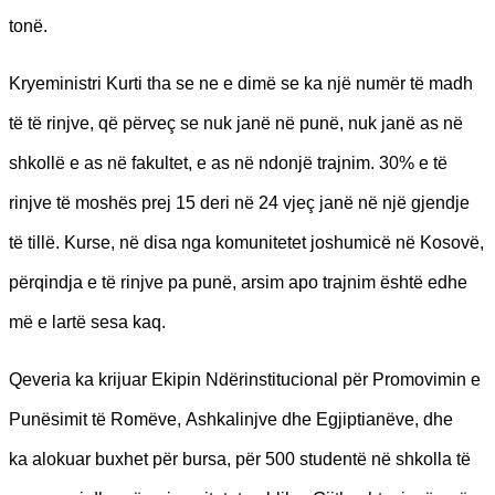
tonë.
Kryeministri Kurti tha se ne e dimë se ka një numër të madh
të të rinjve, që përveç se nuk janë në punë, nuk janë as në
shkollë e as në fakultet, e as në ndonjë trajnim. 30% e të
rinjve të moshës prej 15 deri në 24 vjeç janë në një gjendje
të tillë. Kurse, në disa nga komunitetet joshumicë në Kosovë,
përqindja e të rinjve pa punë, arsim apo trajnim është edhe
më e lartë sesa kaq.
Qeveria ka krijuar Ekipin Ndërinstitucional për Promovimin e
Punësimit të Romëve, Ashkalinjve dhe Egjiptianëve, dhe
ka alokuar buxhet për bursa, për 500 studentë në shkolla të