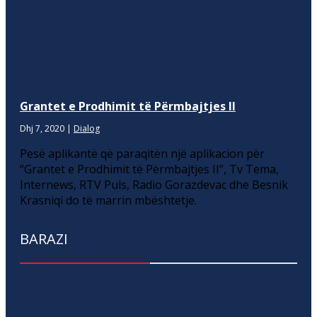
Grantet e Prodhimit të Përmbajtjes II
Dhj 7, 2020
|
Dialog
Pesë aplikantë që paraqitën një aplikacion për
“Grantet e Prodhimit të Përmbajtjes II”, Tv Tema,
Internews, RTV Puls, Radio Gorazdevac dhe Besnik
Krasniqi do të marrin mbështetje.
BARAZI