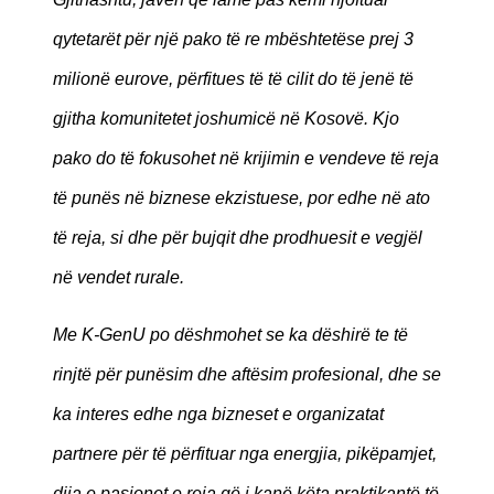
qytetarët për një pako të re mbështetëse prej 3
milionë eurove, përfitues të të cilit do të jenë të
gjitha komunitetet joshumicë në Kosovë. Kjo
pako do të fokusohet në krijimin e vendeve të reja
të punës në biznese ekzistuese, por edhe në ato
të reja, si dhe për bujqit dhe prodhuesit e vegjël
në vendet rurale.
Me K-GenU po dëshmohet se ka dëshirë te të
rinjtë për punësim dhe aftësim profesional, dhe se
ka interes edhe nga bizneset e organizatat
partnere për të përfituar nga energjia, pikëpamjet,
dija e pasionet e reja që i kanë këta praktikantë të