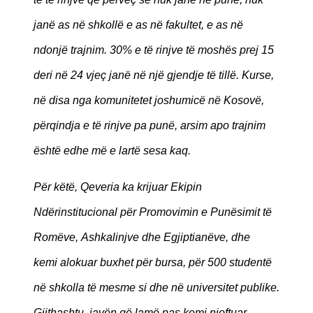
janë as në shkollë e as në fakultet, e as në
ndonjë trajnim. 30% e të rinjve të moshës prej 15
deri në 24 vjeç janë në një gjendje të tillë. Kurse,
në disa nga komunitetet joshumicë në Kosovë,
përqindja e të rinjve pa punë, arsim apo trajnim
është edhe më e lartë sesa kaq.
Për këtë, Qeveria ka krijuar Ekipin
Ndërinstitucional për Promovimin e Punësimit të
Romëve, Ashkalinjve dhe Egjiptianëve, dhe
kemi alokuar buxhet për bursa, për 500 studentë
në shkolla të mesme si dhe në universitet publike.
Gjithashtu, javën që lamë pas kemi njoftuar