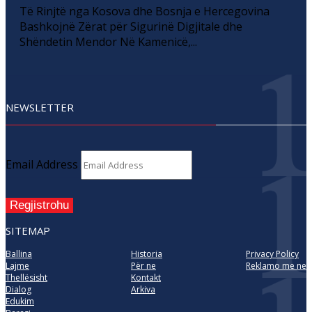
Të Rinjtë nga Kosova dhe Bosnja e Hercegovina
Bashkojnë Zërat për Sigurinë Digjitale dhe
Shëndetin Mendor Në Kamenicë,...
NEWSLETTER
Email Address
Regjistrohu
SITEMAP
Ballina
Historia
Privacy Policy
Lajme
Për ne
Reklamo me ne
Thellësisht
Kontakt
Dialog
Arkiva
Edukim