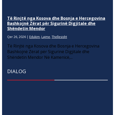
Të Rinjtë nga Kosova dhe Bosnja e Hercegovina
Bashkojnë Zërat për Sigurinë Digjitale dhe
Shëndetin Mendor
Qer 26, 2026
|
Edukim
,
Lajme
,
Thellesisht
Të Rinjtë nga Kosova dhe Bosnja e Hercegovina
Bashkojnë Zërat për Sigurinë Digjitale dhe
Shëndetin Mendor Në Kamenicë,...
DIALOG