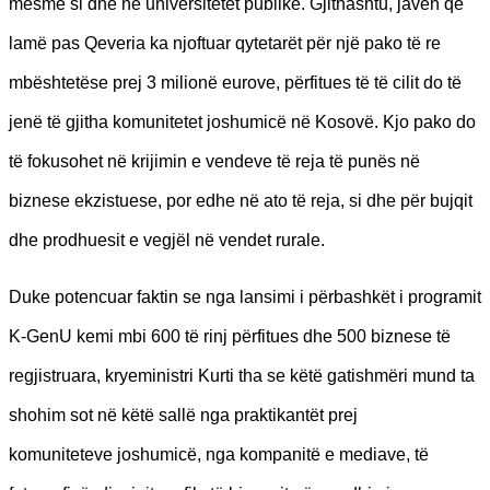
mesme si dhe në universitetet publike. Gjithashtu, javën që
lamë pas Qeveria ka njoftuar qytetarët për një pako të re
mbështetëse prej 3 milionë eurove, përfitues të të cilit do të
jenë të gjitha komunitetet joshumicë në Kosovë. Kjo pako do
të fokusohet në krijimin e vendeve të reja të punës në
biznese ekzistuese, por edhe në ato të reja, si dhe për bujqit
dhe prodhuesit e vegjël në vendet rurale.
Duke potencuar faktin se nga lansimi i përbashkët i programit
K-GenU kemi mbi 600 të rinj përfitues dhe 500 biznese të
regjistruara, kryeministri Kurti tha se këtë gatishmëri mund ta
shohim sot në këtë sallë nga praktikantët prej
komuniteteve joshumicë, nga kompanitë e mediave, të