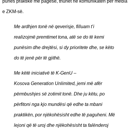
punës praktike me pagesë, thuhet në komunikatën për media
e ZKM-së.
Me ardhjen tonë në qeverisje, filluam t’i
realizojmë premtimet tona, atë se do të kemi
punësim dhe drejtësi, si dy prioritete dhe, se këto
do të jenë për të gjithë.
Me këtë iniciativë të K-GenU –
Kosova Generation Unlimited, jemi më afër
përmbushjes së zotimit tonë. Dhe ju këtu, po
përfitoni nga kjo mundësi që edhe ta mbani
praktikën, por njëkohësisht edhe të paguheni. Më
lejoni që të uroj dhe njëkohësisht ta falënderoj