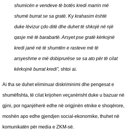
shumicën e vendeve të botës kredi marrin më
shumë burrat se sa gratë. Ky krahasim është
duke lëvizur çdo ditë dhe duhet të shkojë në një
qasje më të barabartë. Arsyet pse gratë kërkojnë
kredi janë në të shumtën e rasteve më të
arsyeshme e më dobiprurëse se sa ato për të cilat
kërkojnë burrat kredi”,
shtoi ai.
Ai tha se duhet eliminuar diskriminimi dhe pengesat e
shumëfishta, të cilat krijohen veçanërisht duke u bazuar në
gjini, por nganjëherë edhe në origjinën etnike e shoqërore,
moshën apo edhe gjendjen social-ekonomike, thuhet në
komunikatën për media e ZKM-së.