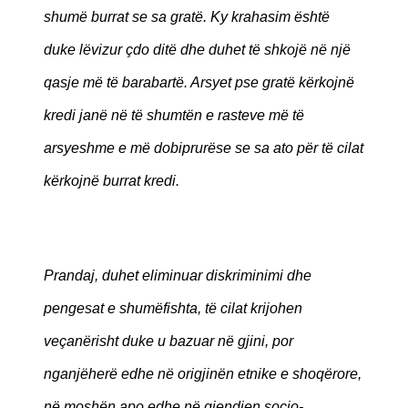
shumë burrat se sa gratë. Ky krahasim është
duke lëvizur çdo ditë dhe duhet të shkojë në një
qasje më të barabartë. Arsyet pse gratë kërkojnë
kredi janë në të shumtën e rasteve më të
arsyeshme e më dobiprurëse se sa ato për të cilat
kërkojnë burrat kredi.
Prandaj, duhet eliminuar diskriminimi dhe
pengesat e shumëfishta, të cilat krijohen
veçanërisht duke u bazuar në gjini, por
nganjëherë edhe në origjinën etnike e shoqërore,
në moshën apo edhe në gjendjen socio-