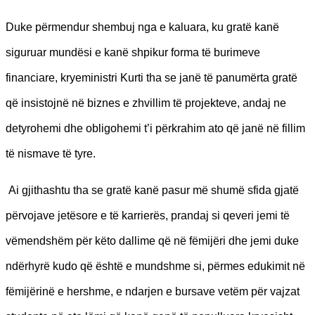
Duke përmendur shembuj nga e kaluara, ku gratë kanë
siguruar mundësi e kanë shpikur forma të burimeve
financiare, kryeministri Kurti tha se janë të panumërta gratë
që insistojnë në biznes e zhvillim të projekteve, andaj ne
detyrohemi dhe obligohemi t’i përkrahim ato që janë në fillim
të nismave të tyre.
Ai gjithashtu tha se gratë kanë pasur më shumë sfida gjatë
përvojave jetësore e të karrierës, prandaj si qeveri jemi të
vëmendshëm për këto dallime që në fëmijëri dhe jemi duke
ndërhyrë kudo që është e mundshme si, përmes edukimit në
fëmijërinë e hershme, e ndarjen e bursave vetëm për vajzat