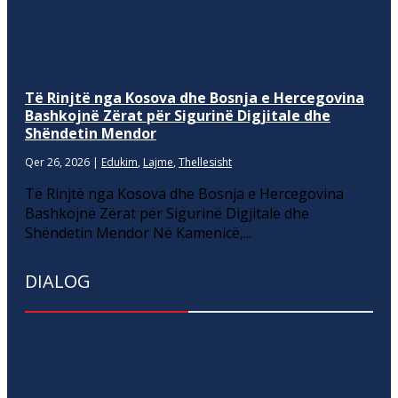
Të Rinjtë nga Kosova dhe Bosnja e Hercegovina
Bashkojnë Zërat për Sigurinë Digjitale dhe
Shëndetin Mendor
Qer 26, 2026
|
Edukim
,
Lajme
,
Thellesisht
Të Rinjtë nga Kosova dhe Bosnja e Hercegovina
Bashkojnë Zërat për Sigurinë Digjitale dhe
Shëndetin Mendor Në Kamenicë,...
DIALOG