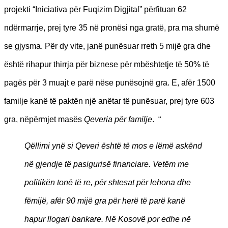
projekti “Iniciativa për Fuqizim Digjital” përfituan 62
ndërmarrje, prej tyre 35 në pronësi nga gratë, pra ma shumë
se gjysma. Për dy vite, janë punësuar rreth 5 mijë gra dhe
është rihapur thirrja për biznese për mbështetje të 50% të
pagës për 3 muajt e parë nëse punësojnë gra. E, afër 1500
familje kanë të paktën një anëtar të punësuar, prej tyre 603
gra, nëpërmjet masës
Qeveria për familje
.
“
Qëllimi ynë si Qeveri është të mos e lëmë askënd
në gjendje të pasigurisë financiare. Vetëm me
politikën tonë të re, për shtesat për lehona dhe
fëmijë, afër 90 mijë gra për herë të parë kanë
hapur llogari bankare. Në Kosovë por edhe në