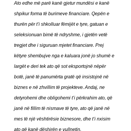
Ato edhe më parë kanë gjetur mundësi e kanë
shpikur forma të burimeve financiare. Qepën e
thurën për t’i shkolluar fëmijët e tyre, gatuan e
seleksionuan bimë të ndryshme, i gjetën vetë
tregjet dhe i siguruan mjetet financiare. Prej
këtyre shembujve nga e kaluara jonë jo shumë e
largët e deri tek ato që sot eksportojnë nëpër
botë, janë të panumërta gratë që insistojnë në
biznes e në zhvillim të projekteve. Andaj, ne
detyrohemi dhe obligohemi t’i përkrahim ato, që
janë në fillim të nismave të tyre, ato që janë në
mes të një vështirësie biznesore, dhe t’i nxisim
ato që kanë dëshirën e vullnetin.