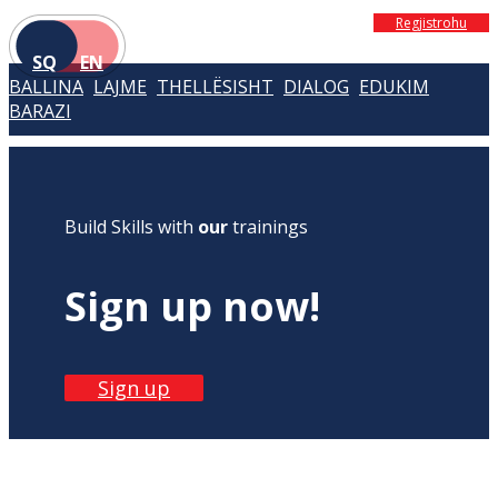
Regjistrohu
SQ
EN
BALLINA
LAJME
THELLËSISHT
DIALOG
EDUKIM
BARAZI
Build Skills with
our
trainings
Sign up now!
Sign up