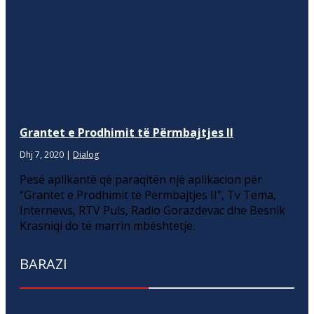
Grantet e Prodhimit të Përmbajtjes II
Dhj 7, 2020
|
Dialog
Pesë aplikantë që paraqitën një aplikacion për
“Grantet e Prodhimit të Përmbajtjes II”, Tv Tema,
Internews, RTV Puls, Radio Gorazdevac dhe Besnik
Krasniqi do të marrin mbështetje.
BARAZI