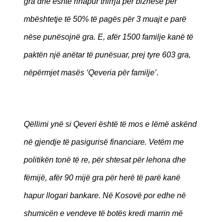
gra dhe është rihapur thirrja për biznese për
mbështetje të 50% të pagës për 3 muajt e parë
nëse punësojnë gra. E, afër 1500 familje kanë të
paktën një anëtar të punësuar, prej tyre 603 gra,
nëpërmjet masës ‘Qeveria për familje’.
Qëllimi ynë si Qeveri është të mos e lëmë askënd
në gjendje të pasigurisë financiare. Vetëm me
politikën tonë të re, për shtesat për lehona dhe
fëmijë, afër 90 mijë gra për herë të parë kanë
hapur llogari bankare. Në Kosovë por edhe në
shumicën e vendeve të botës kredi marrin më