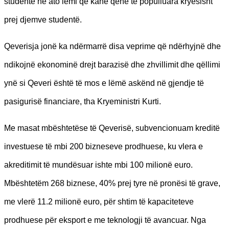
studente në ato lëmi që kanë qenë të populluara kryesisht
prej djemve studentë.
Qeverisja jonë ka ndërmarrë disa veprime që ndërhyjnë dhe
ndikojnë ekonominë drejt barazisë dhe zhvillimit dhe qëllimi
ynë si Qeveri është të mos e lëmë askënd në gjendje të
pasigurisë financiare, tha Kryeministri Kurti.
Me masat mbështetëse të Qeverisë, subvencionuam kreditë
investuese të mbi 200 bizneseve prodhuese, ku vlera e
akreditimit të mundësuar ishte mbi 100 milionë euro.
Mbështetëm 268 biznese, 40% prej tyre në pronësi të grave,
me vlerë 11.2 milionë euro, për shtim të kapaciteteve
prodhuese për eksport e me teknologji të avancuar. Nga