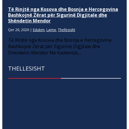
Të Rinjtë nga Kosova dhe Bosnja e Hercegovina
Bashkojnë Zërat për Sigurinë Digjitale dhe
Shëndetin Mendor
Qer 26, 2026
|
Edukim
,
Lajme
,
Thellesisht
Të Rinjtë nga Kosova dhe Bosnja e Hercegovina
Bashkojnë Zërat për Sigurinë Digjitale dhe
Shëndetin Mendor Në Kamenicë,...
THELLESISHT