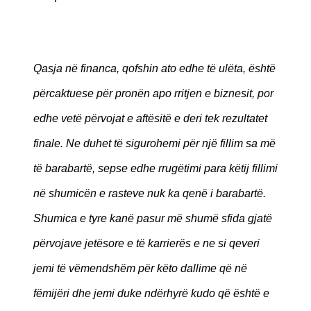
Qasja në financa, qofshin ato edhe të ulëta, është
përcaktuese për pronën apo rritjen e biznesit, por
edhe vetë përvojat e aftësitë e deri tek rezultatet
finale. Ne duhet të sigurohemi për një fillim sa më
të barabartë, sepse edhe rrugëtimi para këtij fillimi
në shumicën e rasteve nuk ka qenë i barabartë.
Shumica e tyre kanë pasur më shumë sfida gjatë
përvojave jetësore e të karrierës e ne si qeveri
jemi të vëmendshëm për këto dallime që në
fëmijëri dhe jemi duke ndërhyrë kudo që është e