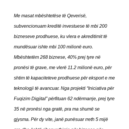
Me masat mbështetëse të Qeverisë,
subvencionuam kreditë investuese të mbi 200
bizneseve prodhuese, ku vlera e akreditimit të
mundësuar ishte mbi 100 milionë euro.
Mbështetëm 268 biznese, 40% prej tyre në
pronësi të grave, me vlerë 11.2 milionë euro, për
shtim të kapaciteteve prodhuese për eksport e me
teknologji të avancuar. Nga projekti “Iniciativa për
Fuqizim Digjital” përfituan 62 ndërmarrje, prej tyre
35 në pronësi nga gratë, pra ma shumë se
gjysma. Për dy vite, janë punësuar rreth 5 mijë