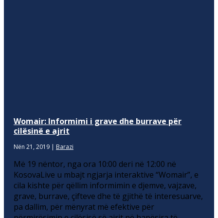
Womair: Informimi i grave dhe burrave për
cilësinë e ajrit
Nën 21, 2019
|
Barazi
Më 19 nëntor, nga ora 10:00 deri në 12:00 në
KosovaLive u mbajt ngjarja interaktive “Womair”, e
cila kishte për qëllim informimin e djemve, vajzave,
grave, burrave, çifteve dhe të gjithë të interesuarve,
pa dallim, për mënyrat më efektive për
përmirësimin e cilësisë së ajrit në hapësira të