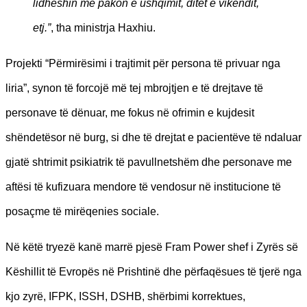
lidheshin me pakon e ushqimit, ditët e vikendit,
etj.”
, tha ministrja Haxhiu.
Projekti “Përmirësimi i trajtimit për persona të privuar nga
liria”, synon të forcojë më tej mbrojtjen e të drejtave të
personave të dënuar, me fokus në ofrimin e kujdesit
shëndetësor në burg, si dhe të drejtat e pacientëve të ndaluar
gjatë shtrimit psikiatrik të pavullnetshëm dhe personave me
aftësi të kufizuara mendore të vendosur në institucione të
posaçme të mirëqenies sociale.
Në këtë tryezë kanë marrë pjesë Fram Power shef i Zyrës së
Këshillit të Evropës në Prishtinë dhe përfaqësues të tjerë nga
kjo zyrë, IFPK, ISSH, DSHB, shërbimi korrektues,