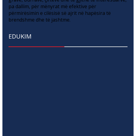
pa dallim, për mënyrat më efektive për
përmirësimin e cilësisë së ajrit në hapësira të
brendshme dhe të jashtme.
EDUKIM