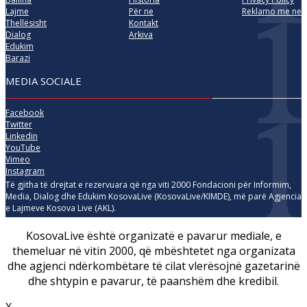
Lajme
Për ne
Reklamo me ne
Thellësisht
Kontakt
Dialog
Arkiva
Edukim
Barazi
MEDIA SOCIALE
Facebook
Twitter
Linkedin
YouTube
Vimeo
Instagram
Të gjitha të drejtat e rezervuara që nga viti 2000 Fondacioni për Informim,
Media, Dialog dhe Edukim KosovaLive (KosovaLive/KIMDE), më parë Agjencia
e Lajmeve Kosova Live (AKL).
KosovaLive është organizatë e pavarur mediale, e
themeluar në vitin 2000, që mbështetet nga organizata
dhe agjenci ndërkombëtare të cilat vlerësojnë gazetarinë
dhe shtypin e pavarur, të paanshëm dhe kredibil.