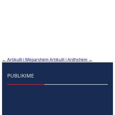
←
Artikulli i Mëparshëm
Artikulli i Ardhshëm
→
PUBLIKIME