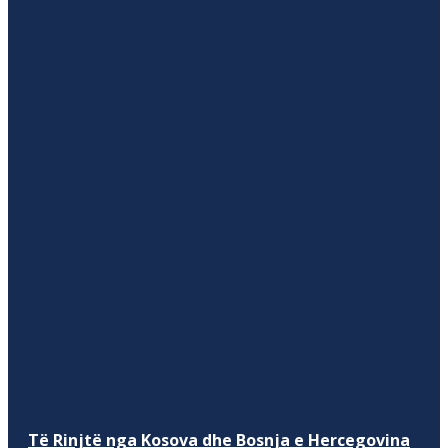
Të Rinjtë nga Kosova dhe Bosnja e Hercegovina