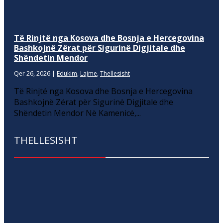
Të Rinjtë nga Kosova dhe Bosnja e Hercegovina
Bashkojnë Zërat për Sigurinë Digjitale dhe
Shëndetin Mendor
Qer 26, 2026
|
Edukim
,
Lajme
,
Thellesisht
Të Rinjtë nga Kosova dhe Bosnja e Hercegovina
Bashkojnë Zërat për Sigurinë Digjitale dhe
Shëndetin Mendor Në Kamenicë,...
THELLESISHT