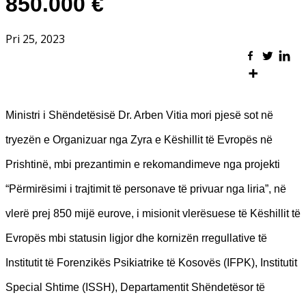
850.000 €
Pri 25, 2023
Ministri i Shëndetësisë Dr. Arben Vitia mori pjesë sot në
tryezën e Organizuar nga Zyra e Këshillit të Evropës në
Prishtinë, mbi prezantimin e rekomandimeve nga projekti
“Përmirësimi i trajtimit të personave të privuar nga liria”, në
vlerë prej 850 mijë eurove, i misionit vlerësuese të Këshillit të
Evropës mbi statusin ligjor dhe kornizën rregullative të
Institutit të Forenzikës Psikiatrike të Kosovës (IFPK), Institutit
Special Shtime (ISSH), Departamentit Shëndetësor të