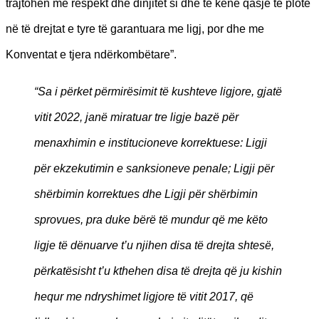
trajtohen me respekt dhe dinjitet si dhe të kenë qasje të plotë
në të drejtat e tyre të garantuara me ligj, por dhe me
Konventat e tjera ndërkombëtare”.
“Sa i përket përmirësimit të kushteve ligjore, gjatë
vitit 2022, janë miratuar tre ligje bazë për
menaxhimin e institucioneve korrektuese: Ligji
për ekzekutimin e sanksioneve penale; Ligji për
shërbimin korrektues dhe Ligji për shërbimin
sprovues, pra duke bërë të mundur që me këto
ligje të dënuarve t’u njihen disa të drejta shtesë,
përkatësisht t’u kthehen disa të drejta që ju kishin
hequr me ndryshimet ligjore të vitit 2017, që