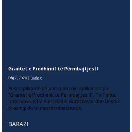
Grantet e Prodhimit të Përmbajtjes II
Dhj 7, 2020
|
Dialog
Pesë aplikantë që paraqitën një aplikacion për
“Grantet e Prodhimit të Përmbajtjes II”, Tv Tema,
Internews, RTV Puls, Radio Gorazdevac dhe Besnik
Krasniqi do të marrin mbështetje.
BARAZI