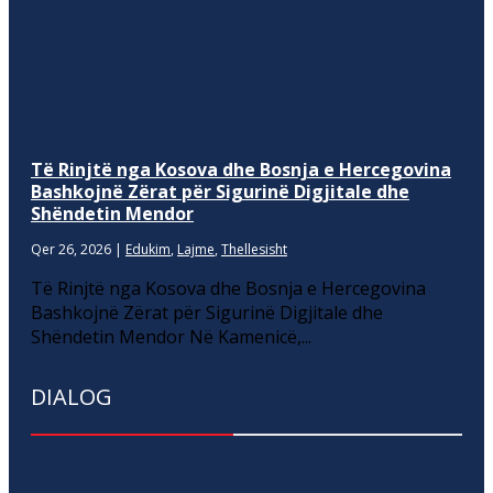
Të Rinjtë nga Kosova dhe Bosnja e Hercegovina
Bashkojnë Zërat për Sigurinë Digjitale dhe
Shëndetin Mendor
Qer 26, 2026
|
Edukim
,
Lajme
,
Thellesisht
Të Rinjtë nga Kosova dhe Bosnja e Hercegovina
Bashkojnë Zërat për Sigurinë Digjitale dhe
Shëndetin Mendor Në Kamenicë,...
DIALOG