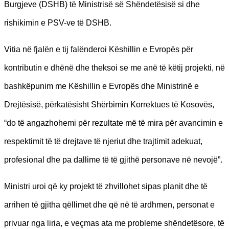
Burgjeve (DSHB) të Ministrisë së Shëndetësisë si dhe
rishikimin e PSV-ve të DSHB.
Vitia në fjalën e tij falënderoi Këshillin e Evropës për
kontributin e dhënë dhe theksoi se me anë të këtij projekti, në
bashkëpunim me Këshillin e Evropës dhe Ministrinë e
Drejtësisë, përkatësisht Shërbimin Korrektues të Kosovës,
“do të angazhohemi për rezultate më të mira për avancimin e
respektimit të të drejtave të njeriut dhe trajtimit adekuat,
profesional dhe pa dallime të të gjithë personave në nevojë”.
Ministri uroi që ky projekt të zhvillohet sipas planit dhe të
arrihen të gjitha qëllimet dhe që në të ardhmen, personat e
privuar nga liria, e veçmas ata me probleme shëndetësore, të