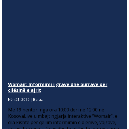
Womair: Informimi i grave dhe burrave për
cilësinë e ajrit
Nën 21, 2019
|
Barazi
Më 19 nëntor, nga ora 10:00 deri në 12:00 në
KosovaLive u mbajt ngjarja interaktive “Womair”, e
cila kishte për qëllim informimin e djemve, vajzave,
grave, burrave, çifteve dhe të gjithë të interesuarve,