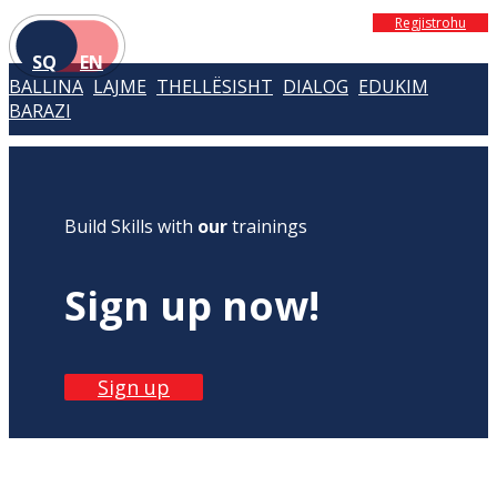
Regjistrohu
SQ
EN
BALLINA
LAJME
THELLËSISHT
DIALOG
EDUKIM
BARAZI
Build Skills with
our
trainings
Sign up now!
Sign up