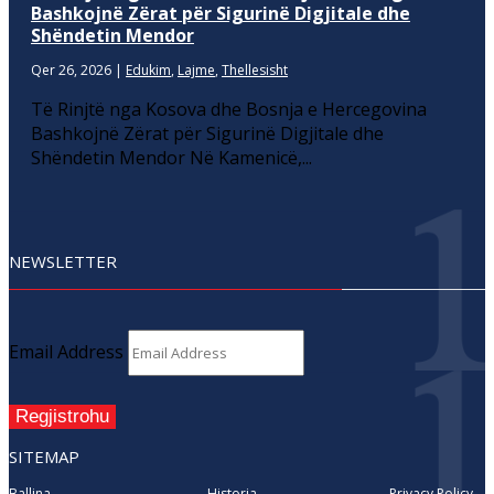
Bashkojnë Zërat për Sigurinë Digjitale dhe
Shëndetin Mendor
Qer 26, 2026
|
Edukim
,
Lajme
,
Thellesisht
Të Rinjtë nga Kosova dhe Bosnja e Hercegovina
Bashkojnë Zërat për Sigurinë Digjitale dhe
Shëndetin Mendor Në Kamenicë,...
NEWSLETTER
Email Address
Regjistrohu
SITEMAP
Ballina
Historia
Privacy Policy