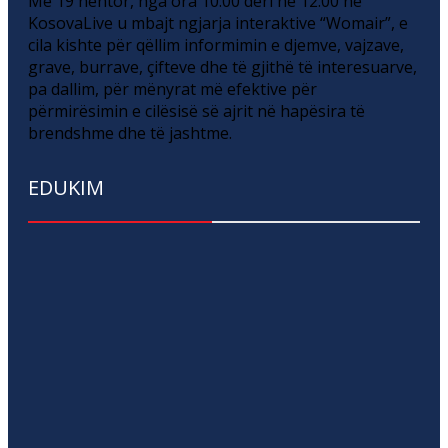
Më 19 nëntor, nga ora 10:00 deri në 12:00 në
KosovaLive u mbajt ngjarja interaktive “Womair”, e
cila kishte për qëllim informimin e djemve, vajzave,
grave, burrave, çifteve dhe të gjithë të interesuarve,
pa dallim, për mënyrat më efektive për
përmirësimin e cilësisë së ajrit në hapësira të
brendshme dhe të jashtme.
EDUKIM