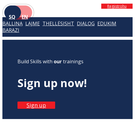
Regjistrohu
SQ
EN
BALLINA
LAJME
THELLËSISHT
DIALOG
EDUKIM
BARAZI
Build Skills with
our
trainings
Sign up now!
Sign up