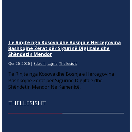
Të Rinjtë nga Kosova dhe Bosnja e Hercegovina
Bashkojnë Zërat për Sigurinë Digjitale dhe
Shëndetin Mendor
Qer 26, 2026
|
Edukim
,
Lajme
,
Thellesisht
Të Rinjtë nga Kosova dhe Bosnja e Hercegovina
Bashkojnë Zërat për Sigurinë Digjitale dhe
Shëndetin Mendor Në Kamenicë,...
THELLESISHT