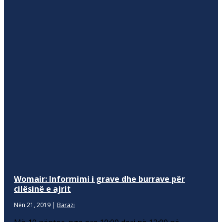
Womair: Informimi i grave dhe burrave për
cilësinë e ajrit
Nën 21, 2019
|
Barazi