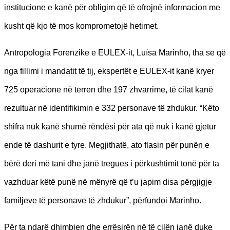
institucione e kanë për obligim që të ofrojnë informacion me
kusht që kjo të mos komprometojë hetimet.
Antropologia Forenzike e EULEX-it, Luísa Marinho, tha se që
nga fillimi i mandatit të tij, ekspertët e EULEX-it kanë kryer
725 operacione në terren dhe 197 zhvarrime, të cilat kanë
rezultuar në identifikimin e 332 personave të zhdukur. “Këto
shifra nuk kanë shumë rëndësi për ata që nuk i kanë gjetur
ende të dashurit e tyre. Megjithatë, ato flasin për punën e
bërë deri më tani dhe janë tregues i përkushtimit tonë për ta
vazhduar këtë punë në mënyrë që t’u japim disa përgjigje
familjeve të personave të zhdukur”, përfundoi Marinho.
Për ta ndarë dhimbjen dhe errësirën në të cilën janë duke