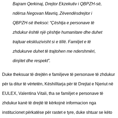
Bajram Qerkinaj, Drejtor Ekzekutiv i QBPZH-së,
ndërsa Negovan Mavriq, Zëvendësdrejtor i
QBPZH-së theksoi: “Çështja e personave të
zhdukur është një çështje humanitare dhe duhet
trajtuar ekskluzivisht si e tillë. Familjet e të
zhdukurve duhet të trajtohen me ndershmëri,
dinjitet dhe respekt”.
Duke theksuar të drejtën e familjeve të personave të zhdukur
për ta ditur të vërtetën, Këshilltarja për të Drejtat e Njeriut në
EULEX, Valentina Vitali, tha se familjet e personave të
zhdukur kanë të drejtë të kërkojnë informacion nga
institucionet përkatëse për rastet e tyre, duke shtuar se këto