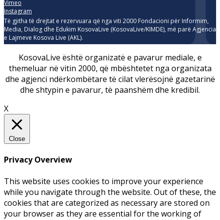
Vimeo
Instagram
Të gjitha të drejtat e rezervuara që nga viti 2000 Fondacioni për Informim,
Media, Dialog dhe Edukim KosovaLive (KosovaLive/KIMDE), më parë Agjencia
e Lajmeve Kosova Live (AKL).
KosovaLive është organizatë e pavarur mediale, e
themeluar në vitin 2000, që mbështetet nga organizata
dhe agjenci ndërkombëtare të cilat vlerësojnë gazetarinë
dhe shtypin e pavarur, të paanshëm dhe kredibil.
X
Close
Privacy Overview
This website uses cookies to improve your experience
while you navigate through the website. Out of these, the
cookies that are categorized as necessary are stored on
your browser as they are essential for the working of