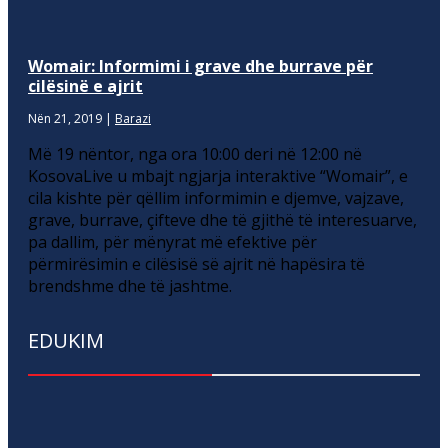
Womair: Informimi i grave dhe burrave për
cilësinë e ajrit
Nën 21, 2019
|
Barazi
Më 19 nëntor, nga ora 10:00 deri në 12:00 në
KosovaLive u mbajt ngjarja interaktive “Womair”, e
cila kishte për qëllim informimin e djemve, vajzave,
grave, burrave, çifteve dhe të gjithë të interesuarve,
pa dallim, për mënyrat më efektive për
përmirësimin e cilësisë së ajrit në hapësira të
brendshme dhe të jashtme.
EDUKIM