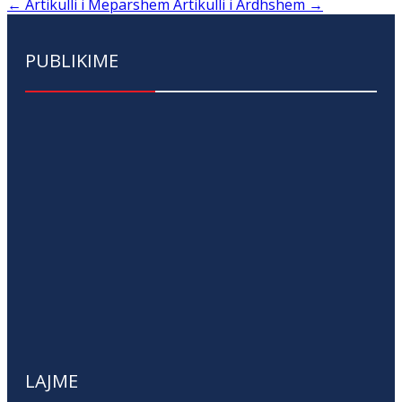
←
Artikulli i Mëparshëm
Artikulli i Ardhshëm
→
PUBLIKIME
LAJME