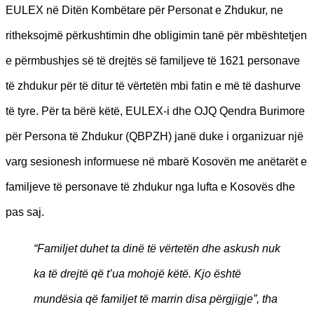
EULEX në Ditën Kombëtare për Personat e Zhdukur, ne
ritheksojmë përkushtimin dhe obligimin tanë për mbështetjen
e përmbushjes së të drejtës së familjeve të 1621 personave
të zhdukur për të ditur të vërtetën mbi fatin e më të dashurve
të tyre. Për ta bërë këtë, EULEX-i dhe OJQ Qendra Burimore
për Persona të Zhdukur (QBPZH) janë duke i organizuar një
varg sesionesh informuese në mbarë Kosovën me anëtarët e
familjeve të personave të zhdukur nga lufta e Kosovës dhe
pas saj.
“Familjet duhet ta dinë të vërtetën dhe askush nuk
ka të drejtë që t’ua mohojë këtë. Kjo është
mundësia që familjet të marrin disa përgjigje”, tha