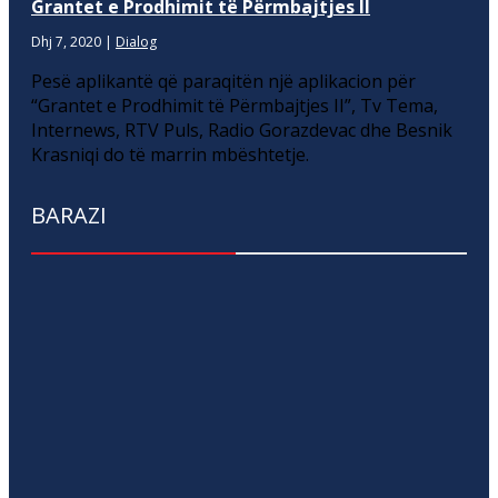
Grantet e Prodhimit të Përmbajtjes II
Dhj 7, 2020
|
Dialog
Pesë aplikantë që paraqitën një aplikacion për
“Grantet e Prodhimit të Përmbajtjes II”, Tv Tema,
Internews, RTV Puls, Radio Gorazdevac dhe Besnik
Krasniqi do të marrin mbështetje.
BARAZI