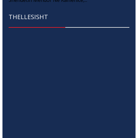
Shëndetin Mendor Në Kamenicë,...
THELLESISHT