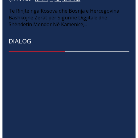
Të Rinjtë nga Kosova dhe Bosnja e Hercegovina
Bashkojnë Zërat për Sigurinë Digjitale dhe
Shëndetin Mendor Në Kamenicë,...
DIALOG