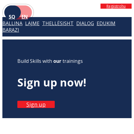
Regjistrohu
SQ
EN
BALLINA
LAJME
THELLËSISHT
DIALOG
EDUKIM
BARAZI
Build Skills with
our
trainings
Sign up now!
Sign up