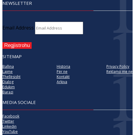
NEWSLETTER
Email Address
Regjistrohu
SITEMAP
Ballina
Historia
Privacy Policy
Lajme
Për ne
Reklamo me ne
Thellësisht
Kontakt
Dialog
Arkiva
Edukim
Barazi
MEDIA SOCIALE
Facebook
Twitter
Linkedin
YouTube