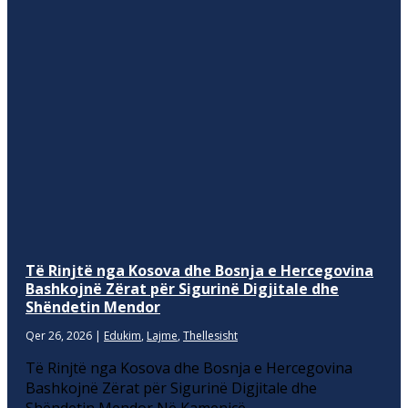
Të Rinjtë nga Kosova dhe Bosnja e Hercegovina
Bashkojnë Zërat për Sigurinë Digjitale dhe
Shëndetin Mendor
Qer 26, 2026
|
Edukim
,
Lajme
,
Thellesisht
Të Rinjtë nga Kosova dhe Bosnja e Hercegovina
Bashkojnë Zërat për Sigurinë Digjitale dhe