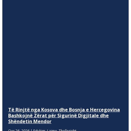
Të Rinjtë nga Kosova dhe Bosnja e Hercegovina
Bashkojnë Zërat për Sigurinë Digjitale dhe
Shëndetin Mendor
Qer 26, 2026
|
Edukim
,
Lajme
,
Thellesisht