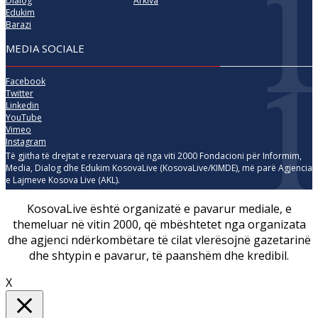
Dialog
Arkiva
Edukim
Barazi
MEDIA SOCIALE
Facebook
Twitter
Linkedin
YouTube
Vimeo
Instagram
Të gjitha të drejtat e rezervuara që nga viti 2000 Fondacioni për Informim,
Media, Dialog dhe Edukim KosovaLive (KosovaLive/KIMDE), më parë Agjencia
e Lajmeve Kosova Live (AKL).
KosovaLive është organizatë e pavarur mediale, e
themeluar në vitin 2000, që mbështetet nga organizata
dhe agjenci ndërkombëtare të cilat vlerësojnë gazetarinë
dhe shtypin e pavarur, të paanshëm dhe kredibil.
X