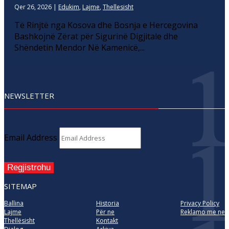
Qer 26, 2026
|
Edukim
,
Lajme
,
Thellesisht
Të Rinjtë nga Kosova dhe Bosnja e Hercegovina
Bashkojnë Zërat për Sigurinë Digjitale dhe
Shëndetin Mendor Në Kamenicë,...
NEWSLETTER
Email Address
Regjistrohu
SITEMAP
Ballina
Historia
Privacy Policy
Lajme
Për ne
Reklamo me ne
Thellësisht
Kontakt