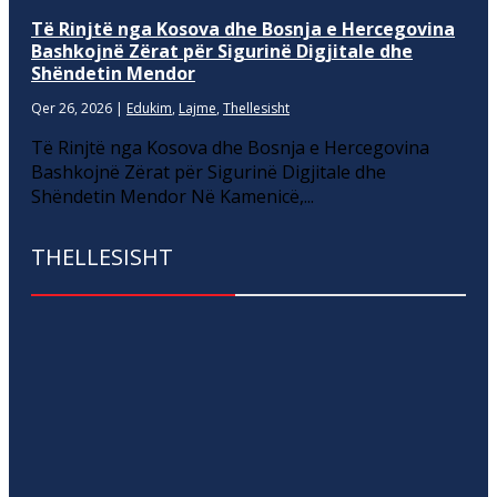
Të Rinjtë nga Kosova dhe Bosnja e Hercegovina
Bashkojnë Zërat për Sigurinë Digjitale dhe
Shëndetin Mendor
Qer 26, 2026
|
Edukim
,
Lajme
,
Thellesisht
Të Rinjtë nga Kosova dhe Bosnja e Hercegovina
Bashkojnë Zërat për Sigurinë Digjitale dhe
Shëndetin Mendor Në Kamenicë,...
THELLESISHT