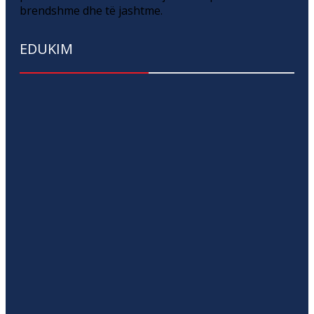
brendshme dhe të jashtme.
EDUKIM