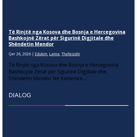
Të Rinjtë nga Kosova dhe Bosnja e Hercegovina
Bashkojnë Zërat për Sigurinë Digjitale dhe
Shëndetin Mendor
Qer 26, 2026
|
Edukim
,
Lajme
,
Thellesisht
Të Rinjtë nga Kosova dhe Bosnja e Hercegovina
Bashkojnë Zërat për Sigurinë Digjitale dhe
Shëndetin Mendor Në Kamenicë,...
DIALOG