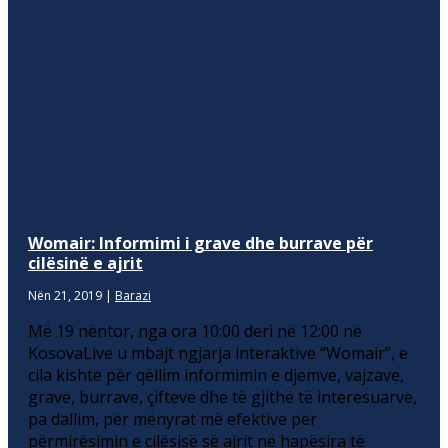
Womair: Informimi i grave dhe burrave për
cilësinë e ajrit
Nën 21, 2019
|
Barazi
Më 19 nëntor, nga ora 10:00 deri në 12:00 në
KosovaLive u mbajt ngjarja interaktive “Womair”, e
cila kishte për qëllim informimin e djemve, vajzave,
grave, burrave, çifteve dhe të gjithë të interesuarve,
pa dallim, për mënyrat më efektive për
përmirësimin e cilësisë së ajrit në hapësira të