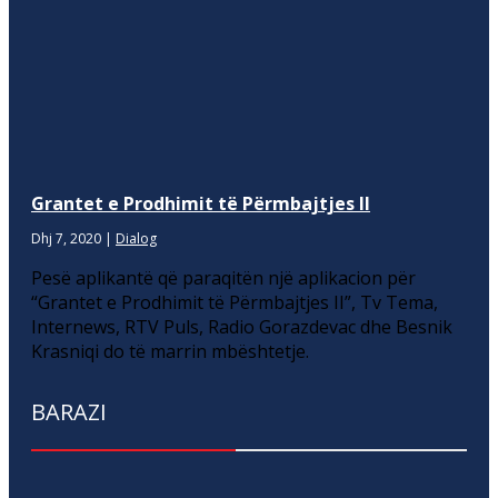
Grantet e Prodhimit të Përmbajtjes II
Dhj 7, 2020
|
Dialog
Pesë aplikantë që paraqitën një aplikacion për
“Grantet e Prodhimit të Përmbajtjes II”, Tv Tema,
Internews, RTV Puls, Radio Gorazdevac dhe Besnik
Krasniqi do të marrin mbështetje.
BARAZI