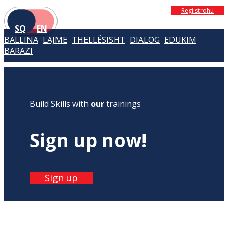
Regjistrohu
SQ
EN
BALLINA
LAJME
THELLËSISHT
DIALOG
EDUKIM
BARAZI
Build Skills with
our
trainings
Sign up now!
Sign up