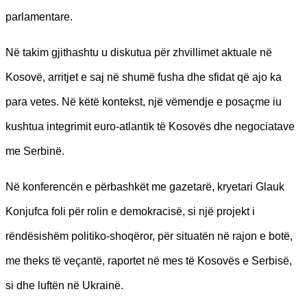
parlamentare.
Në takim gjithashtu u diskutua për zhvillimet aktuale në
Kosovë, arritjet e saj në shumë fusha dhe sfidat që ajo ka
para vetes. Në këtë kontekst, një vëmendje e posaçme iu
kushtua integrimit euro-atlantik të Kosovës dhe negociatave
me Serbinë.
Në konferencën e përbashkët me gazetarë, kryetari Glauk
Konjufca foli për rolin e demokracisë, si një projekt i
rëndësishëm politiko-shoqëror, për situatën në rajon e botë,
me theks të veçantë, raportet në mes të Kosovës e Serbisë,
si dhe luftën në Ukrainë.