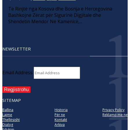
Të Rinjtë nga Kosova dhe Bosnja e Hercegovina
Bashkojnë Zërat për Sigurinë Digjitale dhe
Shëndetin Mendor Në Kamenicë,...
NEWSLETTER
Email Address
Regjistrohu
SITEMAP
Ballina
Historia
Privacy Policy
Lajme
Për ne
Reklamo me ne
Thellësisht
Kontakt
Dialog
Arkiva
Edukim