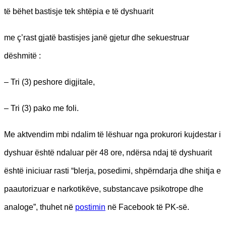
të bëhet bastisje tek shtëpia e të dyshuarit
me ç’rast gjatë bastisjes janë gjetur dhe sekuestruar
dëshmitë :
– Tri (3) peshore digjitale,
– Tri (3) pako me foli.
Me aktvendim mbi ndalim të lëshuar nga prokurori kujdestar i
dyshuar është ndaluar për 48 ore, ndërsa ndaj të dyshuarit
është iniciuar rasti “blerja, posedimi, shpërndarja dhe shitja e
paautorizuar e narkotikëve, substancave psikotrope dhe
analoge”, thuhet në
postimin
në Facebook të PK-së.