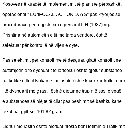
Kosovës në kuadër të implementimit të planit të përbashkët
operacional ” EU4FOCAL-ACTION DAYS” pas kryerjes së
procedurave për regjistrimin e personit L.H (1987) nga
Prishtina në automjetin e tij me targa vendore, është
selektuar për kontrollë në vijën e dytë.
Pas selektimit për kontroll më të detajuar, gjatë kontrollit në
automjetin e të dyshuarit të lartcekur është gjetur substancë
narkotike e llojit Kokainë, po ashtu është kryer kontrolli trupor
i të dyshuarit me ç‘rast i është gjetur në trup një sasi e vogël
e substancës së njëjte të cilat pas peshimit së bashku kanë
rezultuar gjithsej 101.82 gram.
Lidhur me rastin është njoftuar njësia për Hetimin e Trafikimit