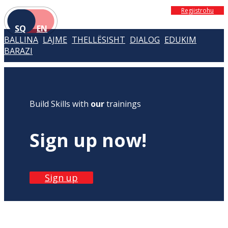
Regjistrohu
SQ
EN
BALLINA
LAJME
THELLËSISHT
DIALOG
EDUKIM
BARAZI
Build Skills with
our
trainings
Sign up now!
Sign up