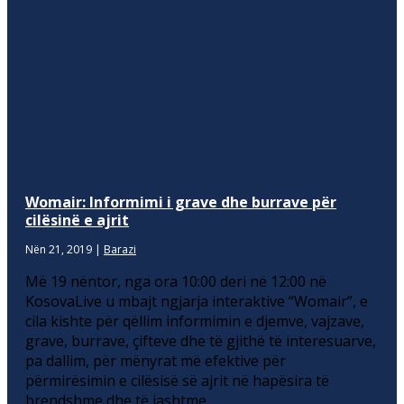
Womair: Informimi i grave dhe burrave për
cilësinë e ajrit
Nën 21, 2019
|
Barazi
Më 19 nëntor, nga ora 10:00 deri në 12:00 në
KosovaLive u mbajt ngjarja interaktive “Womair”, e
cila kishte për qëllim informimin e djemve, vajzave,
grave, burrave, çifteve dhe të gjithë të interesuarve,
pa dallim, për mënyrat më efektive për
përmirësimin e cilësisë së ajrit në hapësira të
brendshme dhe të jashtme.