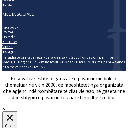
Barazi
MEDIA SOCIALE
Facebook
Twitter
Linkedin
YouTube
Vimeo
Instagram
Të gjitha të drejtat e rezervuara që nga viti 2000 Fondacioni për Informim,
Media, Dialog dhe Edukim KosovaLive (KosovaLive/KIMDE), më parë Agjencia
e Lajmeve Kosova Live (AKL).
KosovaLive është organizatë e pavarur mediale, e
themeluar në vitin 2000, që mbështetet nga organizata
dhe agjenci ndërkombëtare të cilat vlerësojnë gazetarinë
dhe shtypin e pavarur, të paanshëm dhe kredibil.
X
Close