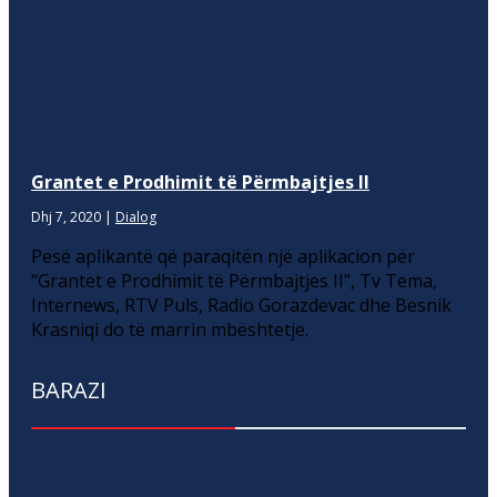
Grantet e Prodhimit të Përmbajtjes II
Dhj 7, 2020
|
Dialog
Pesë aplikantë që paraqitën një aplikacion për
“Grantet e Prodhimit të Përmbajtjes II”, Tv Tema,
Internews, RTV Puls, Radio Gorazdevac dhe Besnik
Krasniqi do të marrin mbështetje.
BARAZI