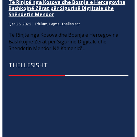
Të Rinjtë nga Kosova dhe Bosnja e Hercegovina
Bashkojnë Zërat për Sigurinë Digjitale dhe
Shëndetin Mendor
Qer 26, 2026
|
Edukim
,
Lajme
,
Thellesisht
Të Rinjtë nga Kosova dhe Bosnja e Hercegovina
Bashkojnë Zërat për Sigurinë Digjitale dhe
Shëndetin Mendor Në Kamenicë,...
THELLESISHT