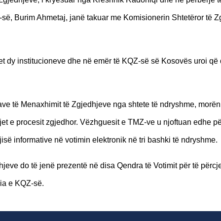
Z-së, Burim Ahmetaj, janë takuar me Komisionerin Shtetëror të Z
et dy institucioneve dhe në emër të KQZ-së së Kosovës uroi që 
ave të Menaxhimit të Zgjedhjeve nga shtete të ndryshme, morën
tjet e procesit zgjedhor. Vëzhguesit e TMZ-ve u njoftuan edhe pë
jisë informative në votimin elektronik në tri bashki të ndryshme.
jeve do të jenë prezentë në disa Qendra të Votimit për të përcje
dia e KQZ-së.