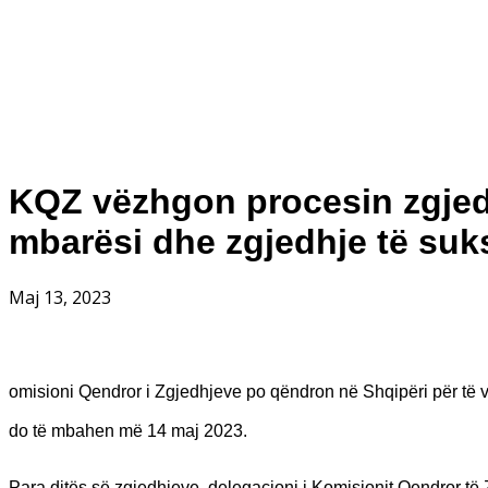
KQZ vëzhgon procesin zgjed
mbarësi dhe zgjedhje të su
Maj 13, 2023
omisioni Qendror i Zgjedhjeve po qëndron në Shqipëri për të v
do të mbahen më 14 maj 2023.
Para ditës së zgjedhjeve, delegacioni i Komisionit Qendror të 