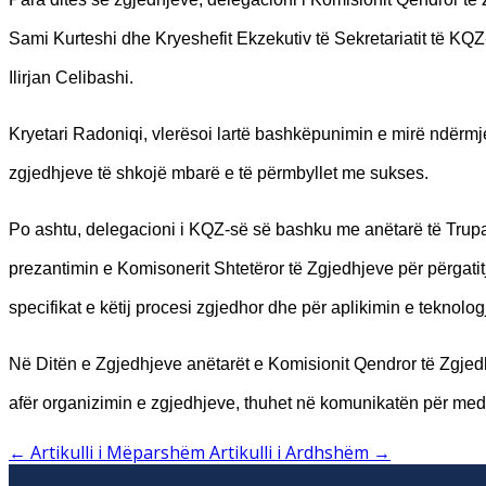
Sami Kurteshi dhe Kryeshefit Ekzekutiv të Sekretariatit të KQ
Ilirjan Celibashi.
Kryetari Radoniqi, vlerësoi lartë bashkëpunimin e mirë ndërmj
zgjedhjeve të shkojë mbarë e të përmbyllet me sukses.
Po ashtu, delegacioni i KQZ-së së bashku me anëtarë të Trup
prezantimin e Komisonerit Shtetëror të Zgjedhjeve për përgati
specifikat e këtij procesi zgjedhor dhe për aplikimin e teknolog
Në Ditën e Zgjedhjeve anëtarët e Komisionit Qendror të Zgjedh
afër organizimin e zgjedhjeve, thuhet në komunikatën për me
←
Artikulli i Mëparshëm
Artikulli i Ardhshëm
→