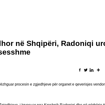
hor në Shqipëri, Radoniqi ur
ksesshme
ëzhguar procesin e zgjedhjeve për organet e qeverisjes vendore,
Zgjedhjeve, i kryesuar nga Kreshnik Radoniqi dhe në përbërje të