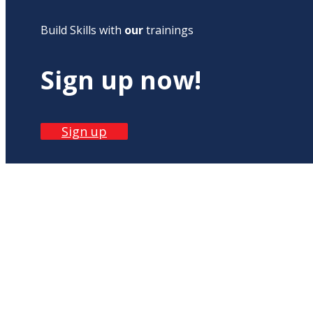
Build Skills with
our
trainings
Sign up now!
Sign up