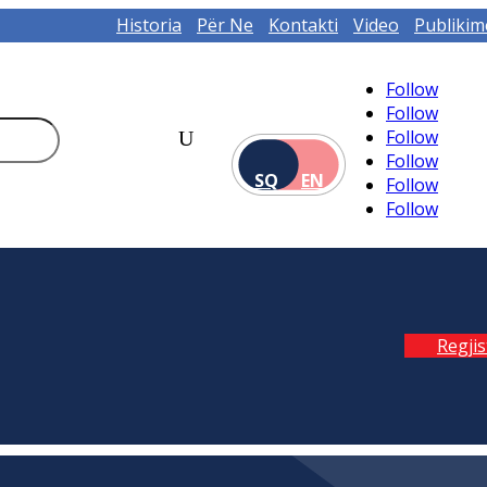
Historia
Për Ne
Kontakti
Video
Publikim
Follow
Follow
Follow
Follow
SQ
EN
Follow
Follow
Regji