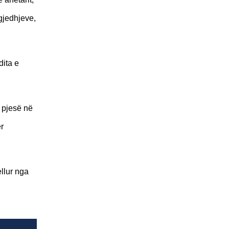
gjedhjeve,
dita e
 pjesë në
r
llur nga