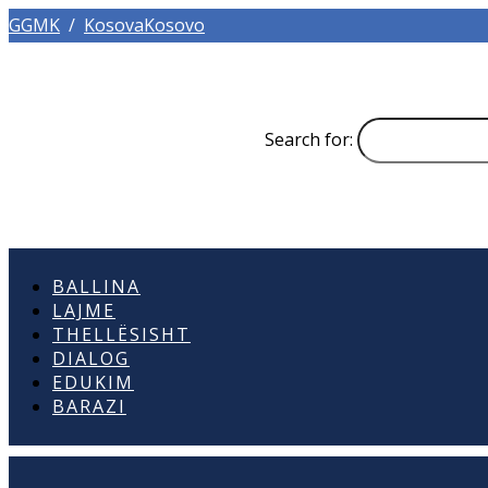
GGMK
/
KosovaKosovo
Search for:
BALLINA
LAJME
THELLËSISHT
DIALOG
EDUKIM
BARAZI