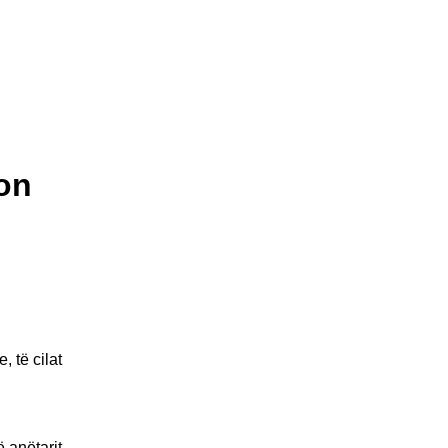
on
 të cilat
 anëtarit,