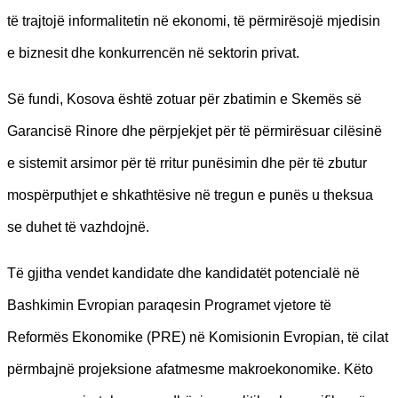
të trajtojë informalitetin në ekonomi, të përmirësojë mjedisin
e biznesit dhe konkurrencën në sektorin privat.
Së fundi, Kosova është zotuar për zbatimin e Skemës së
Garancisë Rinore dhe përpjekjet për të përmirësuar cilësinë
e sistemit arsimor për të rritur punësimin dhe për të zbutur
mospërputhjet e shkathtësive në tregun e punës u theksua
se duhet të vazhdojnë.
Të gjitha vendet kandidate dhe kandidatët potencialë në
Bashkimin Evropian paraqesin Programet vjetore të
Reformës Ekonomike (PRE) në Komisionin Evropian, të cilat
përmbajnë projeksione afatmesme makroekonomike. Këto