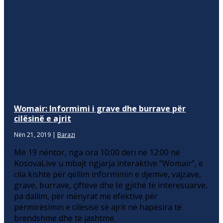
Womair: Informimi i grave dhe burrave për
cilësinë e ajrit
Nën 21, 2019
|
Barazi
Më 19 nëntor, nga ora 10:00 deri në 12:00 në
KosovaLive u mbajt ngjarja interaktive “Womair”, e
cila kishte për qëllim informimin e djemve, vajzave,
grave, burrave, çifteve dhe të gjithë të interesuarve,
pa dallim, për mënyrat më efektive për
përmirësimin e cilësisë së ajrit në hapësira të
brendshme dhe të jashtme.