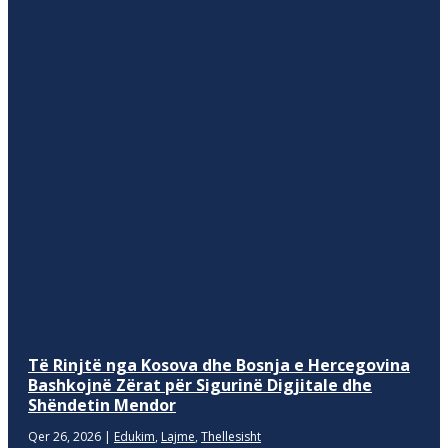
Të Rinjtë nga Kosova dhe Bosnja e Hercegovina
Bashkojnë Zërat për Sigurinë Digjitale dhe
Shëndetin Mendor
Qer 26, 2026
|
Edukim
,
Lajme
,
Thellesisht