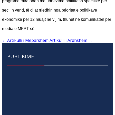
programe miratohen me udhëzime politikash specifike për
secilin vend, të cilat rrjedhin nga prioritet e politikave
ekonomike për 12 muajt në vijim, thuhet në komunikatën për
media e MFPT-së.
←
Artikulli i Mëparshëm
Artikulli i Ardhshëm
→
PUBLIKIME