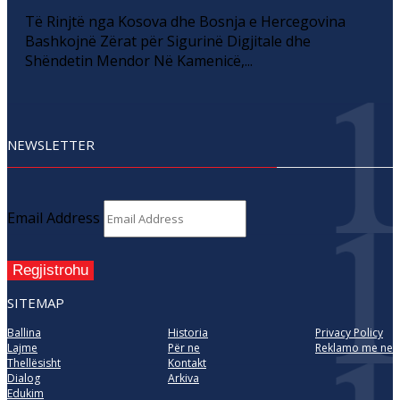
Të Rinjtë nga Kosova dhe Bosnja e Hercegovina
Bashkojnë Zërat për Sigurinë Digjitale dhe
Shëndetin Mendor Në Kamenicë,...
NEWSLETTER
Email Address
Regjistrohu
SITEMAP
Ballina
Historia
Privacy Policy
Lajme
Për ne
Reklamo me ne
Thellësisht
Kontakt
Dialog
Arkiva
Edukim