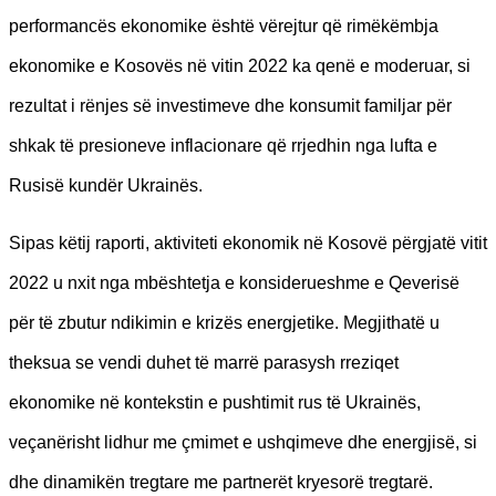
performancës ekonomike është vërejtur që rimëkëmbja
ekonomike e Kosovës në vitin 2022 ka qenë e moderuar, si
rezultat i rënjes së investimeve dhe konsumit familjar për
shkak të presioneve inflacionare që rrjedhin nga lufta e
Rusisë kundër Ukrainës.
Sipas këtij raporti, aktiviteti ekonomik në Kosovë përgjatë vitit
2022 u nxit nga mbështetja e konsiderueshme e Qeverisë
për të zbutur ndikimin e krizës energjetike. Megjithatë u
theksua se vendi duhet të marrë parasysh rreziqet
ekonomike në kontekstin e pushtimit rus të Ukrainës,
veçanërisht lidhur me çmimet e ushqimeve dhe energjisë, si
dhe dinamikën tregtare me partnerët kryesorë tregtarë.