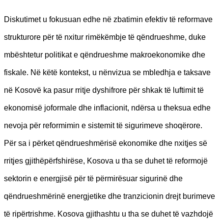
Diskutimet u fokusuan edhe në zbatimin efektiv të reformave
strukturore për të nxitur rimëkëmbje të qëndrueshme, duke
mbështetur politikat e qëndrueshme makroekonomike dhe
fiskale. Në këtë kontekst, u nënvizua se mbledhja e taksave
në Kosovë ka pasur rritje dyshifrore për shkak të luftimit të
ekonomisë joformale dhe inflacionit, ndërsa u theksua edhe
nevoja për reformimin e sistemit të sigurimeve shoqërore.
Për sa i përket qëndrueshmërisë ekonomike dhe nxitjes së
rritjes gjithëpërfshirëse, Kosova u tha se duhet të reformojë
sektorin e energjisë për të përmirësuar sigurinë dhe
qëndrueshmërinë energjetike dhe tranzicionin drejt burimeve
të ripërtrishme. Kosova gjithashtu u tha se duhet të vazhdojë