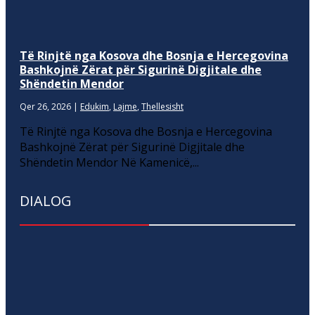
Të Rinjtë nga Kosova dhe Bosnja e Hercegovina
Bashkojnë Zërat për Sigurinë Digjitale dhe
Shëndetin Mendor
Qer 26, 2026
|
Edukim
,
Lajme
,
Thellesisht
Të Rinjtë nga Kosova dhe Bosnja e Hercegovina
Bashkojnë Zërat për Sigurinë Digjitale dhe
Shëndetin Mendor Në Kamenicë,...
DIALOG