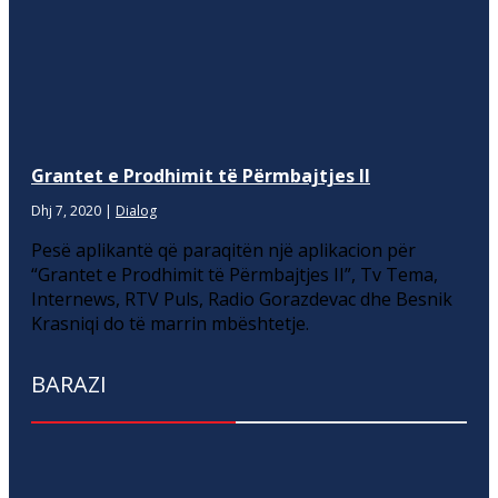
Grantet e Prodhimit të Përmbajtjes II
Dhj 7, 2020
|
Dialog
Pesë aplikantë që paraqitën një aplikacion për
“Grantet e Prodhimit të Përmbajtjes II”, Tv Tema,
Internews, RTV Puls, Radio Gorazdevac dhe Besnik
Krasniqi do të marrin mbështetje.
BARAZI