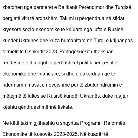
zbatohen nga partnerët e Ballkanit Perëndimor dhe Turqisë
përgjatë vitit të ardhshëm. Takimi u përqendrua në sfidat
kryesore socio-ekonomike të krijuara nga lufta e Rusisë
kundër Ukrainës dhe kriza humanitare në Turqi e krijuar pas
tërmetit të 6 shkurtit 2023. Përfaqësuesit ritheksuan
rëndësinë e dialogut të përbashkët politik për çështjet
ekonomike dhe financiare, si dhe u dakorduan që të
ndërmarrin masat e nevojshme për të zbutur ndikimin e
mëtejmë të luftës së Rusisë kundër Ukrainës, duke ruajtur
kështu qëndrueshmërinë fiskale.
Në këtë takim gjithashtu u shqyrtua Programi i Reformës
Ekonomike të Kosovës 2023-2025. Në kuadër të