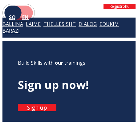
Regjistrohu
SQ
EN
BALLINA
LAJME
THELLËSISHT
DIALOG
EDUKIM
BARAZI
Build Skills with
our
trainings
Sign up now!
Sign up