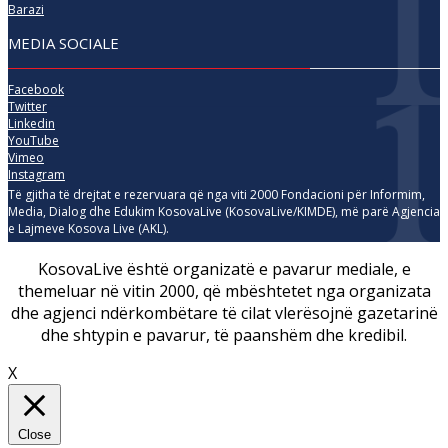
Barazi
MEDIA SOCIALE
Facebook
Twitter
Linkedin
YouTube
Vimeo
Instagram
Të gjitha të drejtat e rezervuara që nga viti 2000 Fondacioni për Informim,
Media, Dialog dhe Edukim KosovaLive (KosovaLive/KIMDE), më parë Agjencia
e Lajmeve Kosova Live (AKL).
KosovaLive është organizatë e pavarur mediale, e
themeluar në vitin 2000, që mbështetet nga organizata
dhe agjenci ndërkombëtare të cilat vlerësojnë gazetarinë
dhe shtypin e pavarur, të paanshëm dhe kredibil.
X
Close