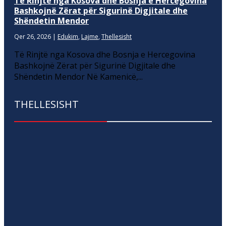
Të Rinjtë nga Kosova dhe Bosnja e Hercegovina
Bashkojnë Zërat për Sigurinë Digjitale dhe
Shëndetin Mendor
Qer 26, 2026
|
Edukim
,
Lajme
,
Thellesisht
Të Rinjtë nga Kosova dhe Bosnja e Hercegovina
Bashkojnë Zërat për Sigurinë Digjitale dhe
Shëndetin Mendor Në Kamenicë,...
THELLESISHT