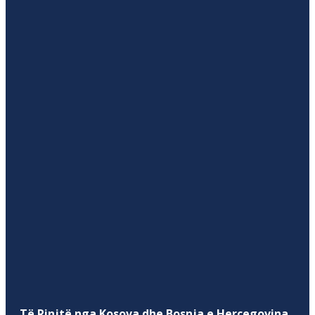
Të Rinjtë nga Kosova dhe Bosnja e Hercegovina