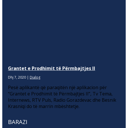
Grantet e Prodhimit të Përmbajtjes II
Dhj 7, 2020
|
Dialog
Pesë aplikantë që paraqitën një aplikacion për
“Grantet e Prodhimit të Përmbajtjes II”, Tv Tema,
Internews, RTV Puls, Radio Gorazdevac dhe Besnik
Krasniqi do të marrin mbështetje.
BARAZI