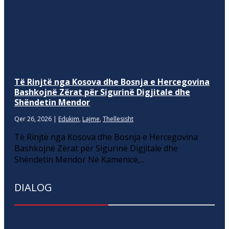
Të Rinjtë nga Kosova dhe Bosnja e Hercegovina
Bashkojnë Zërat për Sigurinë Digjitale dhe
Shëndetin Mendor
Qer 26, 2026
|
Edukim
,
Lajme
,
Thellesisht
Të Rinjtë nga Kosova dhe Bosnja e Hercegovina
Bashkojnë Zërat për Sigurinë Digjitale dhe
Shëndetin Mendor Në Kamenicë,...
DIALOG