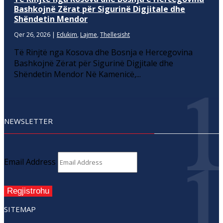
Bashkojnë Zërat për Sigurinë Digjitale dhe
Shëndetin Mendor
Qer 26, 2026
|
Edukim
,
Lajme
,
Thellesisht
Të Rinjtë nga Kosova dhe Bosnja e Hercegovina
Bashkojnë Zërat për Sigurinë Digjitale dhe
Shëndetin Mendor Në Kamenicë,...
NEWSLETTER
Email Address
Regjistrohu
SITEMAP