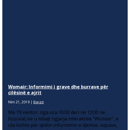
Womair: Informimi i grave dhe burrave për
cilësinë e ajrit
Nën 21, 2019
|
Barazi
Më 19 nëntor, nga ora 10:00 deri në 12:00 në
KosovaLive u mbajt ngjarja interaktive “Womair”, e
cila kishte për qëllim informimin e djemve, vajzave,