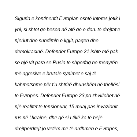
Siguria e kontinentit Evropian është interes jetik i
yni, si shtet që beson në atë që e don: të drejtat e
njeriut dhe sundimin e ligjit, paqen dhe
demokracinë. Defender Europe 21 ishte më pak
se një vit para se Rusia të shpërfaq në mënyrën
më agresive e brutale synimet e saj të
kahmotshme për t’u shtrirë dhunshëm në thellësi
të Evropës. Defender Europe 23 po zhvillohet në
një realitet të tensionuar, 15 muaj pas invazionit
rus në Ukrainë, dhe që si i tillë ka të bëjë
drejtpërdrejt jo vetëm me të ardhmen e Evropës,