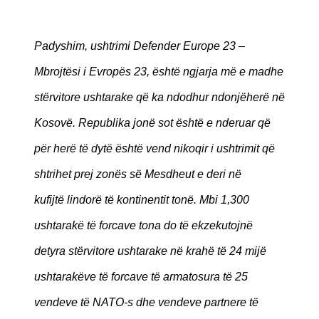
Padyshim, ushtrimi Defender Europe 23 –
Mbrojtësi i Evropës 23, është ngjarja më e madhe
stërvitore ushtarake që ka ndodhur ndonjëherë në
Kosovë. Republika jonë sot është e nderuar që
për herë të dytë është vend nikoqir i ushtrimit që
shtrihet prej zonës së Mesdheut e deri në
kufijtë lindorë të kontinentit tonë. Mbi 1,300
ushtarakë të forcave tona do të ekzekutojnë
detyra stërvitore ushtarake në krahë të 24 mijë
ushtarakëve të forcave të armatosura të 25
vendeve të NATO-s dhe vendeve partnere të