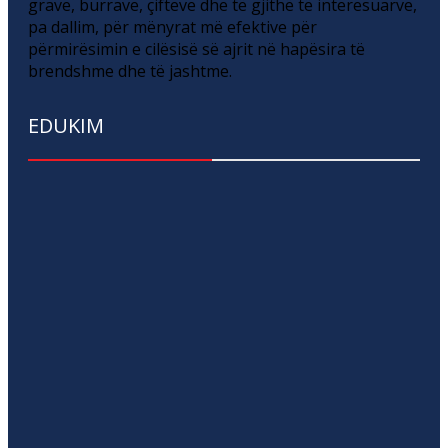
grave, burrave, çifteve dhe të gjithë të interesuarve,
pa dallim, për mënyrat më efektive për
përmirësimin e cilësisë së ajrit në hapësira të
brendshme dhe të jashtme.
EDUKIM