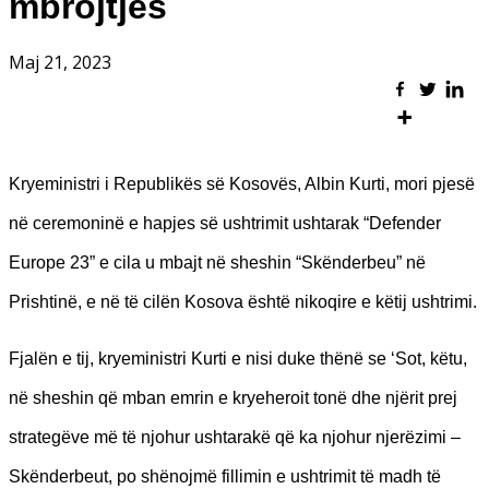
mbrojtjes
Maj 21, 2023
Kryeministri i Republikës së Kosovës, Albin Kurti, mori pjesë
në ceremoninë e hapjes së ushtrimit ushtarak “Defender
Europe 23” e cila u mbajt në sheshin “Skënderbeu” në
Prishtinë, e në të cilën Kosova është nikoqire e këtij ushtrimi.
Fjalën e tij, kryeministri Kurti e nisi duke thënë se ‘Sot, këtu,
në sheshin që mban emrin e kryeheroit tonë dhe njërit prej
strategëve më të njohur ushtarakë që ka njohur njerëzimi –
Skënderbeut, po shënojmë fillimin e ushtrimit të madh të