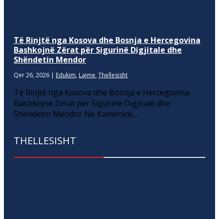
Të Rinjtë nga Kosova dhe Bosnja e Hercegovina
Bashkojnë Zërat për Sigurinë Digjitale dhe
Shëndetin Mendor
Qer 26, 2026
|
Edukim
,
Lajme
,
Thellesisht
Të Rinjtë nga Kosova dhe Bosnja e Hercegovina
Bashkojnë Zërat për Sigurinë Digjitale dhe
Shëndetin Mendor Në Kamenicë,...
THELLESISHT