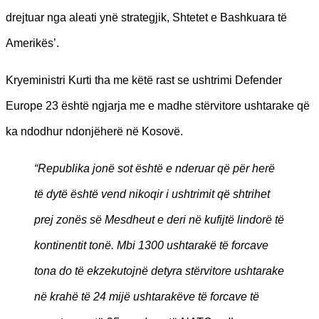
drejtuar nga aleati ynë strategjik, Shtetet e Bashkuara të
Amerikës’.
Kryeministri Kurti tha me këtë rast se ushtrimi Defender
Europe 23 është ngjarja me e madhe stërvitore ushtarake që
ka ndodhur ndonjëherë në Kosovë.
“Republika jonë sot është e nderuar që për herë
të dytë është vend nikoqir i ushtrimit që shtrihet
prej zonës së Mesdheut e deri në kufijtë lindorë të
kontinentit tonë. Mbi 1300 ushtarakë të forcave
tona do të ekzekutojnë detyra stërvitore ushtarake
në krahë të 24 mijë ushtarakëve të forcave të