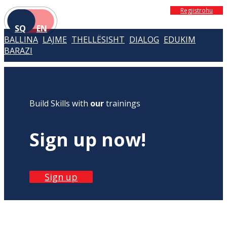
Regjistrohu
SQ
EN
BALLINA
LAJME
THELLËSISHT
DIALOG
EDUKIM
BARAZI
Build Skills with
our
trainings
Sign up now!
Sign up