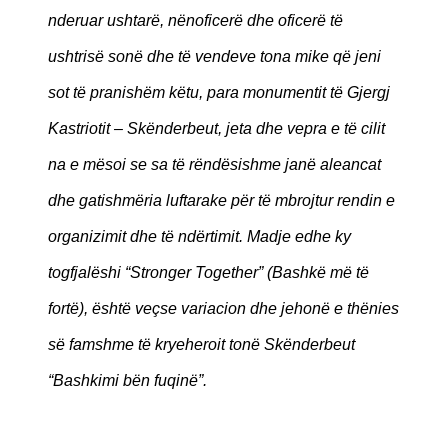
nderuar ushtarë, nënoficerë dhe oficerë të
ushtrisë sonë dhe të vendeve tona mike që jeni
sot të pranishëm këtu, para monumentit të Gjergj
Kastriotit – Skënderbeut, jeta dhe vepra e të cilit
na e mësoi se sa të rëndësishme janë aleancat
dhe gatishmëria luftarake për të mbrojtur rendin e
organizimit dhe të ndërtimit. Madje edhe ky
togfjalëshi “Stronger Together” (Bashkë më të
fortë), është veçse variacion dhe jehonë e thënies
së famshme të kryeheroit tonë Skënderbeut
“Bashkimi bën fuqinë”.