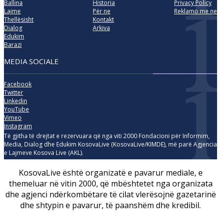
Ballina
Historia
Privacy Policy
Lajme
Për ne
Reklamo me ne
Thellësisht
Kontakt
Dialog
Arkiva
Edukim
Barazi
MEDIA SOCIALE
Facebook
Twitter
Linkedin
YouTube
Vimeo
Instagram
Të gjitha të drejtat e rezervuara që nga viti 2000 Fondacioni për Informim,
Media, Dialog dhe Edukim KosovaLive (KosovaLive/KIMDE), më parë Agjencia
e Lajmeve Kosova Live (AKL).
KosovaLive është organizatë e pavarur mediale, e
themeluar në vitin 2000, që mbështetet nga organizata
dhe agjenci ndërkombëtare të cilat vlerësojnë gazetarinë
dhe shtypin e pavarur, të paanshëm dhe kredibil.