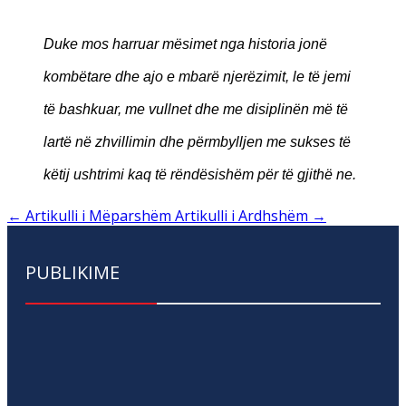
Duke mos harruar mësimet nga historia jonë
kombëtare dhe ajo e mbarë njerëzimit, le të jemi
të bashkuar, me vullnet dhe me disiplinën më të
lartë në zhvillimin dhe përmbylljen me sukses të
këtij ushtrimi kaq të rëndësishëm për të gjithë ne.
←
Artikulli i Mëparshëm
Artikulli i Ardhshëm
→
PUBLIKIME