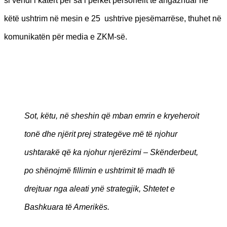
si vendi i katërt për sa i përket personelit të angazhuar në
këtë ushtrim në mesin e 25 ushtrive pjesëmarrëse, thuhet në
komunikatën për media e ZKM-së.
Sot, këtu, në sheshin që mban emrin e kryeheroit
tonë dhe njërit prej strategëve më të njohur
ushtarakë që ka njohur njerëzimi – Skënderbeut,
po shënojmë fillimin e ushtrimit të madh të
drejtuar nga aleati ynë strategjik, Shtetet e
Bashkuara të Amerikës.