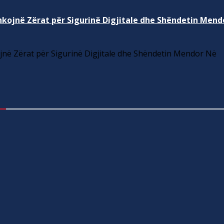
kojnë Zërat për Sigurinë Digjitale dhe Shëndetin Mend
në Zërat për Sigurinë Digjitale dhe Shëndetin Mendor Në