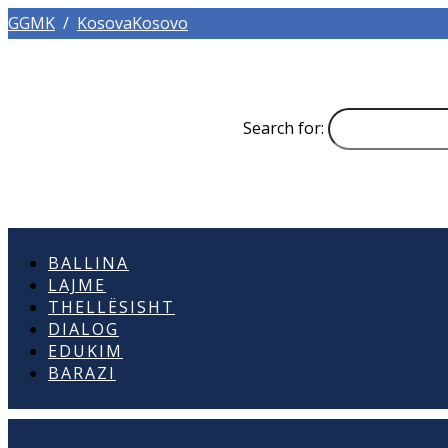
GGMK
/
KosovaKosovo
Search for:
BALLINA
LAJME
THELLËSISHT
DIALOG
EDUKIM
BARAZI