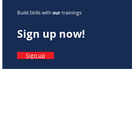
Build Skills with
our
trainings
Sign up now!
Sign up