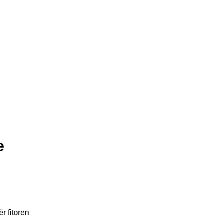
e
r fitoren