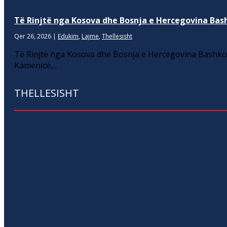
Të Rinjtë nga Kosova dhe Bosnja e Hercegovina Bash
Qer 26, 2026
|
Edukim
,
Lajme
,
Thellesisht
Të Rinjtë nga Kosova dhe Bosnja e Hercegovina Bashkoj
Kamenicë,...
THELLESISHT