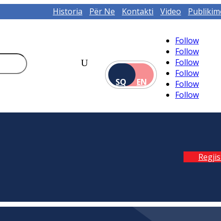
Historia
Për Ne
Kontakti
Video
Publikim
Follow
Follow
Follow
Follow
SQ
EN
Follow
Follow
Regji