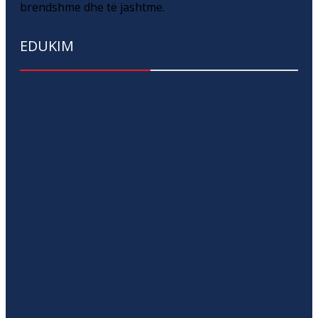
brendshme dhe të jashtme.
EDUKIM