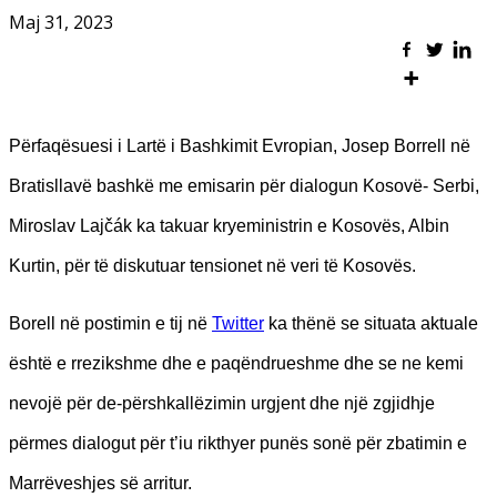
Maj 31, 2023
Përfaqësuesi i Lartë i Bashkimit Evropian, Josep Borrell në
Bratisllavë bashkë me emisarin për dialogun Kosovë- Serbi,
Miroslav Lajčák ka takuar kryeministrin e Kosovës, Albin
Kurtin, për të diskutuar tensionet në veri të Kosovës.
Borell në postimin e tij në
Twitter
ka thënë se situata aktuale
është e rrezikshme dhe e paqëndrueshme dhe se ne kemi
nevojë për de-përshkallëzimin urgjent dhe një zgjidhje
përmes dialogut për t’iu rikthyer punës sonë për zbatimin e
Marrëveshjes së arritur.