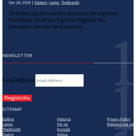
Qer 26, 2026
|
Edukim
,
Lajme
,
Thellesisht
Të Rinjtë nga Kosova dhe Bosnja e Hercegovina
Bashkojnë Zërat për Sigurinë Digjitale dhe
Shëndetin Mendor Në Kamenicë,...
NEWSLETTER
Email Address
Regjistrohu
SITEMAP
Ballina
Historia
Privacy Policy
Lajme
Për ne
Reklamo me ne
Thellësisht
Kontakt
Dialog
Arkiva