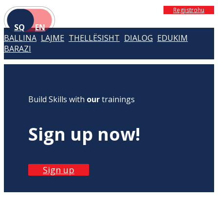
Regjistrohu
SQ
EN
BALLINA
LAJME
THELLËSISHT
DIALOG
EDUKIM
BARAZI
Build Skills with
our
trainings
Sign up now!
Sign up