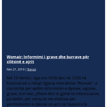
Womair: Informimi i grave dhe burrave për
cilësinë e ajrit
Nën 21, 2019
|
Barazi
Më 19 nëntor, nga ora 10:00 deri në 12:00 në
KosovaLive u mbajt ngjarja interaktive “Womair”, e
cila kishte për qëllim informimin e djemve, vajzave,
grave, burrave, çifteve dhe të gjithë të interesuarve,
pa dallim, për mënyrat më efektive për
përmirësimin e cilësisë së ajrit në hapësira të