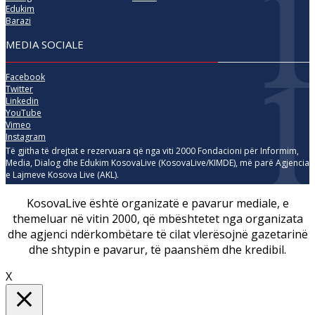
Edukim
Barazi
MEDIA SOCIALE
Facebook
Twitter
Linkedin
YouTube
Vimeo
Instagram
Të gjitha të drejtat e rezervuara që nga viti 2000 Fondacioni për Informim,
Media, Dialog dhe Edukim KosovaLive (KosovaLive/KIMDE), më parë Agjencia
e Lajmeve Kosova Live (AKL).
KosovaLive është organizatë e pavarur mediale, e
themeluar në vitin 2000, që mbështetet nga organizata
dhe agjenci ndërkombëtare të cilat vlerësojnë gazetarinë
dhe shtypin e pavarur, të paanshëm dhe kredibil.
X