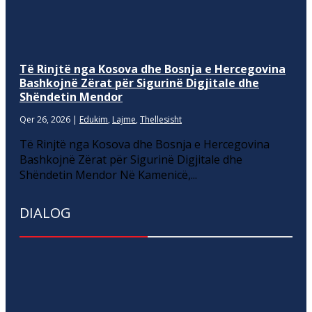
Të Rinjtë nga Kosova dhe Bosnja e Hercegovina
Bashkojnë Zërat për Sigurinë Digjitale dhe
Shëndetin Mendor
Qer 26, 2026
|
Edukim
,
Lajme
,
Thellesisht
Të Rinjtë nga Kosova dhe Bosnja e Hercegovina
Bashkojnë Zërat për Sigurinë Digjitale dhe
Shëndetin Mendor Në Kamenicë,...
DIALOG