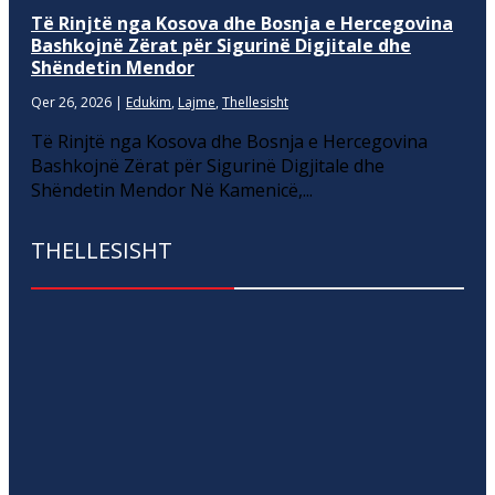
Të Rinjtë nga Kosova dhe Bosnja e Hercegovina
Bashkojnë Zërat për Sigurinë Digjitale dhe
Shëndetin Mendor
Qer 26, 2026
|
Edukim
,
Lajme
,
Thellesisht
Të Rinjtë nga Kosova dhe Bosnja e Hercegovina
Bashkojnë Zërat për Sigurinë Digjitale dhe
Shëndetin Mendor Në Kamenicë,...
THELLESISHT