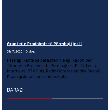
Grantet e Prodhimit të Përmbajtjes II
Dhj 7, 2020
|
Dialog
Pesë aplikantë që paraqitën një aplikacion për
“Grantet e Prodhimit të Përmbajtjes II”, Tv Tema,
Internews, RTV Puls, Radio Gorazdevac dhe Besnik
Krasniqi do të marrin mbështetje.
BARAZI