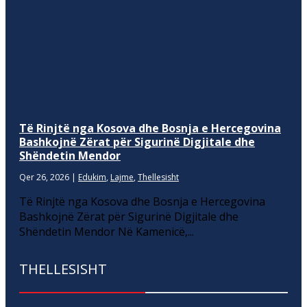
Të Rinjtë nga Kosova dhe Bosnja e Hercegovina
Bashkojnë Zërat për Sigurinë Digjitale dhe
Shëndetin Mendor
Qer 26, 2026
|
Edukim
,
Lajme
,
Thellesisht
Të Rinjtë nga Kosova dhe Bosnja e Hercegovina
Bashkojnë Zërat për Sigurinë Digjitale dhe
Shëndetin Mendor Në Kamenicë,...
THELLESISHT