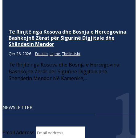
Të Rinjtë nga Kosova dhe Bosnja e Hercegovina
Bashkojnë Zërat për Sigurinë Digjitale dhe
Shëndetin Mendor
Qer 26, 2026
|
Edukim
,
Lajme
,
Thellesisht
Të Rinjtë nga Kosova dhe Bosnja e Hercegovina
Bashkojnë Zërat për Sigurinë Digjitale dhe
Shëndetin Mendor Në Kamenicë,...
NEWSLETTER
Email Address