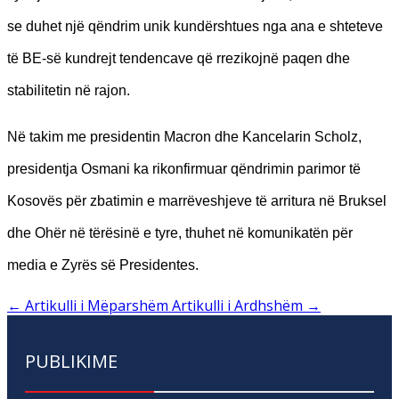
se duhet një qëndrim unik kundërshtues nga ana e shteteve
të BE-së kundrejt tendencave që rrezikojnë paqen dhe
stabilitetin në rajon.
Në takim me presidentin Macron dhe Kancelarin Scholz,
presidentja Osmani ka rikonfirmuar qëndrimin parimor të
Kosovës për zbatimin e marrëveshjeve të arritura në Bruksel
dhe Ohër në tërësinë e tyre, thuhet në komunikatën për
media e Zyrës së Presidentes.
←
Artikulli i Mëparshëm
Artikulli i Ardhshëm
→
PUBLIKIME