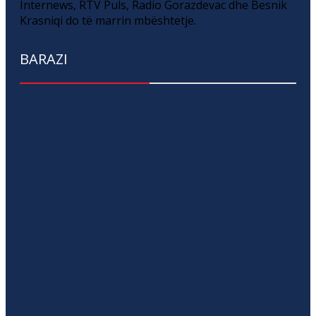
Internews, RTV Puls, Radio Gorazdevac dhe Besnik
Krasniqi do të marrin mbështetje.
BARAZI