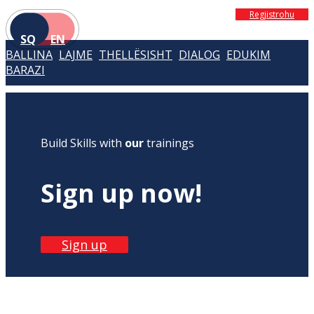
Regjistrohu
SQ
EN
BALLINA
LAJME
THELLËSISHT
DIALOG
EDUKIM
BARAZI
Build Skills with
our
trainings
Sign up now!
Sign up