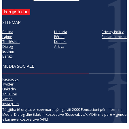
Regjistrohu
SITEMAP
Ballina
Historia
Privacy Policy
Lajme
Për ne
Reklamo me ne
Thellësisht
Kontakt
Dialog
Arkiva
Edukim
Barazi
MEDIA SOCIALE
Facebook
Twitter
Linkedin
YouTube
Vimeo
Instagram
Të gjitha të drejtat e rezervuara që nga viti 2000 Fondacioni për Informim,
Media, Dialog dhe Edukim KosovaLive (KosovaLive/KIMDE), më parë Agjencia
e Lajmeve Kosova Live (AKL).