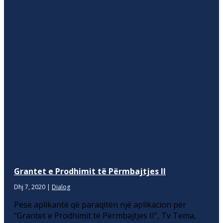
Grantet e Prodhimit të Përmbajtjes II
Dhj 7, 2020
|
Dialog
Pesë aplikantë që paraqitën një aplikacion për
“Grantet e Prodhimit të Përmbajtjes II”, Tv Tema,