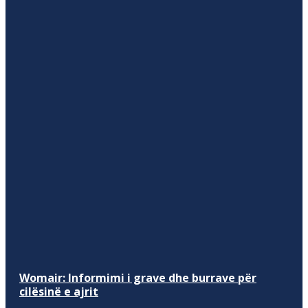
Womair: Informimi i grave dhe burrave për
cilësinë e ajrit