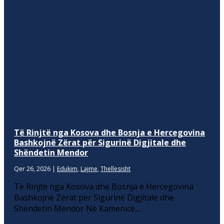
Të Rinjtë nga Kosova dhe Bosnja e Hercegovina
Bashkojnë Zërat për Sigurinë Digjitale dhe
Shëndetin Mendor
Qer 26, 2026
|
Edukim
,
Lajme
,
Thellesisht
Të Rinjtë nga Kosova dhe Bosnja e Hercegovina
Bashkojnë Zërat për Sigurinë Digjitale dhe
Shëndetin Mendor Në Kamenicë,...