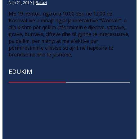
Nën 21, 2019
|
Barazi
Më 19 nëntor, nga ora 10:00 deri në 12:00 në
KosovaLive u mbajt ngjarja interaktive “Womair”, e
cila kishte për qëllim informimin e djemve, vajzave,
grave, burrave, çifteve dhe të gjithë të interesuarve,
pa dallim, për mënyrat më efektive për
përmirësimin e cilësisë së ajrit në hapësira të
brendshme dhe të jashtme.
EDUKIM