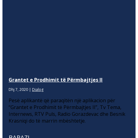
Grantet e Prodhimit të Përmbajtjes II
Dhj 7, 2020
|
Dialog
Pesë aplikantë që paraqitën një aplikacion për
“Grantet e Prodhimit të Përmbajtjes II”, Tv Tema,
Internews, RTV Puls, Radio Gorazdevac dhe Besnik
Krasniqi do të marrin mbështetje.
BARAZI