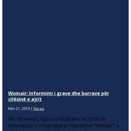
Womair: Informimi i grave dhe burrave për
cilësinë e ajrit
Nën 21, 2019
|
Barazi
Më 19 nëntor, nga ora 10:00 deri në 12:00 në
KosovaLive u mbajt ngjarja interaktive “Womair”, e