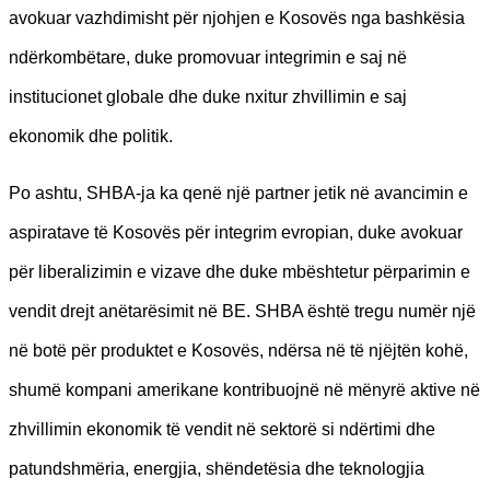
avokuar vazhdimisht për njohjen e Kosovës nga bashkësia
ndërkombëtare, duke promovuar integrimin e saj në
institucionet globale dhe duke nxitur zhvillimin e saj
ekonomik dhe politik.
Po ashtu, SHBA-ja ka qenë një partner jetik në avancimin e
aspiratave të Kosovës për integrim evropian, duke avokuar
për liberalizimin e vizave dhe duke mbështetur përparimin e
vendit drejt anëtarësimit në BE. SHBA është tregu numër një
në botë për produktet e Kosovës, ndërsa në të njëjtën kohë,
shumë kompani amerikane kontribuojnë në mënyrë aktive në
zhvillimin ekonomik të vendit në sektorë si ndërtimi dhe
patundshmëria, energjia, shëndetësia dhe teknologjia