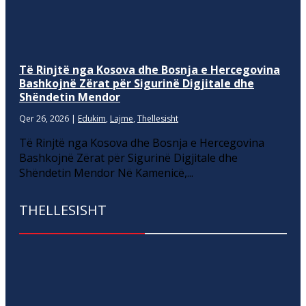
Të Rinjtë nga Kosova dhe Bosnja e Hercegovina
Bashkojnë Zërat për Sigurinë Digjitale dhe
Shëndetin Mendor
Qer 26, 2026
|
Edukim
,
Lajme
,
Thellesisht
Të Rinjtë nga Kosova dhe Bosnja e Hercegovina
Bashkojnë Zërat për Sigurinë Digjitale dhe
Shëndetin Mendor Në Kamenicë,...
THELLESISHT