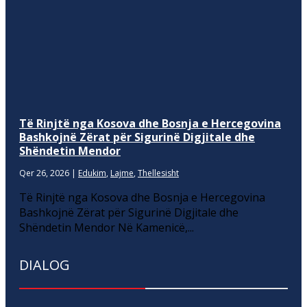
Të Rinjtë nga Kosova dhe Bosnja e Hercegovina
Bashkojnë Zërat për Sigurinë Digjitale dhe
Shëndetin Mendor
Qer 26, 2026
|
Edukim
,
Lajme
,
Thellesisht
Të Rinjtë nga Kosova dhe Bosnja e Hercegovina
Bashkojnë Zërat për Sigurinë Digjitale dhe
Shëndetin Mendor Në Kamenicë,...
DIALOG