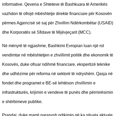
informative. Qeveria e Shteteve të Bashkuara të Amerikës
vazhdon të ofrojë mbështetje direkte financiare për Kosovën
përmes Agjencisë së saj për Zhvillim Ndërkombëtar (USAID)
dhe Korporatës së Sfidave të Mijëvjeçarit (MCC).
Në mënyrë të ngjashme, Bashkimi Evropian luan një rol
vendimtar në mbështetjen e zhvillimit politik dhe ekonomik të
Kosovës, duke ofruar ndihmë financiare, ekspertizë teknike
dhe udhëzime për reforma në sektorë të ndryshëm. Qasja në
fondet dhe programet e BE-së lehtëson zhvillimin e
infrastrukturës, krijimin e vendeve të punës dhe përmirësimin
e shërbimeve publike.
Prandaj, duke marrë parasysh ndikimin që ka situata aktuale