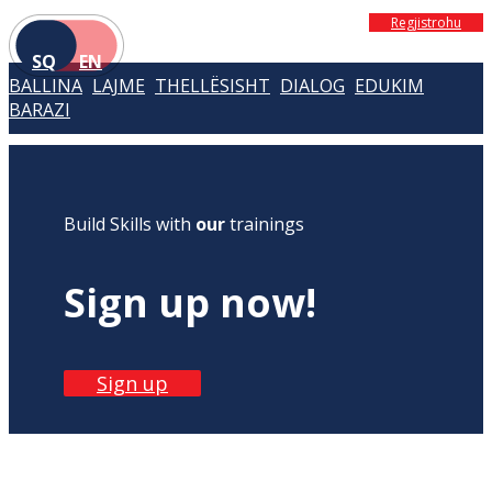
Regjistrohu
SQ
EN
BALLINA
LAJME
THELLËSISHT
DIALOG
EDUKIM
BARAZI
Build Skills with
our
trainings
Sign up now!
Sign up