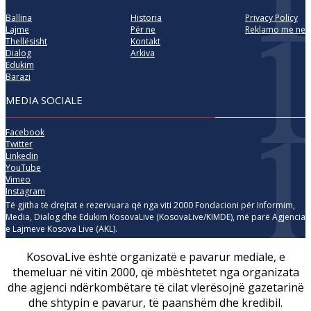
Ballina
Historia
Privacy Policy
Lajme
Për ne
Reklamo me ne
Thellësisht
Kontakt
Dialog
Arkiva
Edukim
Barazi
MEDIA SOCIALE
Facebook
Twitter
Linkedin
YouTube
Vimeo
Instagram
Të gjitha të drejtat e rezervuara që nga viti 2000 Fondacioni për Informim,
Media, Dialog dhe Edukim KosovaLive (KosovaLive/KIMDE), më parë Agjencia
e Lajmeve Kosova Live (AKL).
KosovaLive është organizatë e pavarur mediale, e
themeluar në vitin 2000, që mbështetet nga organizata
dhe agjenci ndërkombëtare të cilat vlerësojnë gazetarinë
dhe shtypin e pavarur, të paanshëm dhe kredibil.