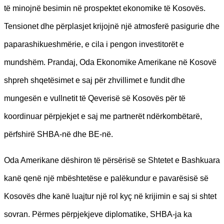
të minojnë besimin në prospektet ekonomike të Kosovës.
Tensionet dhe përplasjet krijojnë një atmosferë pasigurie dhe
paparashikueshmërie, e cila i pengon investitorët e
mundshëm. Prandaj, Oda Ekonomike Amerikane në Kosovë
shpreh shqetësimet e saj për zhvillimet e fundit dhe
mungesën e vullnetit të Qeverisë së Kosovës për të
koordinuar përpjekjet e saj me partnerët ndërkombëtarë,
përfshirë SHBA-në dhe BE-në.
Oda Amerikane dëshiron të përsërisë se Shtetet e Bashkuara
kanë qenë një mbështetëse e palëkundur e pavarësisë së
Kosovës dhe kanë luajtur një rol kyç në krijimin e saj si shtet
sovran. Përmes përpjekjeve diplomatike, SHBA-ja ka