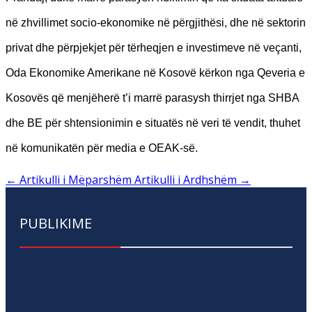
në zhvillimet socio-ekonomike në përgjithësi, dhe në sektorin
privat dhe përpjekjet për tërheqjen e investimeve në veçanti,
Oda Ekonomike Amerikane në Kosovë kërkon nga Qeveria e
Kosovës që menjëherë t’i marrë parasysh thirrjet nga SHBA
dhe BE për shtensionimin e situatës në veri të vendit, thuhet
në komunikatën për media e OEAK-së.
←
Artikulli i Mëparshëm
Artikulli i Ardhshëm
→
PUBLIKIME