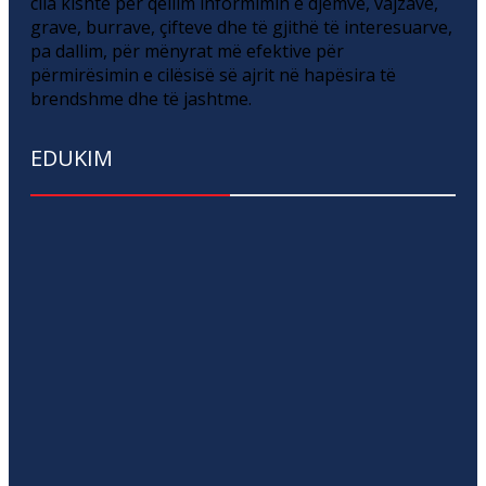
cila kishte për qëllim informimin e djemve, vajzave,
grave, burrave, çifteve dhe të gjithë të interesuarve,
pa dallim, për mënyrat më efektive për
përmirësimin e cilësisë së ajrit në hapësira të
brendshme dhe të jashtme.
EDUKIM