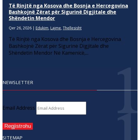
Të Rinjtë nga Kosova dhe Bosnja e Hercegovina
Bashkojnë Zërat për Sigurinë Digjitale dhe
Shëndetin Mendor
Qer 26, 2026
|
Edukim
,
Lajme
,
Thellesisht
Të Rinjtë nga Kosova dhe Bosnja e Hercegovina
Bashkojnë Zërat për Sigurinë Digjitale dhe
Shëndetin Mendor Në Kamenicë,...
NEWSLETTER
Email Address
Regjistrohu
SITEMAP