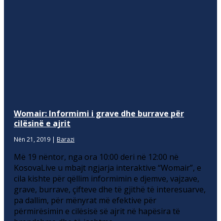
Womair: Informimi i grave dhe burrave për
cilësinë e ajrit
Nën 21, 2019
|
Barazi
Më 19 nëntor, nga ora 10:00 deri në 12:00 në
KosovaLive u mbajt ngjarja interaktive “Womair”, e
cila kishte për qëllim informimin e djemve, vajzave,
grave, burrave, çifteve dhe të gjithë të interesuarve,
pa dallim, për mënyrat më efektive për
përmirësimin e cilësisë së ajrit në hapësira të