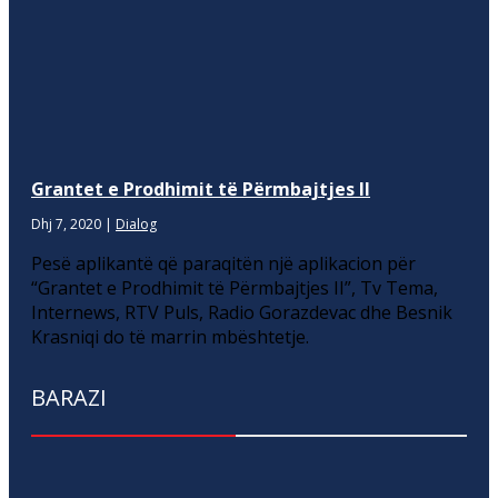
Grantet e Prodhimit të Përmbajtjes II
Dhj 7, 2020
|
Dialog
Pesë aplikantë që paraqitën një aplikacion për
“Grantet e Prodhimit të Përmbajtjes II”, Tv Tema,
Internews, RTV Puls, Radio Gorazdevac dhe Besnik
Krasniqi do të marrin mbështetje.
BARAZI