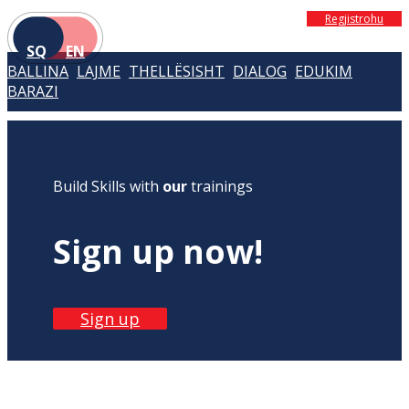
Regjistrohu
SQ
EN
BALLINA
LAJME
THELLËSISHT
DIALOG
EDUKIM
BARAZI
Build Skills with
our
trainings
Sign up now!
Sign up