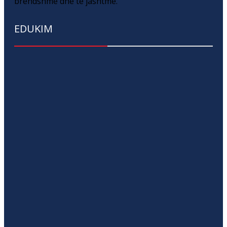
brendshme dhe të jashtme.
EDUKIM