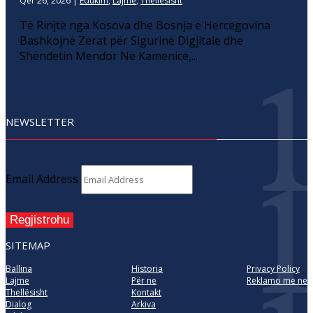
Qer 26, 2026
|
Edukim
,
Lajme
,
Thellesisht
Të Rinjtë nga Kosova dhe Bosnja e Hercegovina
Bashkojnë Zërat për Sigurinë Digjitale dhe
Shëndetin Mendor Në Kamenicë,...
NEWSLETTER
Email Address
Regjistrohu
SITEMAP
Ballina
Historia
Privacy Policy
Lajme
Për ne
Reklamo me ne
Thellësisht
Kontakt
Dialog
Arkiva