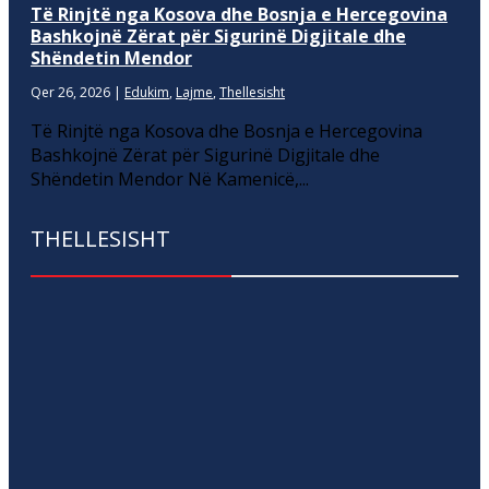
Të Rinjtë nga Kosova dhe Bosnja e Hercegovina
Bashkojnë Zërat për Sigurinë Digjitale dhe
Shëndetin Mendor
Qer 26, 2026
|
Edukim
,
Lajme
,
Thellesisht
Të Rinjtë nga Kosova dhe Bosnja e Hercegovina
Bashkojnë Zërat për Sigurinë Digjitale dhe
Shëndetin Mendor Në Kamenicë,...
THELLESISHT