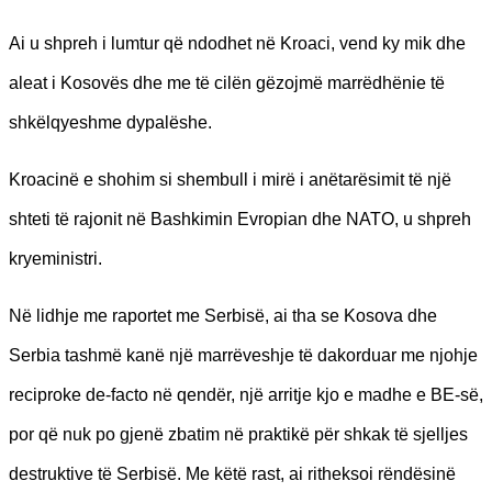
Ai u shpreh i lumtur që ndodhet në Kroaci, vend ky mik dhe
aleat i Kosovës dhe me të cilën gëzojmë marrëdhënie të
shkëlqyeshme dypalëshe.
Kroacinë e shohim si shembull i mirë i anëtarësimit të një
shteti të rajonit në Bashkimin Evropian dhe NATO, u shpreh
kryeministri.
Në lidhje me raportet me Serbisë, ai tha se Kosova dhe
Serbia tashmë kanë një marrëveshje të dakorduar me njohje
reciproke de-facto në qendër, një arritje kjo e madhe e BE-së,
por që nuk po gjenë zbatim në praktikë për shkak të sjelljes
destruktive të Serbisë. Me këtë rast, ai ritheksoi rëndësinë