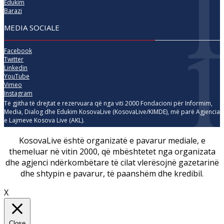
Edukim
Barazi
MEDIA SOCIALE
Facebook
Twitter
Linkedin
YouTube
Vimeo
Instagram
Të gjitha të drejtat e rezervuara që nga viti 2000 Fondacioni për Informim,
Media, Dialog dhe Edukim KosovaLive (KosovaLive/KIMDE), më parë Agjencia
e Lajmeve Kosova Live (AKL).
KosovaLive është organizatë e pavarur mediale, e
themeluar në vitin 2000, që mbështetet nga organizata
dhe agjenci ndërkombëtare të cilat vlerësojnë gazetarinë
dhe shtypin e pavarur, të paanshëm dhe kredibil.
X
Close