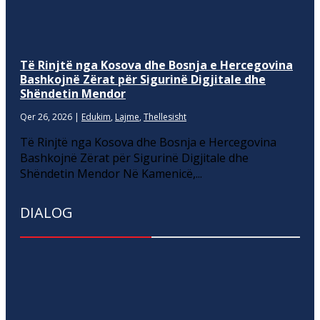
Të Rinjtë nga Kosova dhe Bosnja e Hercegovina
Bashkojnë Zërat për Sigurinë Digjitale dhe
Shëndetin Mendor
Qer 26, 2026
|
Edukim
,
Lajme
,
Thellesisht
Të Rinjtë nga Kosova dhe Bosnja e Hercegovina
Bashkojnë Zërat për Sigurinë Digjitale dhe
Shëndetin Mendor Në Kamenicë,...
DIALOG