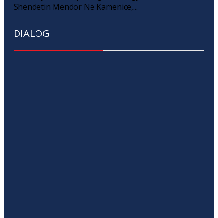
Shëndetin Mendor Në Kamenicë,...
DIALOG