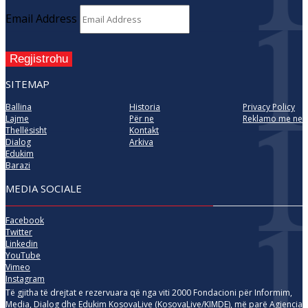
Email Address
Regjistrohu
SITEMAP
Ballina
Historia
Privacy Policy
Lajme
Për ne
Reklamo me ne
Thellësisht
Kontakt
Dialog
Arkiva
Edukim
Barazi
MEDIA SOCIALE
Facebook
Twitter
Linkedin
YouTube
Vimeo
Instagram
Të gjitha të drejtat e rezervuara që nga viti 2000 Fondacioni për Informim,
Media, Dialog dhe Edukim KosovaLive (KosovaLive/KIMDE), më parë Agjencia