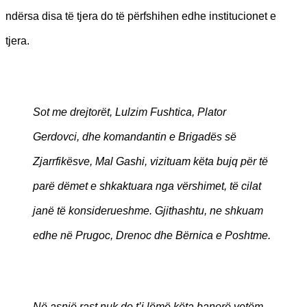
ndërsa disa të tjera do të përfshihen edhe institucionet e
tjera.
Sot me drejtorët, Lulzim Fushtica, Plator
Gerdovci, dhe komandantin e Brigadës së
Zjarrfikësve, Mal Gashi, vizituam këta bujq për të
parë dëmet e shkaktuara nga vërshimet, të cilat
janë të konsiderueshme. Gjithashtu, ne shkuam
edhe në Prugoc, Drenoc dhe Bërnica e Poshtme.
Në asnjë rast nuk do t’i lëmë këta banorë vetëm