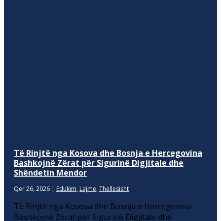
Të Rinjtë nga Kosova dhe Bosnja e Hercegovina
Bashkojnë Zërat për Sigurinë Digjitale dhe
Shëndetin Mendor
Qer 26, 2026
|
Edukim
,
Lajme
,
Thellesisht
Të Rinjtë nga Kosova dhe Bosnja e Hercegovina
Bashkojnë Zërat për Sigurinë Digjitale dhe