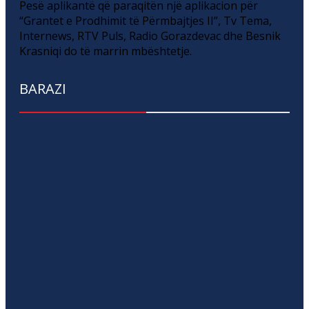
Pesë aplikantë që paraqitën një aplikacion për
“Grantet e Prodhimit të Përmbajtjes II”, Tv Tema,
Internews, RTV Puls, Radio Gorazdevac dhe Besnik
Krasniqi do të marrin mbështetje.
BARAZI