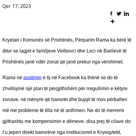
Qer 17, 2023
Kryetari i Komunës së Prishtinës, Përparim Rama ka bërë të
ditur se lagjet e familjeve Verbovci dhe Leci në Barilevë të
Prishtinës janë ndër zonat që janë prekur nga vërshimet.
Rama në
postimin
e tij në Facebook ka thënë se do të
zhvillojmë një plan të përgjithshëm për rregullimin e këtyre
zonave, në mënyrë që banorët dhe bujqit të mos përballen
më me probleme të tilla në të ardhmen. Ne do të merremi
gjithashtu me kompensimin e dëmeve, disa prej të cilave do
t’u jepen direkt banorëve nga institucionet e Kryeqytetit,