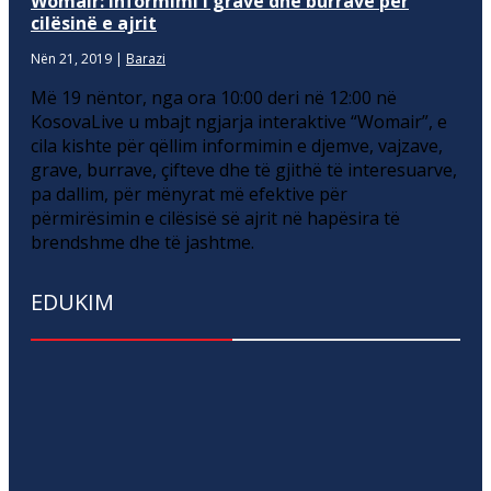
Womair: Informimi i grave dhe burrave për
cilësinë e ajrit
Nën 21, 2019
|
Barazi
Më 19 nëntor, nga ora 10:00 deri në 12:00 në
KosovaLive u mbajt ngjarja interaktive “Womair”, e
cila kishte për qëllim informimin e djemve, vajzave,
grave, burrave, çifteve dhe të gjithë të interesuarve,
pa dallim, për mënyrat më efektive për
përmirësimin e cilësisë së ajrit në hapësira të
brendshme dhe të jashtme.
EDUKIM