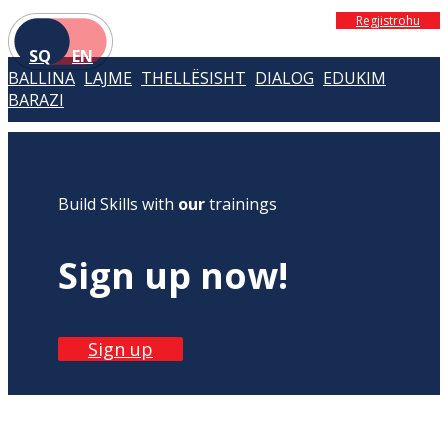
Regjistrohu
SQ
EN
BALLINA
LAJME
THELLËSISHT
DIALOG
EDUKIM
BARAZI
Build Skills with
our
trainings
Sign up now!
Sign up