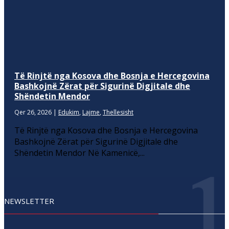
Të Rinjtë nga Kosova dhe Bosnja e Hercegovina
Bashkojnë Zërat për Sigurinë Digjitale dhe
Shëndetin Mendor
Qer 26, 2026
|
Edukim
,
Lajme
,
Thellesisht
Të Rinjtë nga Kosova dhe Bosnja e Hercegovina
Bashkojnë Zërat për Sigurinë Digjitale dhe
Shëndetin Mendor Në Kamenicë,...
NEWSLETTER