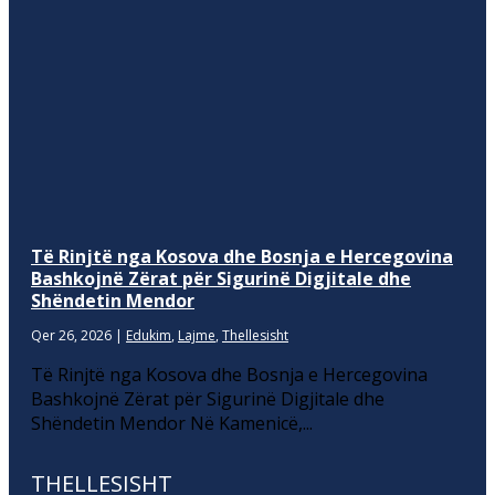
Të Rinjtë nga Kosova dhe Bosnja e Hercegovina
Bashkojnë Zërat për Sigurinë Digjitale dhe
Shëndetin Mendor
Qer 26, 2026
|
Edukim
,
Lajme
,
Thellesisht
Të Rinjtë nga Kosova dhe Bosnja e Hercegovina
Bashkojnë Zërat për Sigurinë Digjitale dhe
Shëndetin Mendor Në Kamenicë,...
THELLESISHT