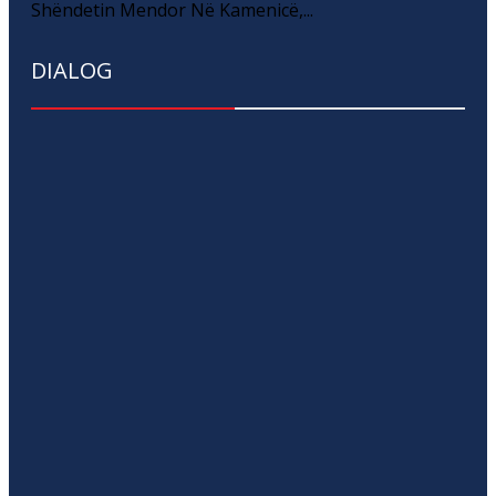
Shëndetin Mendor Në Kamenicë,...
DIALOG