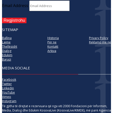
Email Address
Regjistrohu
SITEMAP
Ballina
Historia
Privacy Policy
Lajme
Për ne
Reklamo me ne
Thellësisht
Kontakt
Dialog
Arkiva
Edukim
Barazi
MEDIA SOCIALE
Facebook
Twitter
Linkedin
YouTube
Vimeo
Instagram
Të gjitha të drejtat e rezervuara që nga viti 2000 Fondacioni për Informim,
Media, Dialog dhe Edukim KosovaLive (KosovaLive/KIMDE), më parë Agjencia