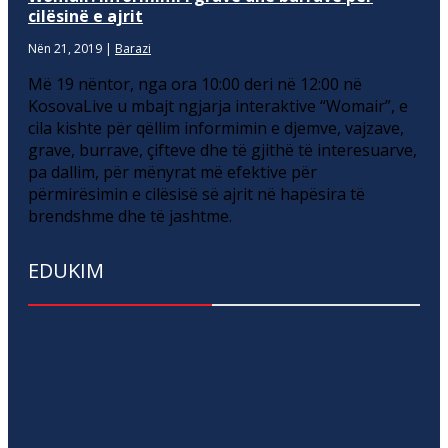
cilësinë e ajrit
Nën 21, 2019
|
Barazi
Më 19 nëntor, nga ora 10:00 deri në 12:00 në
KosovaLive u mbajt ngjarja interaktive “Womair”, e
cila kishte për qëllim informimin e djemve, vajzave,
grave, burrave, çifteve dhe të gjithë të interesuarve,
pa dallim, për mënyrat më efektive për
përmirësimin e cilësisë së ajrit në hapësira të
brendshme dhe të jashtme.
EDUKIM