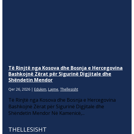
Të Rinjtë nga Kosova dhe Bosnja e Hercegovina
Bashkojnë Zërat për Sigurinë Digjitale dhe
Shëndetin Mendor
Qer 26, 2026
|
Edukim
,
Lajme
,
Thellesisht
Të Rinjtë nga Kosova dhe Bosnja e Hercegovina
Bashkojnë Zërat për Sigurinë Digjitale dhe
Shëndetin Mendor Në Kamenicë,...
THELLESISHT