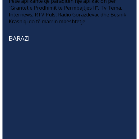
Pesë aplikantë që paraqitën një aplikacion për
“Grantet e Prodhimit të Përmbajtjes II”, Tv Tema,
Internews, RTV Puls, Radio Gorazdevac dhe Besnik
Krasniqi do të marrin mbështetje.
BARAZI