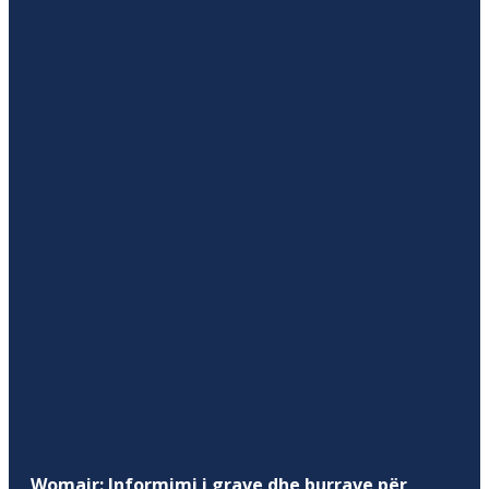
Womair: Informimi i grave dhe burrave për