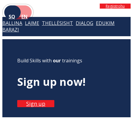
Regjistrohu
SQ
EN
BALLINA
LAJME
THELLËSISHT
DIALOG
EDUKIM
BARAZI
Build Skills with
our
trainings
Sign up now!
Sign up