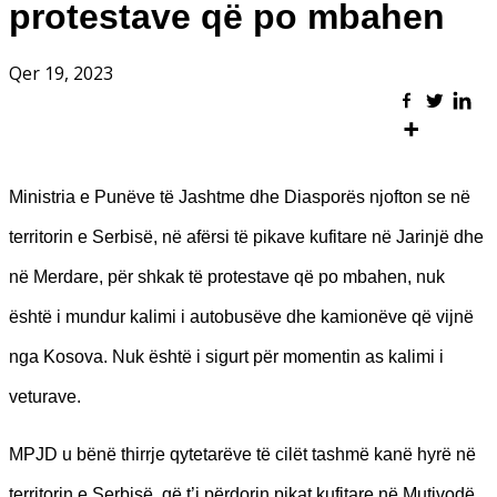
protestave që po mbahen
Qer 19, 2023
Ministria e Punëve të Jashtme dhe Diasporës njofton se në
territorin e Serbisë, në afërsi të pikave kufitare në Jarinjë dhe
në Merdare, për shkak të protestave që po mbahen, nuk
është i mundur kalimi i autobusëve dhe kamionëve që vijnë
nga Kosova. Nuk është i sigurt për momentin as kalimi i
veturave.
MPJD u bënë thirrje qytetarëve të cilët tashmë kanë hyrë në
territorin e Serbisë, që t’i përdorin pikat kufitare në Mutivodë,