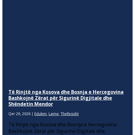
Të Rinjtë nga Kosova dhe Bosnja e Hercegovina
Bashkojnë Zërat për Sigurinë Digjitale dhe
Shëndetin Mendor
Qer 26, 2026
|
Edukim
,
Lajme
,
Thellesisht
Të Rinjtë nga Kosova dhe Bosnja e Hercegovina
Bashkojnë Zërat për Sigurinë Digjitale dhe