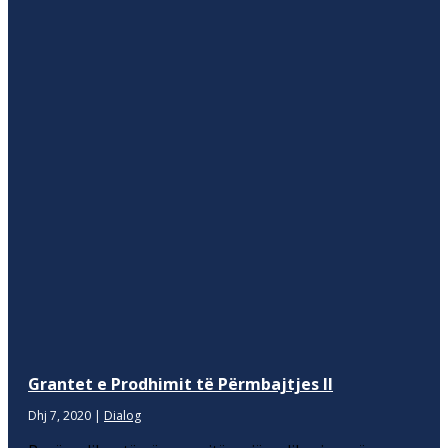
Grantet e Prodhimit të Përmbajtjes II
Dhj 7, 2020
|
Dialog