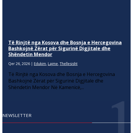
Të Rinjtë nga Kosova dhe Bosnja e Hercegovina
Bashkojnë Zërat për Sigurinë Digjitale dhe
Shëndetin Mendor
Qer 26, 2026
|
Edukim
,
Lajme
,
Thellesisht
Të Rinjtë nga Kosova dhe Bosnja e Hercegovina
Bashkojnë Zërat për Sigurinë Digjitale dhe
Shëndetin Mendor Në Kamenicë,...
NEWSLETTER