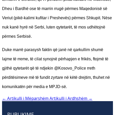
Dheu i Bardhë ose të marrin rrugë përmes Maqedonisë së
Veriut (pikë-kalimi kufitar i Preshevës) përmes Shkupit. Nëse
nuk kanë hyrë në Serbi, luten qytetarët, të mos udhëtojnë
përmes Serbisë.
Duke marrë parasysh faktin që janë në qarkullim shumë
lajme të rreme, të cilat synojnë përhapjen e frikës, ftojmë të
gjithë qytetarët që të ndjekin @Kosovo_Police rreth
përditësimeve më të fundit zyrtare në këtë drejtim, thuhet në
komunikatën për media e MPJD-së.
←
Artikulli i Mëparshëm
Artikulli i Ardhshëm
→
PUBLIKIME