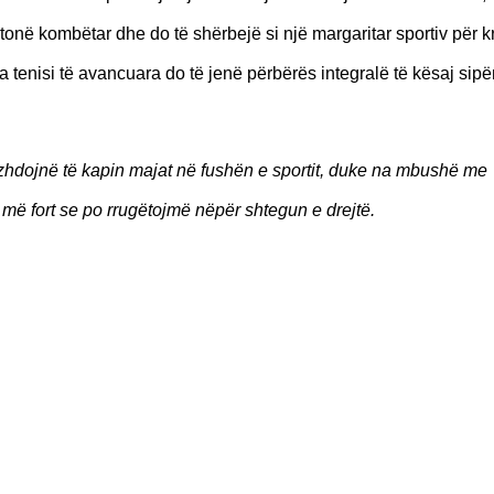
it tonë kombëtar dhe do të shërbejë si një margaritar sportiv për k
ha tenisi të avancuara do të jenë përbërës integralë të kësaj sipë
azhdojnë të kapin majat në fushën e sportit, duke na mbushë me
më fort se po rrugëtojmë nëpër shtegun e drejtë.