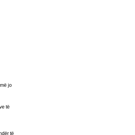
jmë jo
ve të
ndër të