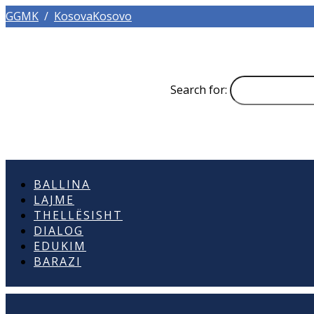
GGMK
/
KosovaKosovo
Search for:
BALLINA
LAJME
THELLËSISHT
DIALOG
EDUKIM
BARAZI