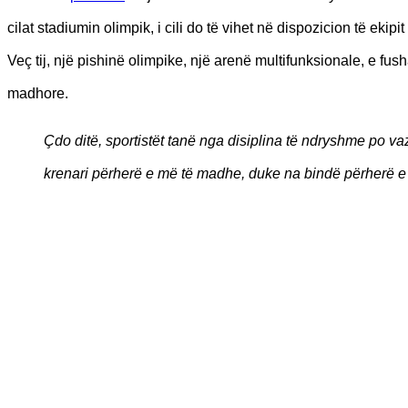
cilat stadiumin olimpik, i cili do të vihet në dispozicion të ekip
Veç tij, një pishinë olimpike, një arenë multifunksionale, e fus
madhore.
Çdo ditë, sportistët tanë nga disiplina të ndryshme po v
krenari përherë e më të madhe, duke na bindë përherë e 