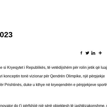
2023
si Kryeqytet i Republikës, të vetëdijshëm për rolin jetik që lua
i konceptin tonë vizionar për Qendrën Olimpike, një përpjekje
r Prishtinës, duke u kthye në kryeqendrën e përpjekjeve sporti
 novator do t’i përfshijë një sërë objektesh të jashtëzakonshme, 