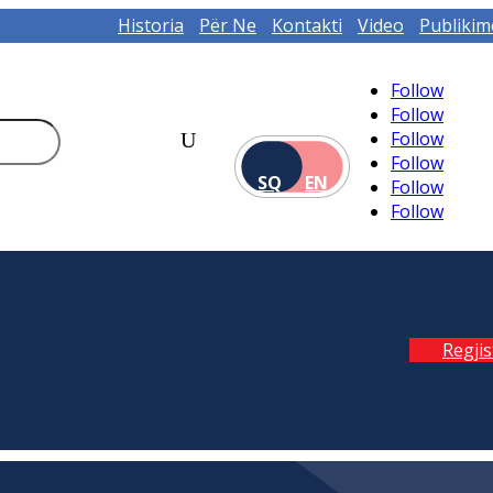
Historia
Për Ne
Kontakti
Video
Publikim
Follow
Follow
Follow
Follow
SQ
EN
Follow
Follow
Regji