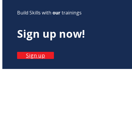
Build Skills with
our
trainings
Sign up now!
Sign up