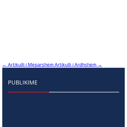
←
Artikulli i Mëparshëm
Artikulli i Ardhshëm
→
PUBLIKIME