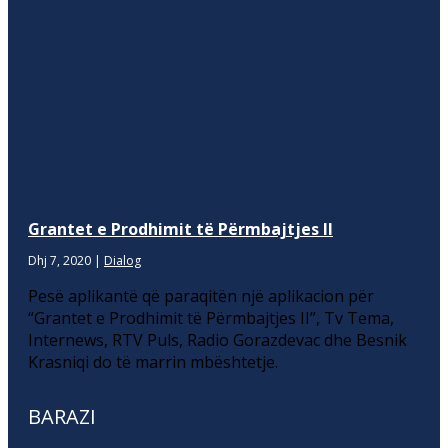
Grantet e Prodhimit të Përmbajtjes II
Dhj 7, 2020
|
Dialog
Pesë aplikantë që paraqitën një aplikacion për
“Grantet e Prodhimit të Përmbajtjes II”, Tv Tema,
Internews, RTV Puls, Radio Gorazdevac dhe Besnik
Krasniqi do të marrin mbështetje.
BARAZI