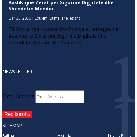
Bashkojnë Zërat për Sigurinë Digjitale dhe
Shëndetin Mendor
Qer 26, 2026
|
Edukim
,
Lajme
,
Thellesisht
Të Rinjtë nga Kosova dhe Bosnja e Hercegovina
Bashkojnë Zërat për Sigurinë Digjitale dhe
Shëndetin Mendor Në Kamenicë,...
NEWSLETTER
Email Address
Regjistrohu
SITEMAP
Ballina
Historia
Privacy Policy