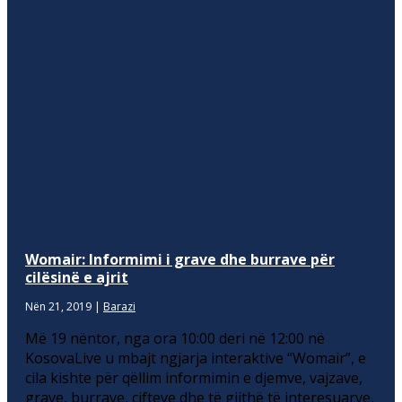
Womair: Informimi i grave dhe burrave për
cilësinë e ajrit
Nën 21, 2019
|
Barazi
Më 19 nëntor, nga ora 10:00 deri në 12:00 në
KosovaLive u mbajt ngjarja interaktive “Womair”, e
cila kishte për qëllim informimin e djemve, vajzave,
grave, burrave, çifteve dhe të gjithë të interesuarve,