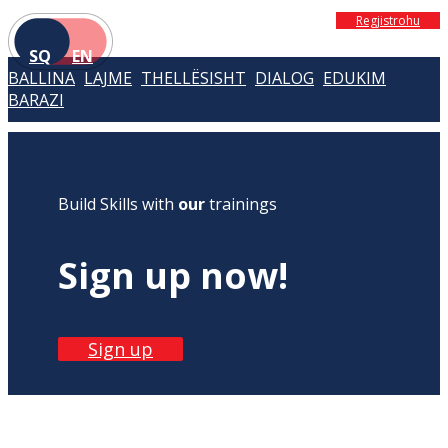
Regjistrohu
SQ
EN
BALLINA
LAJME
THELLËSISHT
DIALOG
EDUKIM
BARAZI
Build Skills with
our
trainings
Sign up now!
Sign up