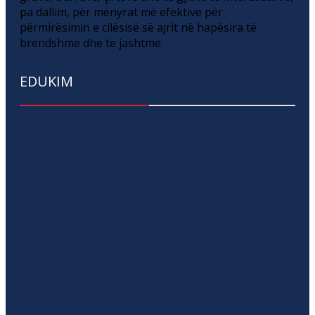
pa dallim, për mënyrat më efektive për
përmirësimin e cilësisë së ajrit në hapësira të
brendshme dhe të jashtme.
EDUKIM