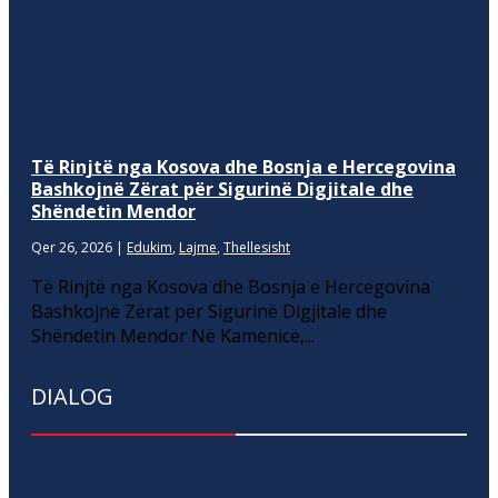
Të Rinjtë nga Kosova dhe Bosnja e Hercegovina
Bashkojnë Zërat për Sigurinë Digjitale dhe
Shëndetin Mendor
Qer 26, 2026
|
Edukim
,
Lajme
,
Thellesisht
Të Rinjtë nga Kosova dhe Bosnja e Hercegovina
Bashkojnë Zërat për Sigurinë Digjitale dhe
Shëndetin Mendor Në Kamenicë,...
DIALOG