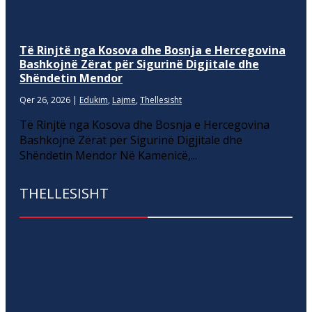
Të Rinjtë nga Kosova dhe Bosnja e Hercegovina
Bashkojnë Zërat për Sigurinë Digjitale dhe
Shëndetin Mendor
Qer 26, 2026
|
Edukim
,
Lajme
,
Thellesisht
Të Rinjtë nga Kosova dhe Bosnja e Hercegovina
Bashkojnë Zërat për Sigurinë Digjitale dhe
Shëndetin Mendor Në Kamenicë,...
THELLESISHT