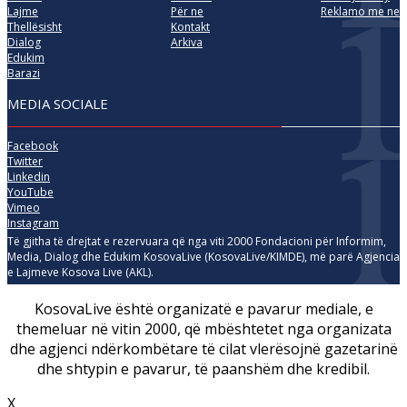
Lajme
Për ne
Reklamo me ne
Thellësisht
Kontakt
Dialog
Arkiva
Edukim
Barazi
MEDIA SOCIALE
Facebook
Twitter
Linkedin
YouTube
Vimeo
Instagram
Të gjitha të drejtat e rezervuara që nga viti 2000 Fondacioni për Informim,
Media, Dialog dhe Edukim KosovaLive (KosovaLive/KIMDE), më parë Agjencia
e Lajmeve Kosova Live (AKL).
KosovaLive është organizatë e pavarur mediale, e
themeluar në vitin 2000, që mbështetet nga organizata
dhe agjenci ndërkombëtare të cilat vlerësojnë gazetarinë
dhe shtypin e pavarur, të paanshëm dhe kredibil.
X