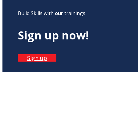
Build Skills with
our
trainings
Sign up now!
Sign up