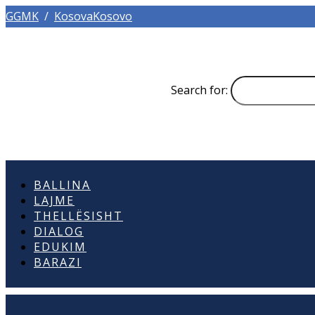
GGMK
/
KosovaKosovo
Search for:
BALLINA
LAJME
THELLËSISHT
DIALOG
EDUKIM
BARAZI