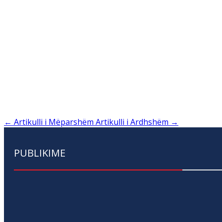
←
Artikulli i Mëparshëm
Artikulli i Ardhshëm
→
PUBLIKIME