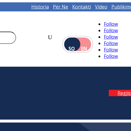
Historia
Për Ne
Kontakti
Video
Publikim
Follow
Follow
Follow
Follow
SQ
EN
Follow
Follow
Regji