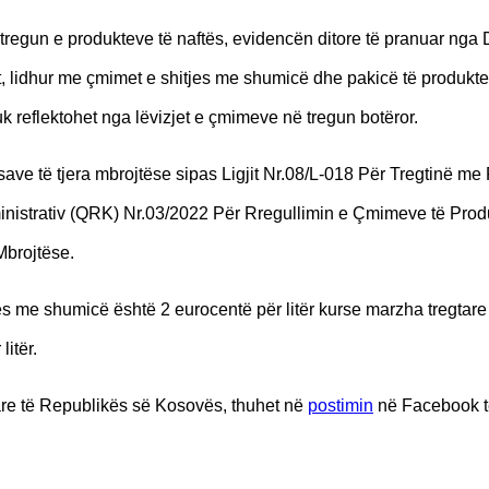
tregun e produkteve të naftës, evidencën ditore të pranuar nga
t, lidhur me çmimet e shitjes me shumicë dhe pakicë të produkte
uk reflektohet nga lëvizjet e çmimeve në tregun botëror.
ve të tjera mbrojtëse sipas Ligjit Nr.08/L-018 Për Tregtinë me
inistrativ (QRK) Nr.03/2022 Për Rregullimin e Çmimeve të Prod
Mbrojtëse.
es me shumicë është 2 eurocentë për litër kurse marzha tregtare
itër.
tare të Republikës së Kosovës, thuhet në
postimin
në Facebook të