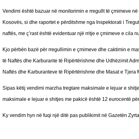
Vendimi është bazuar në monitorimin e rregullt të çmimeve në 
Kosovës, si dhe raportet e përditshme nga Inspektorati i Tregu
naftës, me ç’rast është evidentuar një rritje e çmimeve e cila n
Kjo përbën bazë për rregullimin e çmimeve dhe caktimin e masa
të Naftës dhe Karburante të Ripërtërishme dhe Udhëzimit Adm
Naftës dhe Karburanteve të Ripërtërishme dhe Masat e Tjera 
Sipas këtij vendimi marzha tregtare maksimale e lejuar e shitj
maksimale e lejuar e shitjes me pakicë është 12 eurocentë për l
Ky vendim hyn në fuqi një ditë pas publikimit në Gazetën Zyr