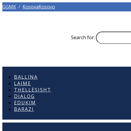
GGMK
/
KosovaKosovo
Search for:
BALLINA
LAJME
THELLËSISHT
DIALOG
EDUKIM
BARAZI