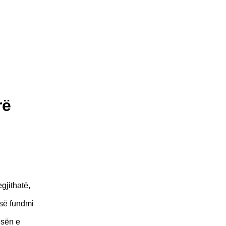
rë
gjithatë,
 së fundmi
esën e