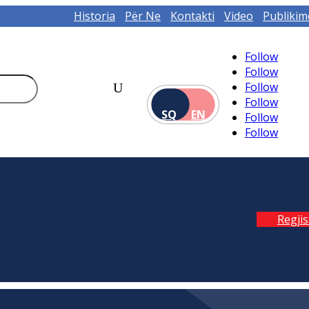
Historia
Për Ne
Kontakti
Video
Publikim
Follow
Follow
Follow
Follow
SQ
EN
Follow
Follow
Regji