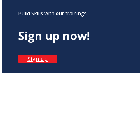
Build Skills with
our
trainings
Sign up now!
Sign up