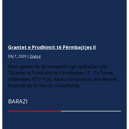
Grantet e Prodhimit të Përmbajtjes II
Dhj 7, 2020
|
Dialog
Pesë aplikantë që paraqitën një aplikacion për
“Grantet e Prodhimit të Përmbajtjes II”, Tv Tema,
Internews, RTV Puls, Radio Gorazdevac dhe Besnik
Krasniqi do të marrin mbështetje.
BARAZI