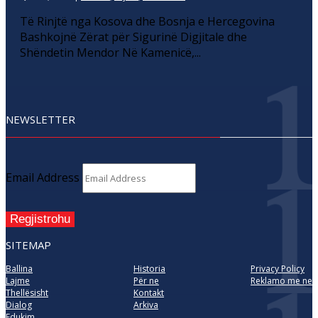
Të Rinjtë nga Kosova dhe Bosnja e Hercegovina
Bashkojnë Zërat për Sigurinë Digjitale dhe
Shëndetin Mendor Në Kamenicë,...
NEWSLETTER
Email Address
Regjistrohu
SITEMAP
Ballina
Historia
Privacy Policy
Lajme
Për ne
Reklamo me ne
Thellësisht
Kontakt
Dialog
Arkiva
Edukim