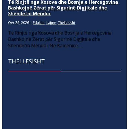
Të Rinjtë nga Kosova dhe Bosnja e Hercegovina
Bashkojnë Zërat për Sigurinë Digjitale dhe
Shëndetin Mendor
Qer 26, 2026
|
Edukim
,
Lajme
,
Thellesisht
Të Rinjtë nga Kosova dhe Bosnja e Hercegovina
Bashkojnë Zërat për Sigurinë Digjitale dhe
Shëndetin Mendor Në Kamenicë,...
THELLESISHT