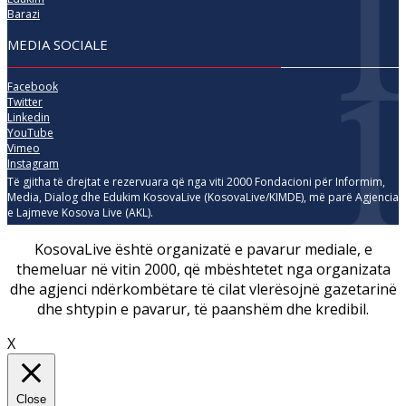
Barazi
MEDIA SOCIALE
Facebook
Twitter
Linkedin
YouTube
Vimeo
Instagram
Të gjitha të drejtat e rezervuara që nga viti 2000 Fondacioni për Informim,
Media, Dialog dhe Edukim KosovaLive (KosovaLive/KIMDE), më parë Agjencia
e Lajmeve Kosova Live (AKL).
KosovaLive është organizatë e pavarur mediale, e
themeluar në vitin 2000, që mbështetet nga organizata
dhe agjenci ndërkombëtare të cilat vlerësojnë gazetarinë
dhe shtypin e pavarur, të paanshëm dhe kredibil.
X
Close