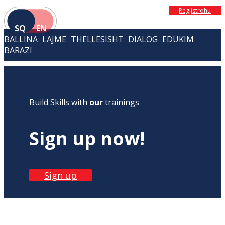
Regjistrohu
SQ
EN
BALLINA
LAJME
THELLËSISHT
DIALOG
EDUKIM
BARAZI
Build Skills with
our
trainings
Sign up now!
Sign up