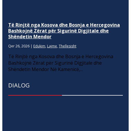
Të Rinjtë nga Kosova dhe Bosnja e Hercegovina
Bashkojnë Zërat për Sigurinë Digjitale dhe
Shëndetin Mendor
Qer 26, 2026
|
Edukim
,
Lajme
,
Thellesisht
Të Rinjtë nga Kosova dhe Bosnja e Hercegovina
Bashkojnë Zërat për Sigurinë Digjitale dhe
Shëndetin Mendor Në Kamenicë,...
DIALOG