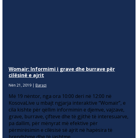
Womair: Informimi i grave dhe burrave për
cilësinë e ajrit
Nën 21, 2019
|
Barazi
Më 19 nëntor, nga ora 10:00 deri në 12:00 në
KosovaLive u mbajt ngjarja interaktive “Womair”, e
cila kishte për qëllim informimin e djemve, vajzave,
grave, burrave, çifteve dhe të gjithë të interesuarve,
pa dallim, për mënyrat më efektive për
përmirësimin e cilësisë së ajrit në hapësira të
brendshme dhe të jashtme.