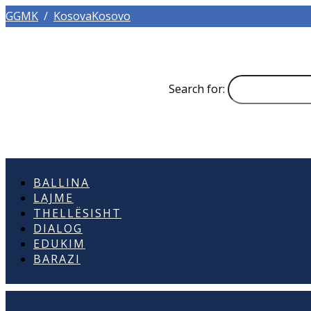
GGMK
/
KosovaKosovo
Search for:
BALLINA
LAJME
THELLËSISHT
DIALOG
EDUKIM
BARAZI