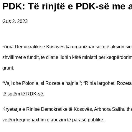
PDK: Të rinjtë e PDK-së me 
Gus 2, 2023
Rinia Demokratike e Kosovës ka organizuar sot një aksion simb
zhvillimet e fundit, të cilat e lidhin këtë ministri për keqpërdor
grurit.
“Vaji dhe Polonia, si Rozeta e hajnia!”; “Rinia largohet, Rozet
të sotëm të RDK-së.
Kryetarja e Rinisë Demokratike të Kosovës, Arbnora Salihu th
vetëm keqmenaxhim e abuzim të parasë publike.