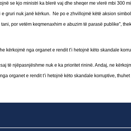
ojnë se kjo ministri ka blerë vaj dhe sheqer me vlerë mbi 300 mi
i e gruri nuk janë kërkun. Ne po e zhvillojmë këtë aksion simbol
më tani, por vetëm keqmenaxhim e abuzim të parasë publike”, the
kërkojmë nga organet e rendit t’i hetojnë këto skandale korru
saj të njëpasnjëshme nuk e ka prioritet rininë. Andaj, ne kërkoj
 organet e rendit t’i hetojnë këto skandale korruptive, thuhet