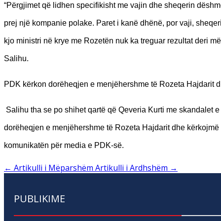
“Përgjimet që lidhen specifikisht me vajin dhe sheqerin dëshm
prej një kompanie polake. Paret i kanë dhënë, por vaji, sheqer
kjo ministri në krye me Rozetën nuk ka treguar rezultat deri 
Salihu.
PDK kërkon dorëheqjen e menjëhershme të Rozeta Hajdarit dhe 
Salihu tha se po shihet qartë që Qeveria Kurti me skandalet e 
dorëheqjen e menjëhershme të Rozeta Hajdarit dhe kërkojmë nga
komunikatën për media e PDK-së.
←
Artikulli i Mëparshëm
Artikulli i Ardhshëm
→
PUBLIKIME