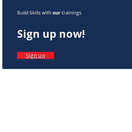
Build Skills with
our
trainings
Sign up now!
Sign up