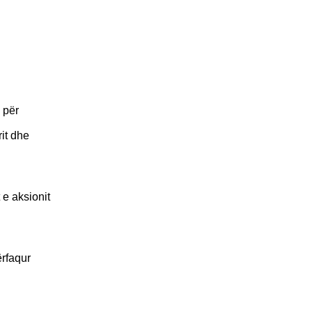
 për
rit dhe
 e aksionit
ërfaqur