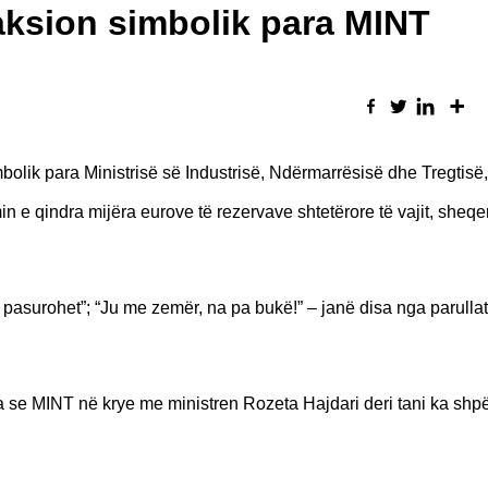
aksion simbolik para MINT
olik para Ministrisë së Industrisë, Ndërmarrësisë dhe Tregtisë,
imin e qindra mijëra eurove të rezervave shtetërore të vajit, sheqe
a pasurohet”; “Ju me zemër, na pa bukë!” – janë disa nga parullat
a se MINT në krye me ministren Rozeta Hajdari deri tani ka shp