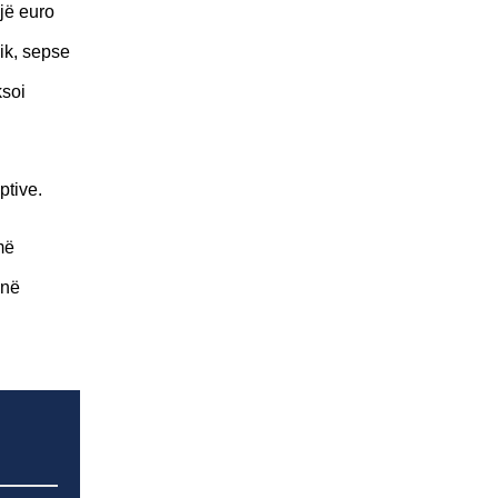
jë euro
ik, sepse
ksoi
ptive.
më
 në