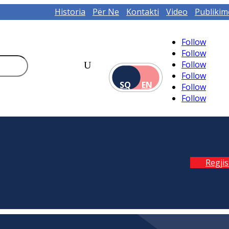
Historia
Për Ne
Kontakti
Video
Publikim
Follow
Follow
Follow
Follow
SQ
EN
Follow
Follow
Regji