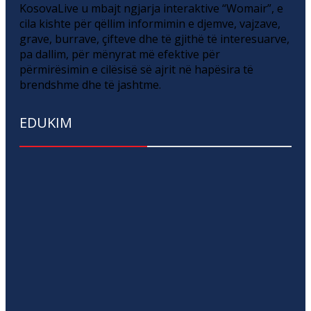
KosovaLive u mbajt ngjarja interaktive “Womair”, e
cila kishte për qëllim informimin e djemve, vajzave,
grave, burrave, çifteve dhe të gjithë të interesuarve,
pa dallim, për mënyrat më efektive për
përmirësimin e cilësisë së ajrit në hapësira të
brendshme dhe të jashtme.
EDUKIM