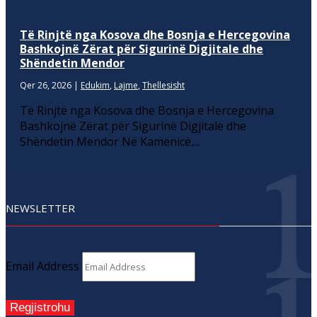
Të Rinjtë nga Kosova dhe Bosnja e Hercegovina
Bashkojnë Zërat për Sigurinë Digjitale dhe
Shëndetin Mendor
Qer 26, 2026
|
Edukim
,
Lajme
,
Thellesisht
Të Rinjtë nga Kosova dhe Bosnja e Hercegovina
Bashkojnë Zërat për Sigurinë Digjitale dhe
Shëndetin Mendor Në Kamenicë,...
NEWSLETTER
Email Address
Regjistrohu