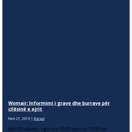
Womair: Informimi i grave dhe burrave për
cilësinë e ajrit
Nën 21, 2019
|
Barazi
Më 19 nëntor, nga ora 10:00 deri në 12:00 në