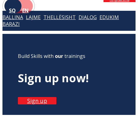
SQ
EN
BALLINA
LAJME
THELLËSISHT
DIALOG
EDUKIM
BARAZI
Build Skills with
our
trainings
Sign up now!
Sign up