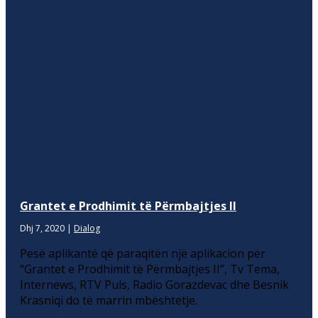
Grantet e Prodhimit të Përmbajtjes II
Dhj 7, 2020
|
Dialog
Pesë aplikantë që paraqitën një aplikacion për
“Grantet e Prodhimit të Përmbajtjes II”, Tv Tema,
Internews, RTV Puls, Radio Gorazdevac dhe Besnik
Krasniqi do të marrin mbështetje.