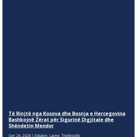
Të Rinjtë nga Kosova dhe Bosnja e Hercegovina
Bashkojnë Zërat për Sigurinë Digjitale dhe
Shëndetin Mendor
Qer 26, 2026
|
Edukim
,
Lajme
,
Thellesisht