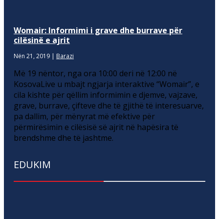
Womair: Informimi i grave dhe burrave për
cilësinë e ajrit
Nën 21, 2019
|
Barazi
Më 19 nëntor, nga ora 10:00 deri në 12:00 në
KosovaLive u mbajt ngjarja interaktive “Womair”, e
cila kishte për qëllim informimin e djemve, vajzave,
grave, burrave, çifteve dhe të gjithë të interesuarve,
pa dallim, për mënyrat më efektive për
përmirësimin e cilësisë së ajrit në hapësira të
brendshme dhe të jashtme.
EDUKIM