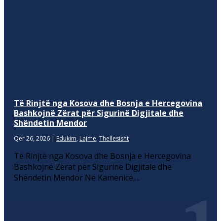
Të Rinjtë nga Kosova dhe Bosnja e Hercegovina
Bashkojnë Zërat për Sigurinë Digjitale dhe
Shëndetin Mendor
Qer 26, 2026
|
Edukim
,
Lajme
,
Thellesisht
Të Rinjtë nga Kosova dhe Bosnja e Hercegovina
Bashkojnë Zërat për Sigurinë Digjitale dhe
Shëndetin Mendor Në Kamenicë,...