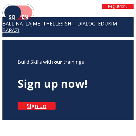
Regjistrohu
SQ
EN
BALLINA
LAJME
THELLËSISHT
DIALOG
EDUKIM
BARAZI
Build Skills with
our
trainings
Sign up now!
Sign up