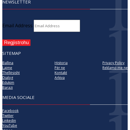
NEWSLETTER
Email Address
Regjistrohu
SITEMAP
Ballina
Historia
Privacy Policy
Lajme
Për ne
Reklamo me ne
Thellësisht
Kontakt
Dialog
Arkiva
Edukim
Barazi
MEDIA SOCIALE
Facebook
Twitter
Linkedin
YouTube