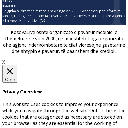
Vimeo
Instagram
Të gjitha të drejtat e rezervuara që nga viti 2000 Fondacioni për Informim,
Media, Dialog dhe Edukim KosovaLive (KosovaLive/KIMDE), më parë Agjencia
e Lajmeve Kosova Live (AKL).
KosovaLive është organizatë e pavarur mediale, e
themeluar në vitin 2000, që mbështetet nga organizata
dhe agjenci ndërkombëtare të cilat vlerësojnë gazetarinë
dhe shtypin e pavarur, të paanshëm dhe kredibil.
X
Close
Privacy Overview
This website uses cookies to improve your experience
while you navigate through the website. Out of these, the
cookies that are categorized as necessary are stored on
your browser as they are essential for the working of