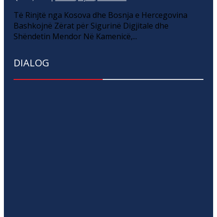
Të Rinjtë nga Kosova dhe Bosnja e Hercegovina
Bashkojnë Zërat për Sigurinë Digjitale dhe
Shëndetin Mendor Në Kamenicë,...
DIALOG