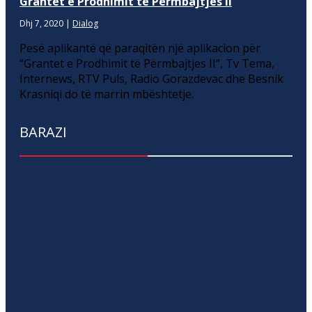
Grantet e Prodhimit të Përmbajtjes II
Dhj 7, 2020
|
Dialog
Pesë aplikantë që paraqitën një aplikacion për
“Grantet e Prodhimit të Përmbajtjes II”, Tv Tema,
Internews, RTV Puls, Radio Gorazdevac dhe Besnik
Krasniqi do të marrin mbështetje.
BARAZI