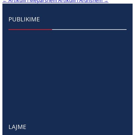
←
Artikulli i Mëparshëm
Artikulli i Ardhshëm
→
PUBLIKIME
LAJME