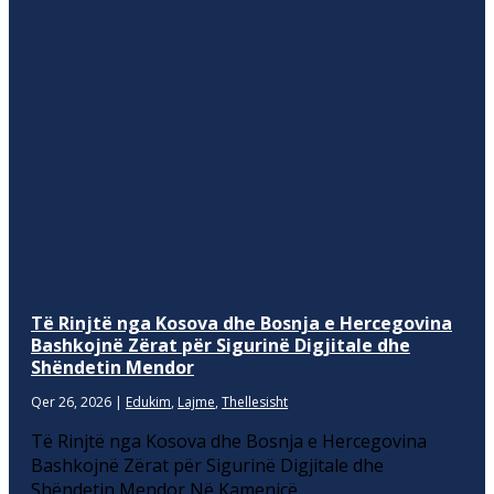
Të Rinjtë nga Kosova dhe Bosnja e Hercegovina
Bashkojnë Zërat për Sigurinë Digjitale dhe
Shëndetin Mendor
Qer 26, 2026
|
Edukim
,
Lajme
,
Thellesisht
Të Rinjtë nga Kosova dhe Bosnja e Hercegovina
Bashkojnë Zërat për Sigurinë Digjitale dhe
Shëndetin Mendor Në Kamenicë,...