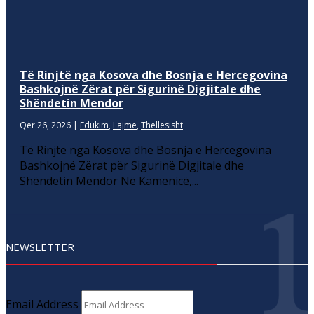
Të Rinjtë nga Kosova dhe Bosnja e Hercegovina
Bashkojnë Zërat për Sigurinë Digjitale dhe
Shëndetin Mendor
Qer 26, 2026
|
Edukim
,
Lajme
,
Thellesisht
Të Rinjtë nga Kosova dhe Bosnja e Hercegovina
Bashkojnë Zërat për Sigurinë Digjitale dhe
Shëndetin Mendor Në Kamenicë,...
NEWSLETTER
Email Address