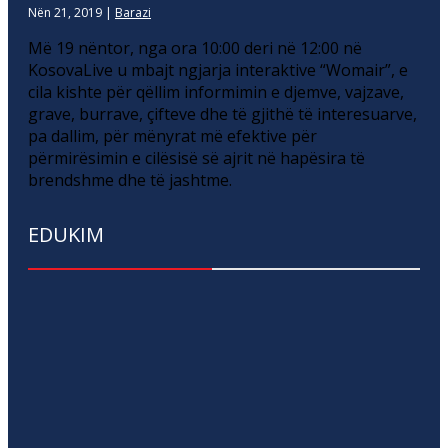
Nën 21, 2019
|
Barazi
Më 19 nëntor, nga ora 10:00 deri në 12:00 në
KosovaLive u mbajt ngjarja interaktive “Womair”, e
cila kishte për qëllim informimin e djemve, vajzave,
grave, burrave, çifteve dhe të gjithë të interesuarve,
pa dallim, për mënyrat më efektive për
përmirësimin e cilësisë së ajrit në hapësira të
brendshme dhe të jashtme.
EDUKIM