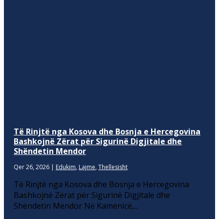
Të Rinjtë nga Kosova dhe Bosnja e Hercegovina
Bashkojnë Zërat për Sigurinë Digjitale dhe
Shëndetin Mendor
Qer 26, 2026
|
Edukim
,
Lajme
,
Thellesisht
Të Rinjtë nga Kosova dhe Bosnja e Hercegovina
Bashkojnë Zërat për Sigurinë Digjitale dhe
Shëndetin Mendor Në Kamenicë,...