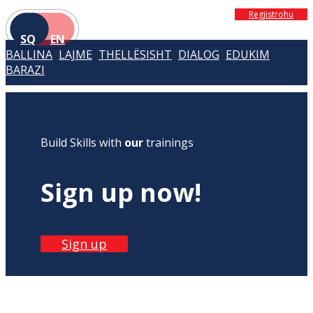
Regjistrohu
SQ
EN
BALLINA
LAJME
THELLËSISHT
DIALOG
EDUKIM
BARAZI
Build Skills with
our
trainings
Sign up now!
Sign up