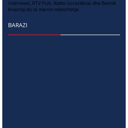
Internews, RTV Puls, Radio Gorazdevac dhe Besnik
Krasniqi do të marrin mbështetje.
BARAZI