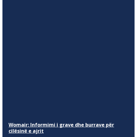
Womair: Informimi i grave dhe burrave për
cilësinë e ajrit