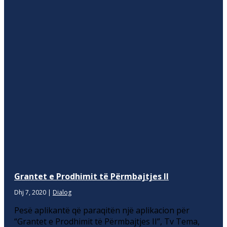
Grantet e Prodhimit të Përmbajtjes II
Dhj 7, 2020
|
Dialog
Pesë aplikantë që paraqitën një aplikacion për
“Grantet e Prodhimit të Përmbajtjes II”, Tv Tema,