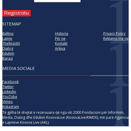
Regjistrohu
SITEMAP
Ballina
Historia
Privacy Policy
Lajme
Për ne
Reklamo me ne
Thellësisht
Kontakt
Dialog
Arkiva
Edukim
Barazi
MEDIA SOCIALE
Facebook
Twitter
Linkedin
YouTube
Vimeo
Instagram
Të gjitha të drejtat e rezervuara që nga viti 2000 Fondacioni për Informim,
Media, Dialog dhe Edukim KosovaLive (KosovaLive/KIMDE), më parë Agjencia
e Lajmeve Kosova Live (AKL).