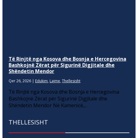
Të Rinjtë nga Kosova dhe Bosnja e Hercegovina
Bashkojnë Zërat për Sigurinë Digjitale dhe
Shëndetin Mendor
Qer 26, 2026
|
Edukim
,
Lajme
,
Thellesisht
Të Rinjtë nga Kosova dhe Bosnja e Hercegovina
Bashkojnë Zërat për Sigurinë Digjitale dhe
Shëndetin Mendor Në Kamenicë,...
THELLESISHT