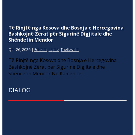
Të Rinjtë nga Kosova dhe Bosnja e Hercegovina
Bashkojnë Zërat për Sigurinë Digjitale dhe
Shëndetin Mendor
Qer 26, 2026
|
Edukim
,
Lajme
,
Thellesisht
Të Rinjtë nga Kosova dhe Bosnja e Hercegovina
Bashkojnë Zërat për Sigurinë Digjitale dhe
Shëndetin Mendor Në Kamenicë,...
DIALOG