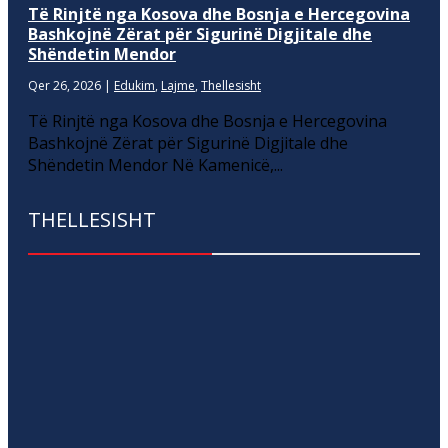
Të Rinjtë nga Kosova dhe Bosnja e Hercegovina
Bashkojnë Zërat për Sigurinë Digjitale dhe
Shëndetin Mendor
Qer 26, 2026
|
Edukim
,
Lajme
,
Thellesisht
Të Rinjtë nga Kosova dhe Bosnja e Hercegovina
Bashkojnë Zërat për Sigurinë Digjitale dhe
Shëndetin Mendor Në Kamenicë,...
THELLESISHT