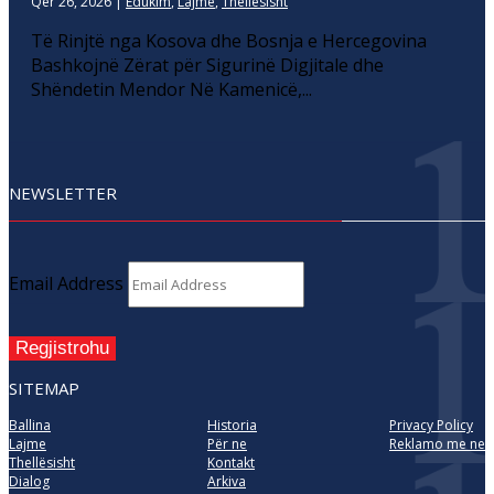
Qer 26, 2026
|
Edukim
,
Lajme
,
Thellesisht
Të Rinjtë nga Kosova dhe Bosnja e Hercegovina
Bashkojnë Zërat për Sigurinë Digjitale dhe
Shëndetin Mendor Në Kamenicë,...
NEWSLETTER
Email Address
Regjistrohu
SITEMAP
Ballina
Historia
Privacy Policy
Lajme
Për ne
Reklamo me ne
Thellësisht
Kontakt
Dialog
Arkiva