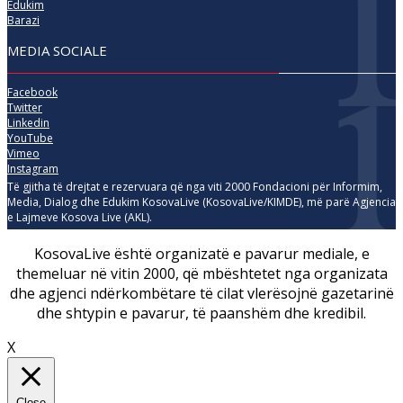
Edukim
Barazi
MEDIA SOCIALE
Facebook
Twitter
Linkedin
YouTube
Vimeo
Instagram
Të gjitha të drejtat e rezervuara që nga viti 2000 Fondacioni për Informim,
Media, Dialog dhe Edukim KosovaLive (KosovaLive/KIMDE), më parë Agjencia
e Lajmeve Kosova Live (AKL).
KosovaLive është organizatë e pavarur mediale, e
themeluar në vitin 2000, që mbështetet nga organizata
dhe agjenci ndërkombëtare të cilat vlerësojnë gazetarinë
dhe shtypin e pavarur, të paanshëm dhe kredibil.
X
Close