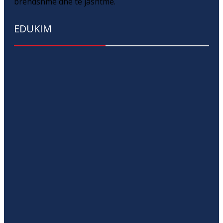
brendshme dhe të jashtme.
EDUKIM