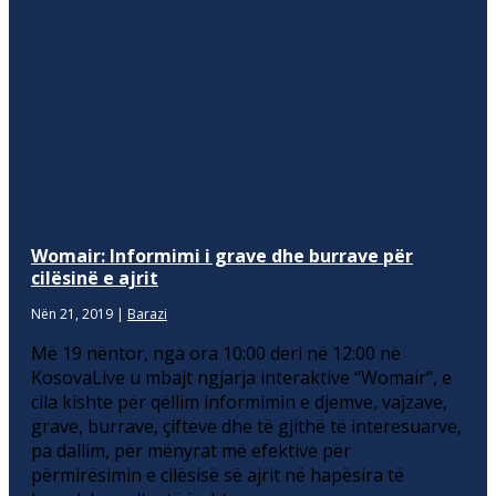
Womair: Informimi i grave dhe burrave për
cilësinë e ajrit
Nën 21, 2019
|
Barazi
Më 19 nëntor, nga ora 10:00 deri në 12:00 në
KosovaLive u mbajt ngjarja interaktive “Womair”, e
cila kishte për qëllim informimin e djemve, vajzave,
grave, burrave, çifteve dhe të gjithë të interesuarve,
pa dallim, për mënyrat më efektive për
përmirësimin e cilësisë së ajrit në hapësira të