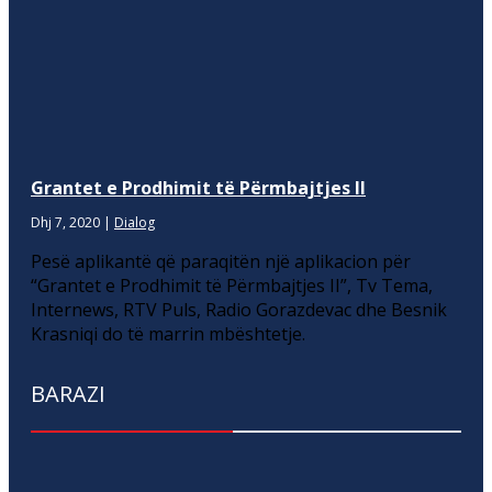
Grantet e Prodhimit të Përmbajtjes II
Dhj 7, 2020
|
Dialog
Pesë aplikantë që paraqitën një aplikacion për
“Grantet e Prodhimit të Përmbajtjes II”, Tv Tema,
Internews, RTV Puls, Radio Gorazdevac dhe Besnik
Krasniqi do të marrin mbështetje.
BARAZI