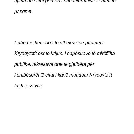
gjitha objektet përreth kanë alternativë të afërt të
parkimit.
Edhe një herë dua të ritheksoj se prioritet i
Kryeqytetit është krijimi i hapësirave të mirëfillta
publike, rekreative dhe të gjelbëra për
këmbësorët të cilat i kanë munguar Kryeqytetit
tash e sa vite.