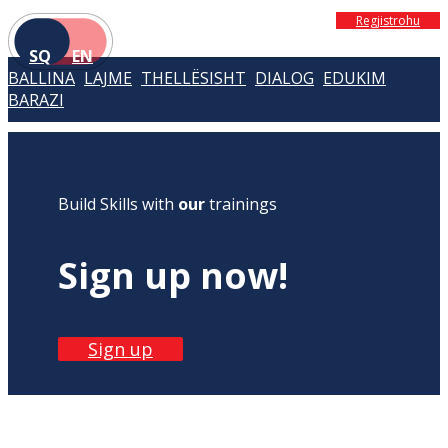
Regjistrohu
SQ
EN
BALLINA
LAJME
THELLËSISHT
DIALOG
EDUKIM
BARAZI
Build Skills with
our
trainings
Sign up now!
Sign up