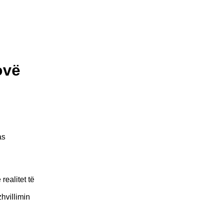
ovë
as
realitet të
hvillimin