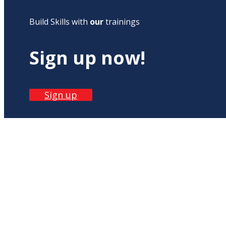
Build Skills with
our
trainings
Sign up now!
Sign up