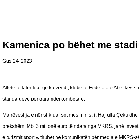
Kamenica po bëhet me stadiu
Gus 24, 2023
Atletët e talentuar që ka vendi, klubet e Federata e Atletikës 
standardeve për gara ndërkombëtare.
Marrëveshja e nënshkruar sot mes ministrit Hajrulla Çeku dhe kr
prekshëm. Mbi 3 milionë euro të ndara nga MKRS, janë investim
e turizmit sportiv, thuhet në komunikatën për media e MKRS-s