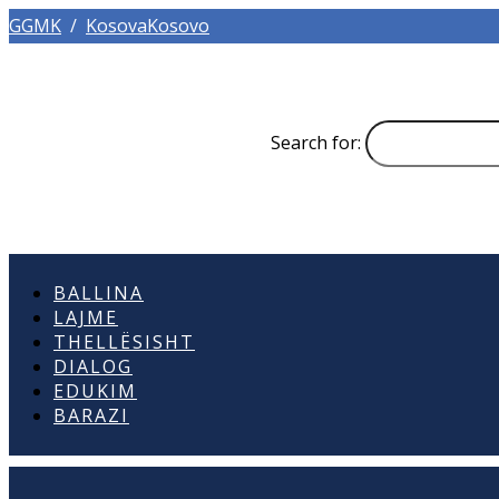
GGMK
/
KosovaKosovo
Search for:
BALLINA
LAJME
THELLËSISHT
DIALOG
EDUKIM
BARAZI