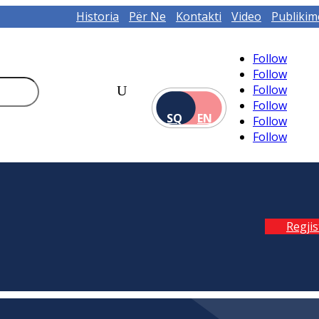
Historia
Për Ne
Kontakti
Video
Publikim
Follow
Follow
Follow
Follow
SQ
EN
Follow
Follow
Regji