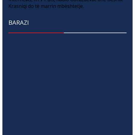
Krasniqi do të marrin mbështetje.
BARAZI