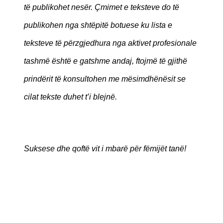
të publikohet nesër. Çmimet e teksteve do të
publikohen nga shtëpitë botuese ku lista e
teksteve të përzgjedhura nga aktivet profesionale
tashmë është e gatshme andaj, ftojmë të gjithë
prindërit të konsultohen me mësimdhënësit se
cilat tekste duhet t’i blejnë.
Suksese dhe qoftë vit i mbarë për fëmijët tanë!