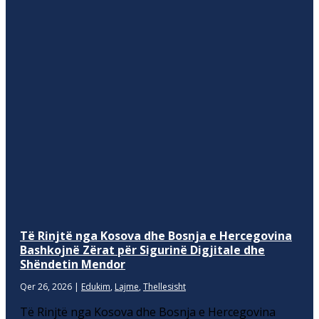
Të Rinjtë nga Kosova dhe Bosnja e Hercegovina
Bashkojnë Zërat për Sigurinë Digjitale dhe
Shëndetin Mendor
Qer 26, 2026
|
Edukim
,
Lajme
,
Thellesisht
Të Rinjtë nga Kosova dhe Bosnja e Hercegovina