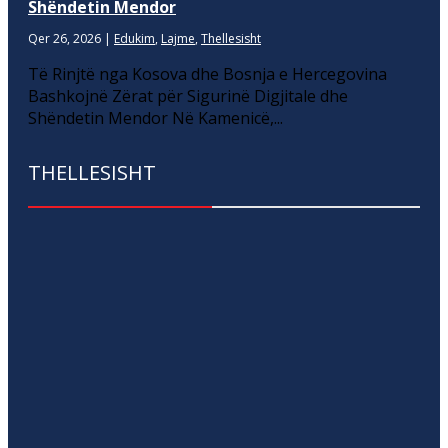
Shëndetin Mendor
Qer 26, 2026
|
Edukim
,
Lajme
,
Thellesisht
Të Rinjtë nga Kosova dhe Bosnja e Hercegovina
Bashkojnë Zërat për Sigurinë Digjitale dhe
Shëndetin Mendor Në Kamenicë,...
THELLESISHT