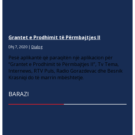
Grantet e Prodhimit të Përmbajtjes II
Dhj 7, 2020
|
Dialog
Pesë aplikantë që paraqitën një aplikacion për
“Grantet e Prodhimit të Përmbajtjes II”, Tv Tema,
Internews, RTV Puls, Radio Gorazdevac dhe Besnik
Krasniqi do të marrin mbështetje.
BARAZI