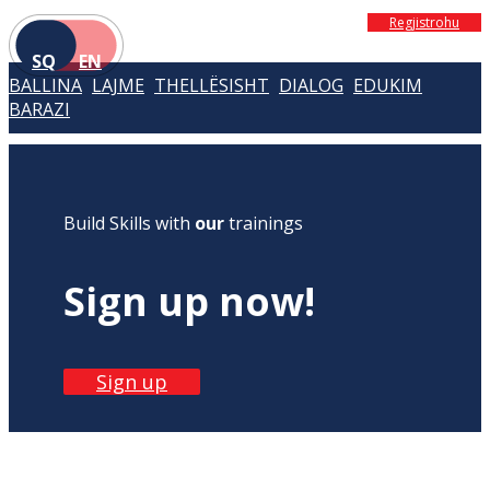
Regjistrohu
SQ
EN
BALLINA
LAJME
THELLËSISHT
DIALOG
EDUKIM
BARAZI
Build Skills with
our
trainings
Sign up now!
Sign up