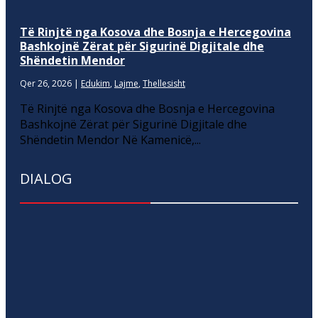
Të Rinjtë nga Kosova dhe Bosnja e Hercegovina
Bashkojnë Zërat për Sigurinë Digjitale dhe
Shëndetin Mendor
Qer 26, 2026
|
Edukim
,
Lajme
,
Thellesisht
Të Rinjtë nga Kosova dhe Bosnja e Hercegovina
Bashkojnë Zërat për Sigurinë Digjitale dhe
Shëndetin Mendor Në Kamenicë,...
DIALOG