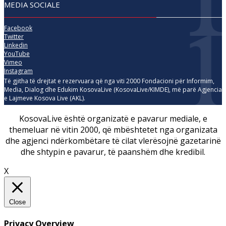
MEDIA SOCIALE
Facebook
Twitter
Linkedin
YouTube
Vimeo
Instagram
Të gjitha të drejtat e rezervuara që nga viti 2000 Fondacioni për Informim,
Media, Dialog dhe Edukim KosovaLive (KosovaLive/KIMDE), më parë Agjencia
e Lajmeve Kosova Live (AKL).
KosovaLive është organizatë e pavarur mediale, e
themeluar në vitin 2000, që mbështetet nga organizata
dhe agjenci ndërkombëtare të cilat vlerësojnë gazetarinë
dhe shtypin e pavarur, të paanshëm dhe kredibil.
X
Close
Privacy Overview