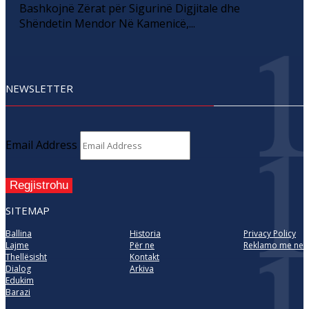
Bashkojnë Zërat për Sigurinë Digjitale dhe
Shëndetin Mendor Në Kamenicë,...
NEWSLETTER
Email Address
Regjistrohu
SITEMAP
Ballina
Historia
Privacy Policy
Lajme
Për ne
Reklamo me ne
Thellësisht
Kontakt
Dialog
Arkiva
Edukim
Barazi