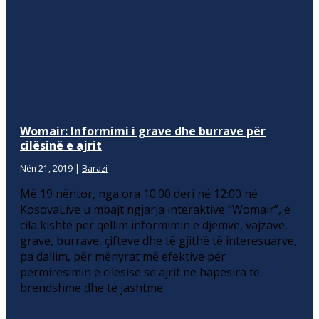
Womair: Informimi i grave dhe burrave për
cilësinë e ajrit
Nën 21, 2019
|
Barazi
Më 19 nëntor, nga ora 10:00 deri në 12:00 në
KosovaLive u mbajt ngjarja interaktive “Womair”, e
cila kishte për qëllim informimin e djemve, vajzave,
grave, burrave, çifteve dhe të gjithë të interesuarve,
pa dallim, për mënyrat më efektive për
përmirësimin e cilësisë së ajrit në hapësira të
brendshme dhe të jashtme.