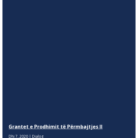
Grantet e Prodhimit të Përmbajtjes II
Dhj 7, 2020
|
Dialog