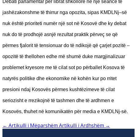
Debati parlamentar për librat shkollorë në një seancë të
jashëzakonshme të thirrur nga opozita, sipas KMDLNj–së
nuk është prioriteti numër një sot në Kosovë dhe ky debat
nuk do të prodhojë asnjë rezultat praktik përveç se që
përmes fjalorit të tensionuar do të ndikojë që çarjet pozitë –
opozitë të thellohen edhe më shumë duke margjinalizuar
problemet kryesore me të cilat sot po përballet Kosova të
natyrës politike dhe ekonomike në kohën kur po rritet
presioni ndaj Kosovës përmes kushtëzimeve të cilat
seriozisht e rrezikojnë të tashmen dhe të ardhmen e
Kosovës, thuhet në komunikatën për media e KMDLNj-së.
←
Artikulli i Mëparshëm
Artikulli i Ardhshëm
→