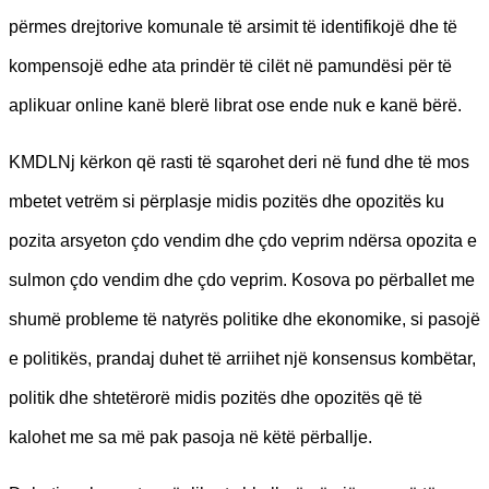
përmes drejtorive komunale të arsimit të identifikojë dhe të
kompensojë edhe ata prindër të cilët në pamundësi për të
aplikuar online kanë blerë librat ose ende nuk e kanë bërë.
KMDLNj kërkon që rasti të sqarohet deri në fund dhe të mos
mbetet vetrëm si përplasje midis pozitës dhe opozitës ku
pozita arsyeton çdo vendim dhe çdo veprim ndërsa opozita e
sulmon çdo vendim dhe çdo veprim. Kosova po përballet me
shumë probleme të natyrës politike dhe ekonomike, si pasojë
e politikës, prandaj duhet të arriihet një konsensus kombëtar,
politik dhe shtetërorë midis pozitës dhe opozitës që të
kalohet me sa më pak pasoja në këtë përballje.