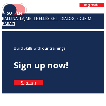
Regjistrohu
SQ
EN
BALLINA
LAJME
THELLËSISHT
DIALOG
EDUKIM
BARAZI
Build Skills with
our
trainings
Sign up now!
Sign up