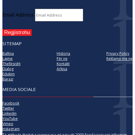
Email Address
Regjistrohu
SITEMAP
Ballina
Historia
Privacy Policy
Lajme
Për ne
Reklamo me ne
Thellësisht
Kontakt
Dialog
Arkiva
Edukim
Barazi
MEDIA SOCIALE
Facebook
Twitter
Linkedin
YouTube
Vimeo
Instagram
Të gjitha të drejtat e rezervuara që nga viti 2000 Fondacioni për Informim,