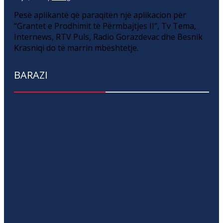
Pesë aplikantë që paraqitën një aplikacion për
“Grantet e Prodhimit të Përmbajtjes II”, Tv Tema,
Internews, RTV Puls, Radio Gorazdevac dhe Besnik
Krasniqi do të marrin mbështetje.
BARAZI