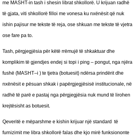
me MASHT-in tash i shesin librat shkollorë. U krijuan radhë
të gjata, viti shkollorë filloi me vonesa ku nxënësit që nuk
ishin pajisur me tekste të reja, ose shkuan me tekste të vjetra
ose fare pa to.
Tash, përgjegjësia për këtë rrëmujë të shkaktuar dhe
komplikim të gjendjes endej si topi i ping – pongut, nga njëra
fushë (MASHT–i ) te tjetra (botuesit) ndërsa prindërit dhe
nxënësit e pësuan shkak i papërgjegjësisë institucionale, në
radhë të parë e pastaj nga përgjegjësia nuk mund të lirohen
krejtësisht as botuesit.
Qeveritë e mëparshme e kishin krijuar një standard të
furnizimit me libra shkollorë falas dhe kjo mirë funksiononte