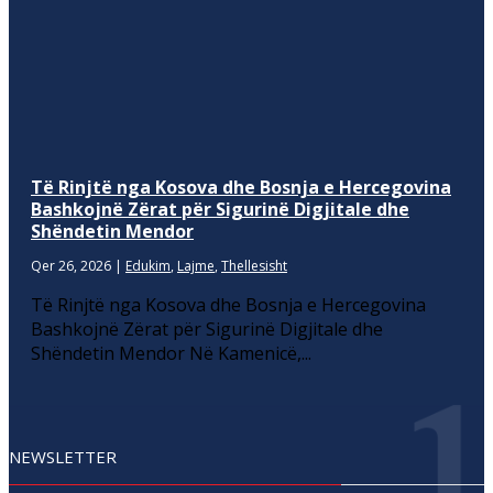
Të Rinjtë nga Kosova dhe Bosnja e Hercegovina
Bashkojnë Zërat për Sigurinë Digjitale dhe
Shëndetin Mendor
Qer 26, 2026
|
Edukim
,
Lajme
,
Thellesisht
Të Rinjtë nga Kosova dhe Bosnja e Hercegovina
Bashkojnë Zërat për Sigurinë Digjitale dhe
Shëndetin Mendor Në Kamenicë,...
NEWSLETTER