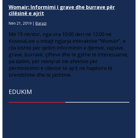
Womair: Informimi i grave dhe burrave për
cilësinë e ajrit
Nën 21, 2019
|
Barazi
Më 19 nëntor, nga ora 10:00 deri në 12:00 në
KosovaLive u mbajt ngjarja interaktive “Womair”, e
cila kishte për qëllim informimin e djemve, vajzave,
grave, burrave, çifteve dhe të gjithë të interesuarve,
pa dallim, për mënyrat më efektive për
përmirësimin e cilësisë së ajrit në hapësira të
brendshme dhe të jashtme.
EDUKIM