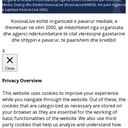
Media, Dialog dhe Edukim KosovaLive (KosovaLive/KIMDE), më parë Agjencia
e Lajmeve Kosova Live (AKL).
KosovaLive është organizatë e pavarur mediale, e
themeluar në vitin 2000, që mbështetet nga organizata
dhe agjenci ndërkombëtare të cilat vlerësojnë gazetarinë
dhe shtypin e pavarur, të paanshëm dhe kredibil.
X
Close
Privacy Overview
This website uses cookies to improve your experience
while you navigate through the website. Out of these, the
cookies that are categorized as necessary are stored on
your browser as they are essential for the working of
basic functionalities of the website. We also use third-
party cookies that help us analyze and understand how