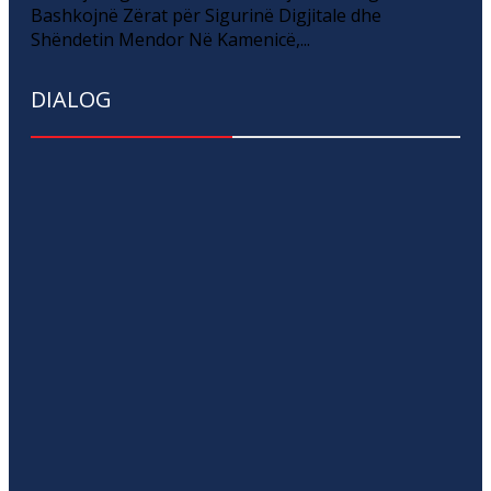
Bashkojnë Zërat për Sigurinë Digjitale dhe
Shëndetin Mendor Në Kamenicë,...
DIALOG