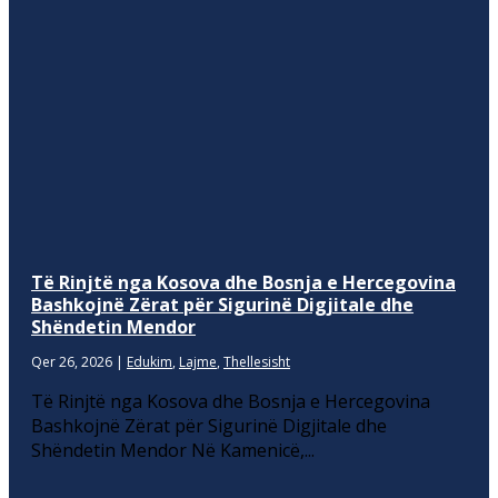
Të Rinjtë nga Kosova dhe Bosnja e Hercegovina
Bashkojnë Zërat për Sigurinë Digjitale dhe
Shëndetin Mendor
Qer 26, 2026
|
Edukim
,
Lajme
,
Thellesisht
Të Rinjtë nga Kosova dhe Bosnja e Hercegovina
Bashkojnë Zërat për Sigurinë Digjitale dhe
Shëndetin Mendor Në Kamenicë,...