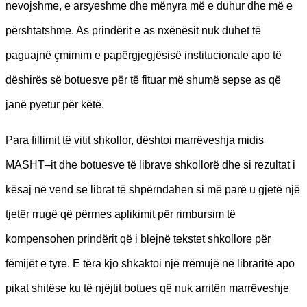
nevojshme, e arsyeshme dhe mënyra më e duhur dhe më e
përshtatshme. As prindërit e as nxënësit nuk duhet të
paguajnë çmimim e papërgjegjësisë institucionale apo të
dëshirës së botuesve për të fituar më shumë sepse as që
janë pyetur për këtë.
Para fillimit të vitit shkollor, dështoi marrëveshja midis
MASHT–it dhe botuesve të librave shkollorë dhe si rezultat i
kësaj në vend se librat të shpërndahen si më parë u gjetë një
tjetër rrugë që përmes aplikimit për rimbursim të
kompensohen prindërit që i blejnë tekstet shkollore për
fëmijët e tyre. E tëra kjo shkaktoi një rrëmujë në libraritë apo
pikat shitëse ku të njëjtit botues që nuk arritën marrëveshje