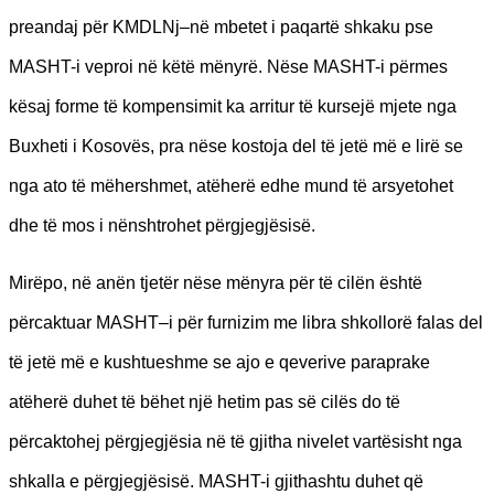
preandaj për KMDLNj–në mbetet i paqartë shkaku pse
MASHT-i veproi në këtë mënyrë. Nëse MASHT-i përmes
kësaj forme të kompensimit ka arritur të kursejë mjete nga
Buxheti i Kosovës, pra nëse kostoja del të jetë më e lirë se
nga ato të mëhershmet, atëherë edhe mund të arsyetohet
dhe të mos i nënshtrohet përgjegjësisë.
Mirëpo, në anën tjetër nëse mënyra për të cilën është
përcaktuar MASHT–i për furnizim me libra shkollorë falas del
të jetë më e kushtueshme se ajo e qeverive paraprake
atëherë duhet të bëhet një hetim pas së cilës do të
përcaktohej përgjegjësia në të gjitha nivelet vartësisht nga
shkalla e përgjegjësisë. MASHT-i gjithashtu duhet që