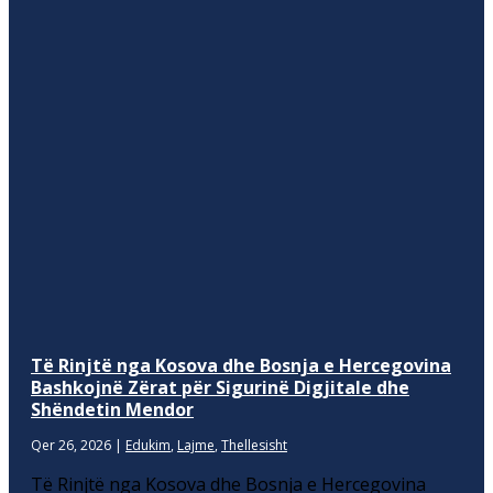
Të Rinjtë nga Kosova dhe Bosnja e Hercegovina
Bashkojnë Zërat për Sigurinë Digjitale dhe
Shëndetin Mendor
Qer 26, 2026
|
Edukim
,
Lajme
,
Thellesisht
Të Rinjtë nga Kosova dhe Bosnja e Hercegovina