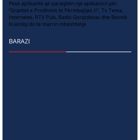
Pesë aplikantë që paraqitën një aplikacion për
“Grantet e Prodhimit të Përmbajtjes II”, Tv Tema,
Internews, RTV Puls, Radio Gorazdevac dhe Besnik
Krasniqi do të marrin mbështetje.
BARAZI