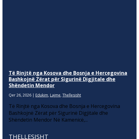
Të Rinjtë nga Kosova dhe Bosnja e Hercegovina
Bashkojnë Zërat për Sigurinë Digjitale dhe
Shëndetin Mendor
Qer 26, 2026
|
Edukim
,
Lajme
,
Thellesisht
Të Rinjtë nga Kosova dhe Bosnja e Hercegovina
Bashkojnë Zërat për Sigurinë Digjitale dhe
Shëndetin Mendor Në Kamenicë,...
THELLESISHT