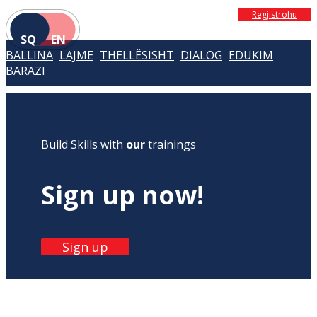
Regjistrohu
SQ
EN
BALLINA
LAJME
THELLËSISHT
DIALOG
EDUKIM
BARAZI
Build Skills with
our
trainings
Sign up now!
Sign up