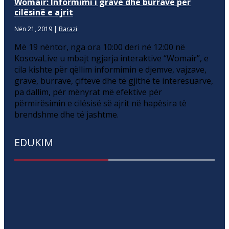
Womair: Informimi i grave dhe burrave për
cilësinë e ajrit
Nën 21, 2019
|
Barazi
Më 19 nëntor, nga ora 10:00 deri në 12:00 në
KosovaLive u mbajt ngjarja interaktive “Womair”, e
cila kishte për qëllim informimin e djemve, vajzave,
grave, burrave, çifteve dhe të gjithë të interesuarve,
pa dallim, për mënyrat më efektive për
përmirësimin e cilësisë së ajrit në hapësira të
brendshme dhe të jashtme.
EDUKIM