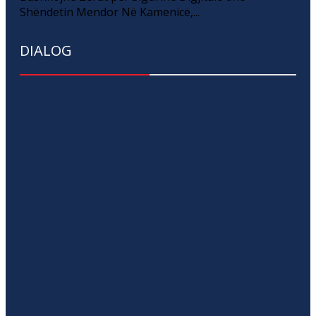
Shëndetin Mendor Në Kamenicë,...
DIALOG