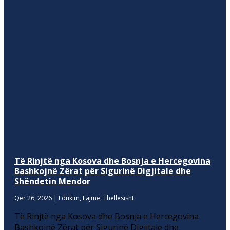
Të Rinjtë nga Kosova dhe Bosnja e Hercegovina
Bashkojnë Zërat për Sigurinë Digjitale dhe
Shëndetin Mendor
Qer 26, 2026
|
Edukim
,
Lajme
,
Thellesisht
Të Rinjtë nga Kosova dhe Bosnja e Hercegovina
Bashkojnë Zërat për Sigurinë Digjitale dhe