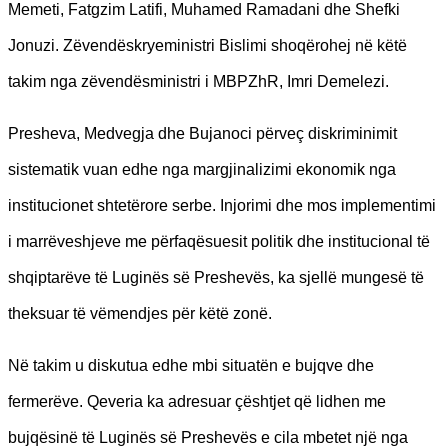
Memeti, Fatgzim Latifi, Muhamed Ramadani dhe Shefki
Jonuzi. Zëvendëskryeministri Bislimi shoqërohej në këtë
takim nga zëvendësministri i MBPZhR, Imri Demelezi.
Presheva, Medvegja dhe Bujanoci përveç diskriminimit
sistematik vuan edhe nga margjinalizimi ekonomik nga
institucionet shtetërore serbe. Injorimi dhe mos implementimi
i marrëveshjeve me përfaqësuesit politik dhe institucional të
shqiptarëve të Luginës së Preshevës, ka sjellë mungesë të
theksuar të vëmendjes për këtë zonë.
Në takim u diskutua edhe mbi situatën e bujqve dhe
fermerëve. Qeveria ka adresuar çështjet që lidhen me
bujqësinë të Luginës së Preshevës e cila mbetet një nga