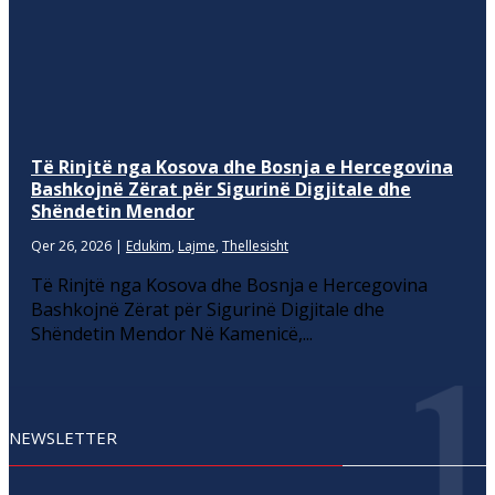
Të Rinjtë nga Kosova dhe Bosnja e Hercegovina
Bashkojnë Zërat për Sigurinë Digjitale dhe
Shëndetin Mendor
Qer 26, 2026
|
Edukim
,
Lajme
,
Thellesisht
Të Rinjtë nga Kosova dhe Bosnja e Hercegovina
Bashkojnë Zërat për Sigurinë Digjitale dhe
Shëndetin Mendor Në Kamenicë,...
NEWSLETTER