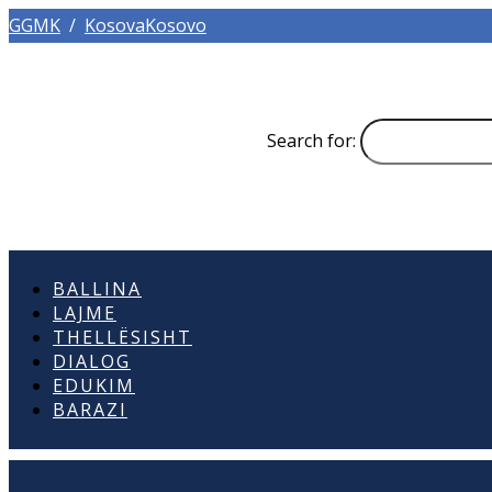
GGMK
/
KosovaKosovo
Search for:
BALLINA
LAJME
THELLËSISHT
DIALOG
EDUKIM
BARAZI