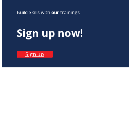
Build Skills with
our
trainings
Sign up now!
Sign up