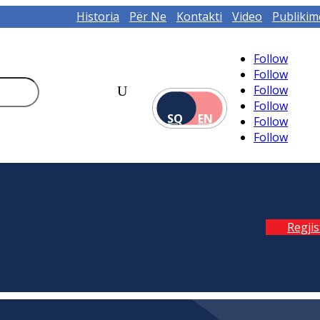
Historia
Për Ne
Kontakti
Video
Publikim
Follow
Follow
Follow
Follow
SQ
EN
Follow
Follow
Regji