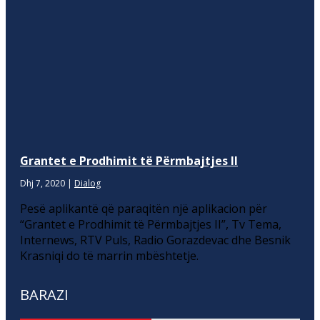
Grantet e Prodhimit të Përmbajtjes II
Dhj 7, 2020
|
Dialog
Pesë aplikantë që paraqitën një aplikacion për
“Grantet e Prodhimit të Përmbajtjes II”, Tv Tema,
Internews, RTV Puls, Radio Gorazdevac dhe Besnik
Krasniqi do të marrin mbështetje.
BARAZI