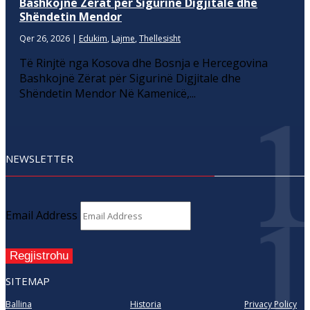
Bashkojnë Zërat për Sigurinë Digjitale dhe
Shëndetin Mendor
Qer 26, 2026
|
Edukim
,
Lajme
,
Thellesisht
Të Rinjtë nga Kosova dhe Bosnja e Hercegovina
Bashkojnë Zërat për Sigurinë Digjitale dhe
Shëndetin Mendor Në Kamenicë,...
NEWSLETTER
Email Address
Regjistrohu
SITEMAP
Ballina
Historia
Privacy Policy