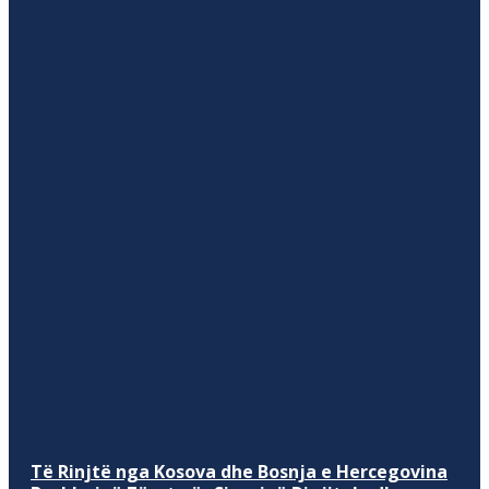
Të Rinjtë nga Kosova dhe Bosnja e Hercegovina