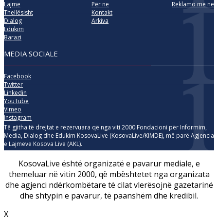
Lajme
Për ne
Reklamo me ne
Thellësisht
Kontakt
Dialog
Arkiva
Edukim
Barazi
MEDIA SOCIALE
Facebook
Twitter
Linkedin
YouTube
Vimeo
Instagram
Të gjitha të drejtat e rezervuara që nga viti 2000 Fondacioni për Informim,
Media, Dialog dhe Edukim KosovaLive (KosovaLive/KIMDE), më parë Agjencia
e Lajmeve Kosova Live (AKL).
KosovaLive është organizatë e pavarur mediale, e
themeluar në vitin 2000, që mbështetet nga organizata
dhe agjenci ndërkombëtare të cilat vlerësojnë gazetarinë
dhe shtypin e pavarur, të paanshëm dhe kredibil.
X