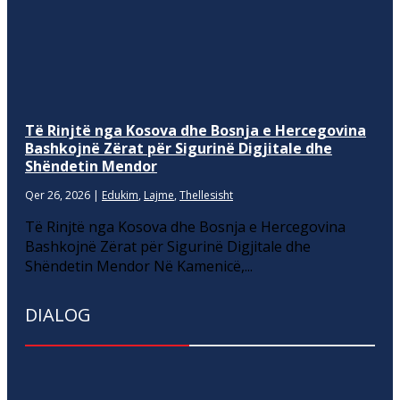
Të Rinjtë nga Kosova dhe Bosnja e Hercegovina
Bashkojnë Zërat për Sigurinë Digjitale dhe
Shëndetin Mendor
Qer 26, 2026
|
Edukim
,
Lajme
,
Thellesisht
Të Rinjtë nga Kosova dhe Bosnja e Hercegovina
Bashkojnë Zërat për Sigurinë Digjitale dhe
Shëndetin Mendor Në Kamenicë,...
DIALOG