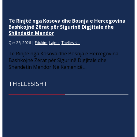
Të Rinjtë nga Kosova dhe Bosnja e Hercegovina
Bashkojnë Zërat për Sigurinë Digjitale dhe
Shëndetin Mendor
Qer 26, 2026
|
Edukim
,
Lajme
,
Thellesisht
Të Rinjtë nga Kosova dhe Bosnja e Hercegovina
Bashkojnë Zërat për Sigurinë Digjitale dhe
Shëndetin Mendor Në Kamenicë,...
THELLESISHT