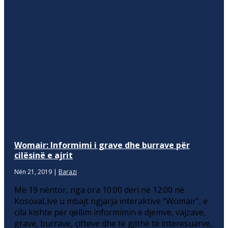
Womair: Informimi i grave dhe burrave për
cilësinë e ajrit
Nën 21, 2019
|
Barazi
Më 19 nëntor, nga ora 10:00 deri në 12:00 në
KosovaLive u mbajt ngjarja interaktive “Womair”, e
cila kishte për qëllim informimin e djemve, vajzave,
grave, burrave, çifteve dhe të gjithë të interesuarve,