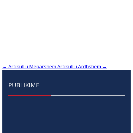
←
Artikulli i Mëparshëm
Artikulli i Ardhshëm
→
PUBLIKIME