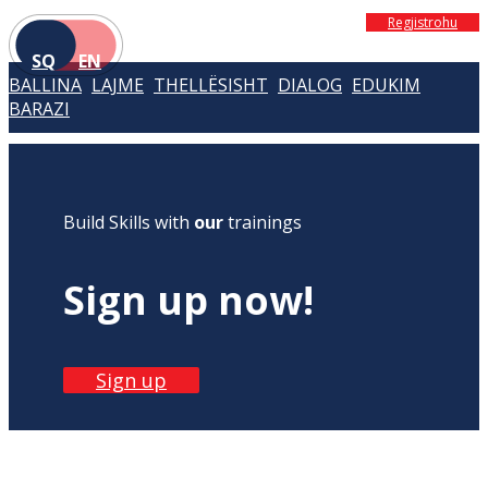
Regjistrohu
SQ
EN
BALLINA
LAJME
THELLËSISHT
DIALOG
EDUKIM
BARAZI
Build Skills with
our
trainings
Sign up now!
Sign up