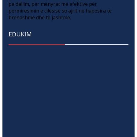
pa dallim, për mënyrat më efektive për
përmirësimin e cilësisë së ajrit në hapësira të
brendshme dhe të jashtme.
EDUKIM