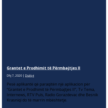
Grantet e Prodhimit të Përmbajtjes II
Dhj 7, 2020
|
Dialog
Pesë aplikantë që paraqitën një aplikacion për
“Grantet e Prodhimit të Përmbajtjes II”, Tv Tema,
Internews, RTV Puls, Radio Gorazdevac dhe Besnik
Krasniqi do të marrin mbështetje.