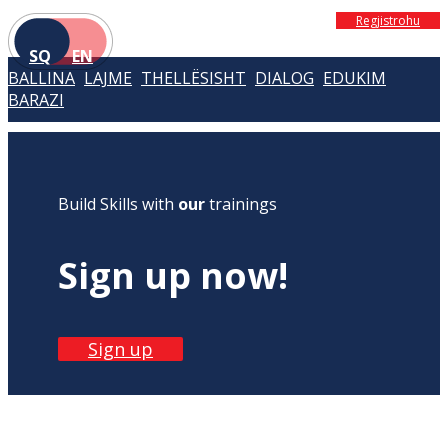
Regjistrohu
SQ
EN
BALLINA
LAJME
THELLËSISHT
DIALOG
EDUKIM
BARAZI
Build Skills with
our
trainings
Sign up now!
Sign up