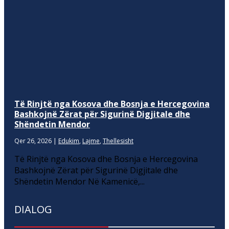
Të Rinjtë nga Kosova dhe Bosnja e Hercegovina
Bashkojnë Zërat për Sigurinë Digjitale dhe
Shëndetin Mendor
Qer 26, 2026
|
Edukim
,
Lajme
,
Thellesisht
Të Rinjtë nga Kosova dhe Bosnja e Hercegovina
Bashkojnë Zërat për Sigurinë Digjitale dhe
Shëndetin Mendor Në Kamenicë,...
DIALOG