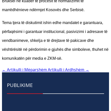
Bruksel në kuadër të procesit të normalizimit të
marrëdhënieve ndërmjet Kosovës dhe Serbisë.
Tema tjera të diskutimit ishin edhe mandatet e garantuara,
përfaqësimi i garantuar institucional, pasivizimi i adresave të
vendbanimeve, shkelja e të drejtave të pakicave dhe
vështirësitë në përdorimin e gjuhës dhe simboleve, thuhet në
komunikatën për media e ZKM-së.
←
Artikulli i Mëparshëm
Artikulli i Ardhshëm
→
PUBLIKIME