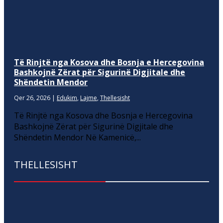
Të Rinjtë nga Kosova dhe Bosnja e Hercegovina
Bashkojnë Zërat për Sigurinë Digjitale dhe
Shëndetin Mendor
Qer 26, 2026
|
Edukim
,
Lajme
,
Thellesisht
Të Rinjtë nga Kosova dhe Bosnja e Hercegovina
Bashkojnë Zërat për Sigurinë Digjitale dhe
Shëndetin Mendor Në Kamenicë,...
THELLESISHT