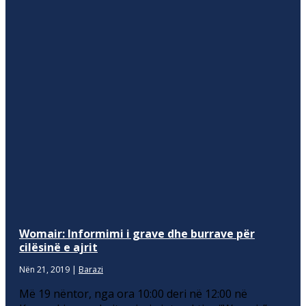
Womair: Informimi i grave dhe burrave për
cilësinë e ajrit
Nën 21, 2019
|
Barazi
Më 19 nëntor, nga ora 10:00 deri në 12:00 në