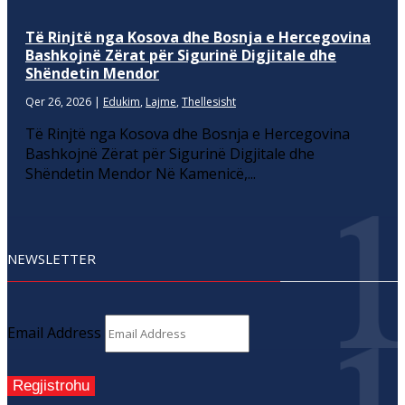
Të Rinjtë nga Kosova dhe Bosnja e Hercegovina
Bashkojnë Zërat për Sigurinë Digjitale dhe
Shëndetin Mendor
Qer 26, 2026
|
Edukim
,
Lajme
,
Thellesisht
Të Rinjtë nga Kosova dhe Bosnja e Hercegovina
Bashkojnë Zërat për Sigurinë Digjitale dhe
Shëndetin Mendor Në Kamenicë,...
NEWSLETTER
Email Address
Regjistrohu