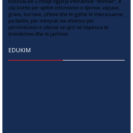
KosovaLive u mbajt ngjarja interaktive “Womair”, e
cila kishte për qëllim informimin e djemve, vajzave,
grave, burrave, çifteve dhe të gjithë të interesuarve,
pa dallim, për mënyrat më efektive për
përmirësimin e cilësisë së ajrit në hapësira të
brendshme dhe të jashtme.
EDUKIM