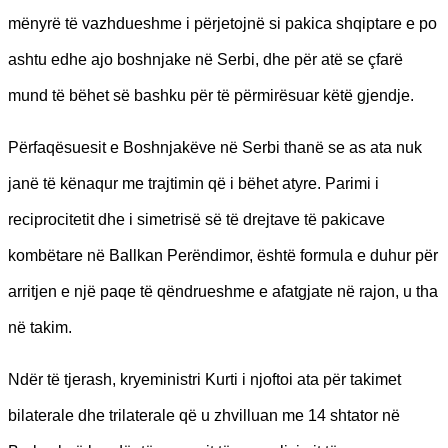
mënyrë të vazhdueshme i përjetojnë si pakica shqiptare e po
ashtu edhe ajo boshnjake në Serbi, dhe për atë se çfarë
mund të bëhet së bashku për të përmirësuar këtë gjendje.
Përfaqësuesit e Boshnjakëve në Serbi thanë se as ata nuk
janë të kënaqur me trajtimin që i bëhet atyre. Parimi i
reciprocitetit dhe i simetrisë së të drejtave të pakicave
kombëtare në Ballkan Perëndimor, është formula e duhur për
arritjen e një paqe të qëndrueshme e afatgjate në rajon, u tha
në takim.
Ndër të tjerash, kryeministri Kurti i njoftoi ata për takimet
bilaterale dhe trilaterale që u zhvilluan me 14 shtator në