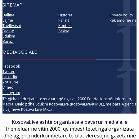
SITEMAP
Ballina
Historia
Privacy Policy
Lajme
Për ne
Reklamo me ne
Thellësisht
Kontakt
Dialog
Arkiva
Edukim
Barazi
MEDIA SOCIALE
Facebook
Twitter
Linkedin
YouTube
Vimeo
Instagram
Të gjitha të drejtat e rezervuara që nga viti 2000 Fondacioni për Informim,
Media, Dialog dhe Edukim KosovaLive (KosovaLive/KIMDE), më parë Agjencia
e Lajmeve Kosova Live (AKL).
KosovaLive është organizatë e pavarur mediale, e
themeluar në vitin 2000, që mbështetet nga organizata
dhe agjenci ndërkombëtare të cilat vlerësojnë gazetarinë