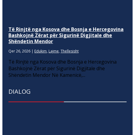
Të Rinjtë nga Kosova dhe Bosnja e Hercegovina
Bashkojnë Zërat për Sigurinë Digjitale dhe
Shëndetin Mendor
Qer 26, 2026
|
Edukim
,
Lajme
,
Thellesisht
Të Rinjtë nga Kosova dhe Bosnja e Hercegovina
Bashkojnë Zërat për Sigurinë Digjitale dhe
Shëndetin Mendor Në Kamenicë,...
DIALOG