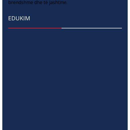
brendshme dhe të jashtme.
EDUKIM