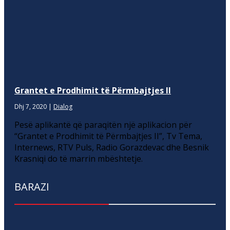
Grantet e Prodhimit të Përmbajtjes II
Dhj 7, 2020
|
Dialog
Pesë aplikantë që paraqitën një aplikacion për
“Grantet e Prodhimit të Përmbajtjes II”, Tv Tema,
Internews, RTV Puls, Radio Gorazdevac dhe Besnik
Krasniqi do të marrin mbështetje.
BARAZI