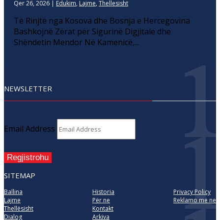
Qer 26, 2026
|
Edukim
,
Lajme
,
Thellesisht
Të Rinjtë nga Kosova dhe Bosnja e Hercegovina
Bashkojnë Zërat për Sigurinë Digjitale dhe
Shëndetin Mendor Në Kamenicë,...
NEWSLETTER
Email Address
Regjistrohu
SITEMAP
Ballina
Historia
Privacy Policy
Lajme
Për ne
Reklamo me ne
Thellësisht
Kontakt
Dialog
Arkiva