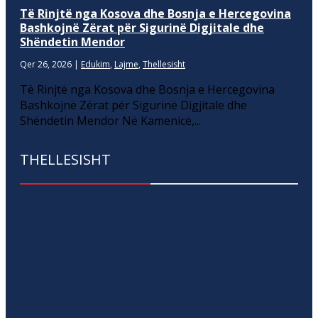
Të Rinjtë nga Kosova dhe Bosnja e Hercegovina
Bashkojnë Zërat për Sigurinë Digjitale dhe
Shëndetin Mendor
Qer 26, 2026
|
Edukim
,
Lajme
,
Thellesisht
Të Rinjtë nga Kosova dhe Bosnja e Hercegovina
Bashkojnë Zërat për Sigurinë Digjitale dhe
Shëndetin Mendor Në Kamenicë,...
THELLESISHT