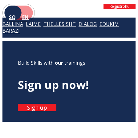
Regjistrohu
SQ
EN
BALLINA
LAJME
THELLËSISHT
DIALOG
EDUKIM
BARAZI
Build Skills with
our
trainings
Sign up now!
Sign up