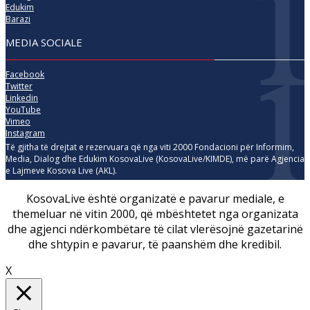
Edukim
Barazi
MEDIA SOCIALE
Facebook
Twitter
Linkedin
YouTube
Vimeo
Instagram
Të gjitha të drejtat e rezervuara që nga viti 2000 Fondacioni për Informim,
Media, Dialog dhe Edukim KosovaLive (KosovaLive/KIMDE), më parë Agjencia
e Lajmeve Kosova Live (AKL).
KosovaLive është organizatë e pavarur mediale, e
themeluar në vitin 2000, që mbështetet nga organizata
dhe agjenci ndërkombëtare të cilat vlerësojnë gazetarinë
dhe shtypin e pavarur, të paanshëm dhe kredibil.
X