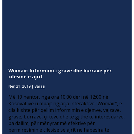
Womair: Informimi i grave dhe burrave për
cilësinë e ajrit
Nën 21, 2019
|
Barazi
Më 19 nëntor, nga ora 10:00 deri në 12:00 në
KosovaLive u mbajt ngjarja interaktive “Womair”, e
cila kishte për qëllim informimin e djemve, vajzave,
grave, burrave, çifteve dhe të gjithë të interesuarve,
pa dallim, për mënyrat më efektive për
përmirësimin e cilësisë së ajrit në hapësira të