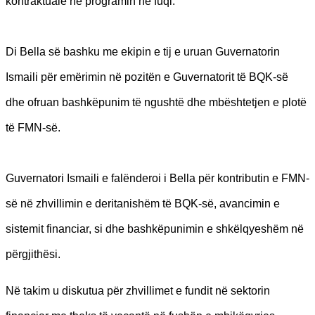
kontraktuale në programin në fuqi.
Di Bella së bashku me ekipin e tij e uruan Guvernatorin
Ismaili për emërimin në pozitën e Guvernatorit të BQK-së
dhe ofruan bashkëpunim të ngushtë dhe mbështetjen e plotë
të FMN-së.
Guvernatori Ismaili e falënderoi i Bella për kontributin e FMN-
së në zhvillimin e deritanishëm të BQK-së, avancimin e
sistemit financiar, si dhe bashkëpunimin e shkëlqyeshëm në
përgjithësi.
Në takim u diskutua për zhvillimet e fundit në sektorin