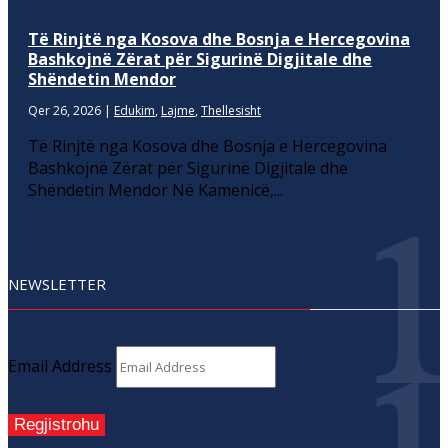
Të Rinjtë nga Kosova dhe Bosnja e Hercegovina
Bashkojnë Zërat për Sigurinë Digjitale dhe
Shëndetin Mendor
Qer 26, 2026
|
Edukim
,
Lajme
,
Thellesisht
Të Rinjtë nga Kosova dhe Bosnja e Hercegovina
Bashkojnë Zërat për Sigurinë Digjitale dhe
Shëndetin Mendor Në Kamenicë,...
NEWSLETTER
Email Address
Regjistrohu