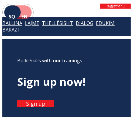
Regjistrohu
SQ
EN
BALLINA
LAJME
THELLËSISHT
DIALOG
EDUKIM
BARAZI
Build Skills with
our
trainings
Sign up now!
Sign up