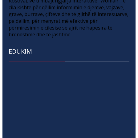
KosovaLive u mbajt ngjarja interaktive “Womair”, e
cila kishte për qëllim informimin e djemve, vajzave,
grave, burrave, çifteve dhe të gjithë të interesuarve,
pa dallim, për mënyrat më efektive për
përmirësimin e cilësisë së ajrit në hapësira të
brendshme dhe të jashtme.
EDUKIM