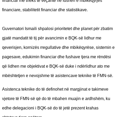
financiar me theks të veçantë në fushën e mbikëqyrjes
financiare, stabilitetit financiar dhe statistikave.
Guvernatori Ismaili shpalosi prioritetet dhe planet për zbatim
gjatë mandatit të tij për avancimin e BQK-së lidhur me
qeverisjen, kornizës rregullative dhe mbikëqyrëse, sistemin e
pagesave, edukimin financiar dhe fushave tjera me rëndësi
që lidhen me objektivat e BQK-së duke i ndërlidhur ato me
mbështetjen e nevojshme të asistencave teknike të FMN-së.
Asistenca teknike do të definohet në margjinat e takimeve
vjetore të FMN-së që do të mbahen muajin e ardhshëm, ku
edhe delegacioni i BQK-së do të jetë prezent krahas