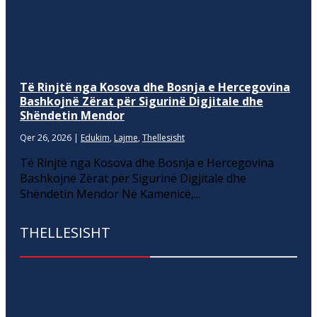
Të Rinjtë nga Kosova dhe Bosnja e Hercegovina
Bashkojnë Zërat për Sigurinë Digjitale dhe
Shëndetin Mendor
Qer 26, 2026
|
Edukim
,
Lajme
,
Thellesisht
Të Rinjtë nga Kosova dhe Bosnja e Hercegovina
Bashkojnë Zërat për Sigurinë Digjitale dhe
Shëndetin Mendor Në Kamenicë,...
THELLESISHT