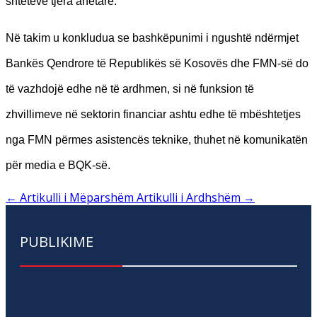
shteteve tjera anëtare.
Në takim u konkludua se bashkëpunimi i ngushtë ndërmjet
Bankës Qendrore të Republikës së Kosovës dhe FMN-së do
të vazhdojë edhe në të ardhmen, si në funksion të
zhvillimeve në sektorin financiar ashtu edhe të mbështetjes
nga FMN përmes asistencës teknike, thuhet në komunikatën
për media e BQK-së.
←
Artikulli i Mëparshëm
Artikulli i Ardhshëm
→
PUBLIKIME