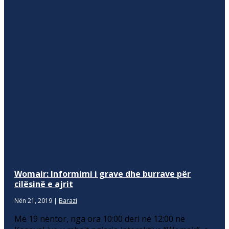
Womair: Informimi i grave dhe burrave për
cilësinë e ajrit
Nën 21, 2019
|
Barazi
Më 19 nëntor, nga ora 10:00 deri në 12:00 në