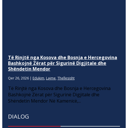
Të Rinjtë nga Kosova dhe Bosnja e Hercegovina
Bashkojnë Zërat për Sigurinë Digjitale dhe
Shëndetin Mendor
Qer 26, 2026
|
Edukim
,
Lajme
,
Thellesisht
Të Rinjtë nga Kosova dhe Bosnja e Hercegovina
Bashkojnë Zërat për Sigurinë Digjitale dhe
Shëndetin Mendor Në Kamenicë,...
DIALOG