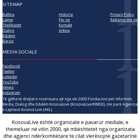
SITEMAP
Ballina
Historia
Privacy Policy
Lajme
Për ne
Reklamo me ne
Thellësisht
Kontakt
Dialog
Arkiva
Edukim
Barazi
MEDIA SOCIALE
Facebook
Twitter
Linkedin
YouTube
Vimeo
Instagram
Të gjitha të drejtat e rezervuara që nga viti 2000 Fondacioni për Informim,
Media, Dialog dhe Edukim KosovaLive (KosovaLive/KIMDE), më parë Agjencia
e Lajmeve Kosova Live (AKL).
KosovaLive është organizatë e pavarur mediale, e
themeluar në vitin 2000, që mbështetet nga organizata
dhe agjenci ndërkombëtare të cilat vlerësojnë gazetarinë