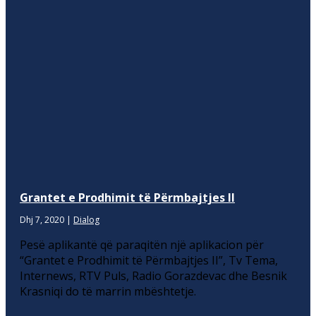
Grantet e Prodhimit të Përmbajtjes II
Dhj 7, 2020
|
Dialog
Pesë aplikantë që paraqitën një aplikacion për
“Grantet e Prodhimit të Përmbajtjes II”, Tv Tema,
Internews, RTV Puls, Radio Gorazdevac dhe Besnik
Krasniqi do të marrin mbështetje.