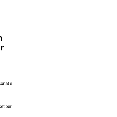
n
r
sonat e
ët për