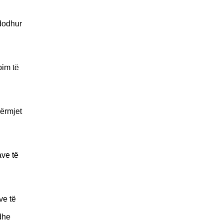
dodhur
bim të
dërmjet
ave të
ve të
dhe