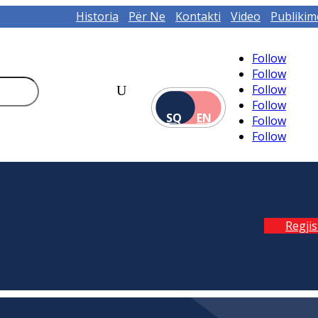
Historia
Për Ne
Kontakti
Video
Publikim
Follow
Follow
Follow
Follow
SQ
EN
Follow
Follow
Regji