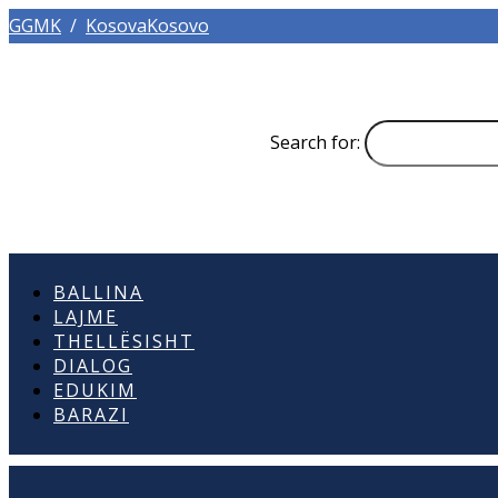
GGMK
/
KosovaKosovo
Search for:
BALLINA
LAJME
THELLËSISHT
DIALOG
EDUKIM
BARAZI