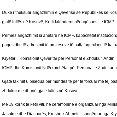
Duke ritheksuar angazhimin e Qeverisë së Republikës së Koso
gjatë luftës në Kosovë, Kurti falënderoi përfaqësuesit e ICM
Përmes angazhimit si anëtare në ICMP, kapacitetet institucion
paqes dhe të adresimit të proceseve të ballafaqimit me të kalu
Kryetari i Komisionit Qeveritar për Personat e Zhdukur, Andi
ICMP dhe Komisionit Ndërkombëtar për Personat e Zhdukur 
Gjatë takimit u bisedua për mundësitë për të forcuar më tej b
zhdukur me dhunë gjatë luftës në Kosovë.
Më 19 korrik të këtij viti, në ceremoninë e organizuar nga Min
Jashtme dhe Diasporës, Kreshnik Ahmeti, i shoqëruar nga Krye