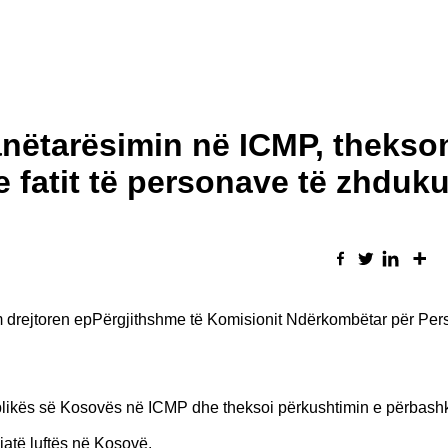
anëtarësimin në ICMP, thekso
 fatit të personave të zhduku
kim drejtoren epPërgjithshme të Komisionit Ndërkombëtar për Per
ublikës së Kosovës në ICMP dhe theksoi përkushtimin e përbashk
jatë luftës në Kosovë.