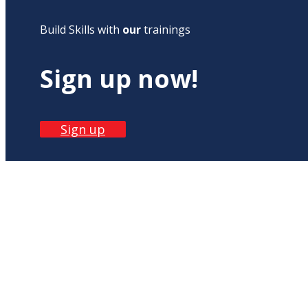
Build Skills with
our
trainings
Sign up now!
Sign up