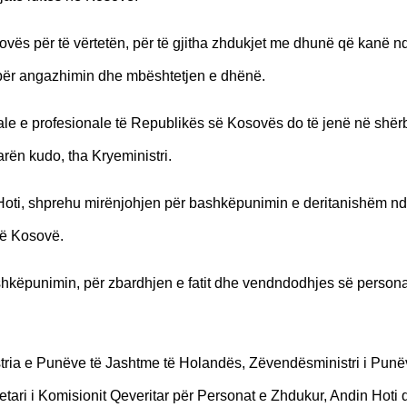
vës për të vërtetën, për të gjitha zhdukjet me dhunë që kanë n
P për angazhimin dhe mbështetjen e dhënë.
ale e profesionale të Republikës së Kosovës do të jenë në shër
arën kudo, tha Kryeministri.
n Hoti, shprehu mirënjohjen për bashkëpunimin e deritanishëm n
në Kosovë.
ashkëpunimin, për zbardhjen e fatit dhe vendndodhjes së person
istria e Punëve të Jashtme të Holandës, Zëvendësministri i Punë
tari i Komisionit Qeveritar për Personat e Zhdukur, Andin Hoti 