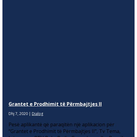
Grantet e Prodhimit të Përmbajtjes II
Dhj 7, 2020
|
Dialog
Pesë aplikantë që paraqitën një aplikacion për
“Grantet e Prodhimit të Përmbajtjes II”, Tv Tema,