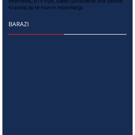
Internews, RTV Puls, Radio Gorazdevac dhe Besnik
Krasniqi do të marrin mbështetje.
BARAZI