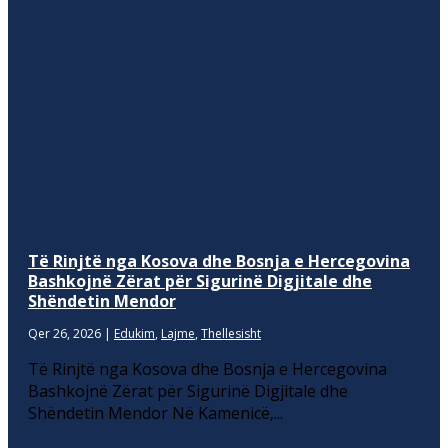
Të Rinjtë nga Kosova dhe Bosnja e Hercegovina
Bashkojnë Zërat për Sigurinë Digjitale dhe
Shëndetin Mendor
Qer 26, 2026
|
Edukim
,
Lajme
,
Thellesisht
Të Rinjtë nga Kosova dhe Bosnja e Hercegovina
Bashkojnë Zërat për Sigurinë Digjitale dhe
Shëndetin Mendor Në Kamenicë,...