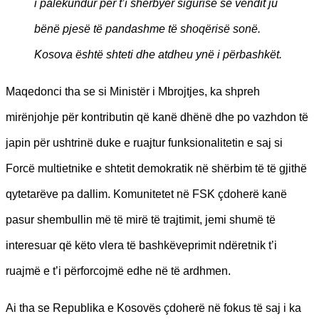
i palëkundur për t’i shërbyer sigurisë së vendit ju
bënë pjesë të pandashme të shoqërisë sonë.
Kosova është shteti dhe atdheu ynë i përbashkët.
Maqedonci tha se si Ministër i Mbrojtjes, ka shpreh
mirënjohje për kontributin që kanë dhënë dhe po vazhdon të
japin për ushtrinë duke e ruajtur funksionalitetin e saj si
Forcë multietnike e shtetit demokratik në shërbim të të gjithë
qytetarëve pa dallim. Komunitetet në FSK çdoherë kanë
pasur shembullin më të mirë të trajtimit, jemi shumë të
interesuar që këto vlera të bashkëveprimit ndëretnik t’i
ruajmë e t’i përforcojmë edhe në të ardhmen.
Ai tha se Republika e Kosovës çdoherë në fokus të saj i ka