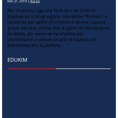
Nën 21, 2019
|
Barazi
Më 19 nëntor, nga ora 10:00 deri në 12:00 në
KosovaLive u mbajt ngjarja interaktive “Womair”, e
cila kishte për qëllim informimin e djemve, vajzave,
grave, burrave, çifteve dhe të gjithë të interesuarve,
pa dallim, për mënyrat më efektive për
përmirësimin e cilësisë së ajrit në hapësira të
brendshme dhe të jashtme.
EDUKIM