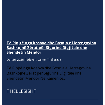
Të Rinjtë nga Kosova dhe Bosnja e Hercegovina
Bashkojnë Zërat për Sigurinë Digjitale dhe
Shëndetin Mendor
Qer 26, 2026
|
Edukim
,
Lajme
,
Thellesisht
Të Rinjtë nga Kosova dhe Bosnja e Hercegovina
Bashkojnë Zërat për Sigurinë Digjitale dhe
Shëndetin Mendor Në Kamenicë,...
THELLESISHT