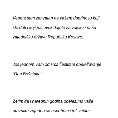
Veoma sam zahvalan na vašem doprinosu koji
ste dali i koji još uvek dajete za vojsku i našu
zajedničku državu Republiku Kosovo.
Još jednom Vam od srca čestitam obeležavanje
“Dan Bošnjaka”.
Želim da i narednih godina obeležimo vaše
praznike zajedno sa uspehom i još većim