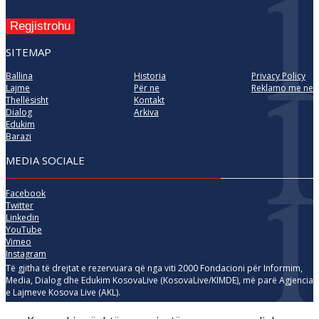
Regjistrohu
SITEMAP
Ballina
Historia
Privacy Policy
Lajme
Për ne
Reklamo me ne
Thellësisht
Kontakt
Dialog
Arkiva
Edukim
Barazi
MEDIA SOCIALE
Facebook
Twitter
Linkedin
YouTube
Vimeo
Instagram
Të gjitha të drejtat e rezervuara që nga viti 2000 Fondacioni për Informim,
Media, Dialog dhe Edukim KosovaLive (KosovaLive/KIMDE), më parë Agjencia
e Lajmeve Kosova Live (AKL).