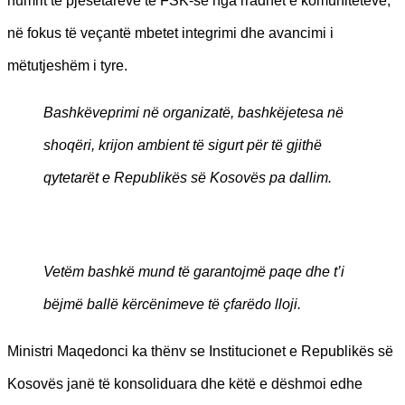
numrit të pjesëtarëve të FSK-së nga rradhët e komuniteteve,
në fokus të veçantë mbetet integrimi dhe avancimi i
mëtutjeshëm i tyre.
Bashkëveprimi në organizatë, bashkëjetesa në
shoqëri, krijon ambient të sigurt për të gjithë
qytetarët e Republikës së Kosovës pa dallim.
Vetëm bashkë mund të garantojmë paqe dhe t’i
bëjmë ballë kërcënimeve të çfarëdo lloji.
Ministri Maqedonci ka thënv se Institucionet e Republikës së
Kosovës janë të konsoliduara dhe këtë e dëshmoi edhe