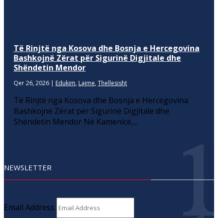
Të Rinjtë nga Kosova dhe Bosnja e Hercegovina
Bashkojnë Zërat për Sigurinë Digjitale dhe
Shëndetin Mendor
Qer 26, 2026
|
Edukim
,
Lajme
,
Thellesisht
Të Rinjtë nga Kosova dhe Bosnja e Hercegovina
Bashkojnë Zërat për Sigurinë Digjitale dhe
Shëndetin Mendor Në Kamenicë,...
NEWSLETTER
Email Address