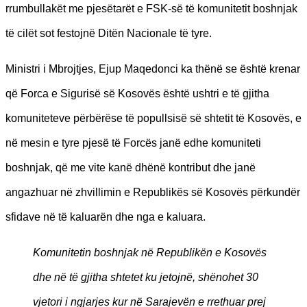
rrumbullakët me pjesëtarët e FSK-së të komunitetit boshnjak
të cilët sot festojnë Ditën Nacionale të tyre.
Ministri i Mbrojtjes, Ejup Maqedonci ka thënë se është krenar
që Forca e Sigurisë së Kosovës është ushtri e të gjitha
komuniteteve përbërëse të popullsisë së shtetit të Kosovës, e
në mesin e tyre pjesë të Forcës janë edhe komuniteti
boshnjak, që me vite kanë dhënë kontribut dhe janë
angazhuar në zhvillimin e Republikës së Kosovës përkundër
sfidave në të kaluarën dhe nga e kaluara.
Komunitetin boshnjak në Republikën e Kosovës
dhe në të gjitha shtetet ku jetojnë, shënohet 30
vjetori i ngjarjes kur në Sarajevën e rrethuar prej