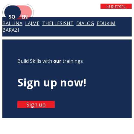
Regjistrohu
SQ
EN
BALLINA
LAJME
THELLËSISHT
DIALOG
EDUKIM
BARAZI
Build Skills with
our
trainings
Sign up now!
Sign up