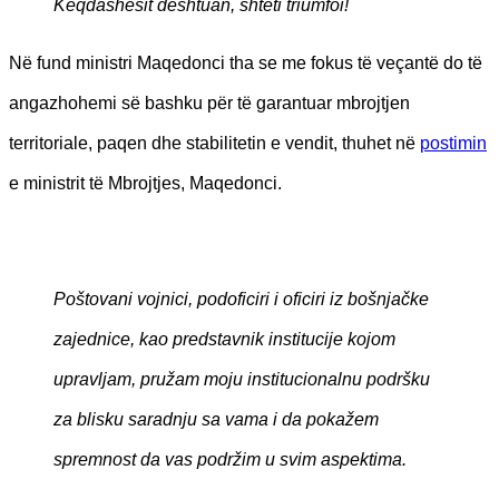
Keqdashësit dështuan, shteti triumfoi!
Në fund ministri Maqedonci tha se me fokus të veçantë do të
angazhohemi së bashku për të garantuar mbrojtjen
territoriale, paqen dhe stabilitetin e vendit, thuhet në
postimin
e ministrit të Mbrojtjes, Maqedonci.
Poštovani vojnici, podoficiri i oficiri iz bošnjačke
zajednice, kao predstavnik institucije kojom
upravljam, pružam moju institucionalnu podršku
za blisku saradnju sa vama i da pokažem
spremnost da vas podržim u svim aspektima.