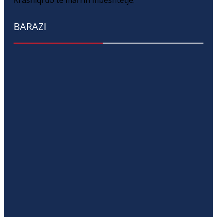
Krasniqi do të marrin mbështetje.
BARAZI