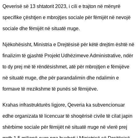
Qeverisë së 13 shtatorit 2023, i cili e trajton në mënyrë
specifike çështjen e mbrojtjes sociale për fëmijët në nevojë
sociale dhe fëmijët në situatë rruge.
Njëkohësisht, Ministria e Drejtësisë për këtë drejtim është në
finalizim të gjashtë Projekt Udhëzimeve Administrative, ndër
to dy prej më të rëndësishmet, atë për mbrojtjen e fëmijëve
në situatë rruge, dhe për parandalimin dhe ndalimin e
formave të rrezikshme të punës së fëmijëve.
Krahas infrastrukturës ligjore, Qeveria ka subvencionuar
edhe organizata të licencuar të shoqërisë civile të cilat japin
shërbime sociale për fëmijët në situatë rruge në vlerë prej