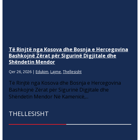
Të Rinjtë nga Kosova dhe Bosnja e Hercegovina
Bashkojnë Zërat për Sigurinë Digjitale dhe
Shëndetin Mendor
Qer 26, 2026
|
Edukim
,
Lajme
,
Thellesisht
Të Rinjtë nga Kosova dhe Bosnja e Hercegovina
Bashkojnë Zërat për Sigurinë Digjitale dhe
Shëndetin Mendor Në Kamenicë,...
THELLESISHT