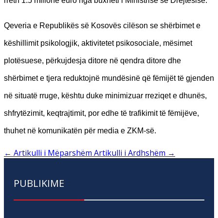
rreth 1.5 milionë euro nga buxheti i Ministrisë së Drejtësisë.
Qeveria e Republikës së Kosovës cilëson se shërbimet e
këshillimit psikologjik, aktivitetet psikosociale, mësimet
plotësuese, përkujdesja ditore në qendra ditore dhe
shërbimet e tjera reduktojnë mundësinë që fëmijët të gjenden
në situatë rruge, kështu duke minimizuar rreziqet e dhunës,
shfrytëzimit, keqtrajtimit, por edhe të trafikimit të fëmijëve,
thuhet në komunikatën për media e ZKM-së.
←
Artikulli i Mëparshëm
Artikulli i Ardhshëm
→
PUBLIKIME