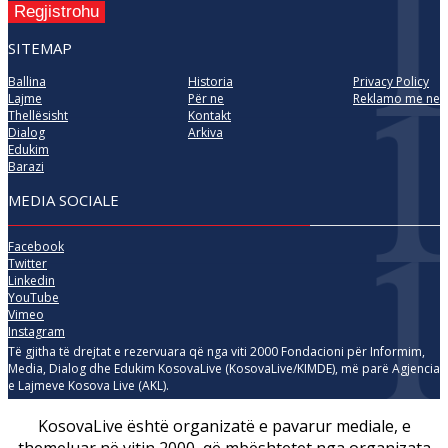
Regjistrohu
SITEMAP
Ballina
Historia
Privacy Policy
Lajme
Për ne
Reklamo me ne
Thellësisht
Kontakt
Dialog
Arkiva
Edukim
Barazi
MEDIA SOCIALE
Facebook
Twitter
Linkedin
YouTube
Vimeo
Instagram
Të gjitha të drejtat e rezervuara që nga viti 2000 Fondacioni për Informim,
Media, Dialog dhe Edukim KosovaLive (KosovaLive/KIMDE), më parë Agjencia
e Lajmeve Kosova Live (AKL).
KosovaLive është organizatë e pavarur mediale, e