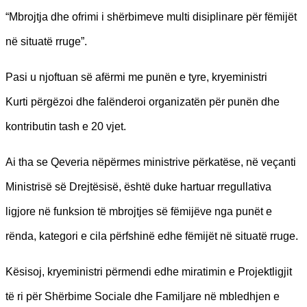
“Mbrojtja dhe ofrimi i shërbimeve multi disiplinare për fëmijët
në situatë rruge”.
Pasi u njoftuan së afërmi me punën e tyre, kryeministri
Kurti
përgëzoi dhe falënderoi organizatën për punën dhe
kontributin tash e 20 vjet.
Ai tha se Qeveria nëpërmes ministrive përkatëse, në veçanti
Ministrisë së Drejtësisë, është duke hartuar rregullativa
ligjore në funksion të mbrojtjes së fëmijëve nga punët e
rënda, kategori e cila përfshinë edhe fëmijët në situatë rruge.
Kësisoj, kryeministri përmendi edhe miratimin e Projektligjit
të ri për Shërbime Sociale dhe Familjare në mbledhjen e