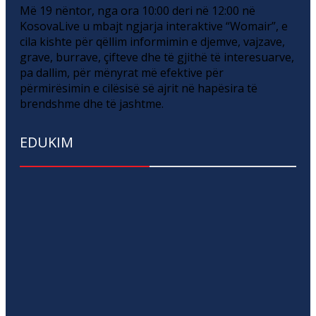
Më 19 nëntor, nga ora 10:00 deri në 12:00 në
KosovaLive u mbajt ngjarja interaktive “Womair”, e
cila kishte për qëllim informimin e djemve, vajzave,
grave, burrave, çifteve dhe të gjithë të interesuarve,
pa dallim, për mënyrat më efektive për
përmirësimin e cilësisë së ajrit në hapësira të
brendshme dhe të jashtme.
EDUKIM