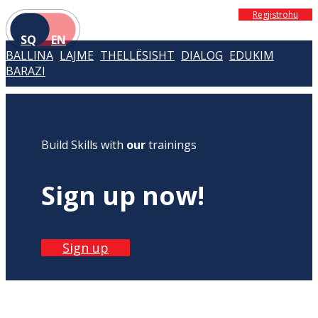
Regjistrohu
SQ
EN
BALLINA
LAJME
THELLËSISHT
DIALOG
EDUKIM
BARAZI
Build Skills with
our
trainings
Sign up now!
Sign up