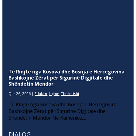
Të Rinjtë nga Kosova dhe Bosnja e Hercegovina
Bashkojnë Zërat për Sigurinë Digjitale dhe
Shëndetin Mendor
Qer 26, 2026
|
Edukim
,
Lajme
,
Thellesisht
Të Rinjtë nga Kosova dhe Bosnja e Hercegovina
Bashkojnë Zërat për Sigurinë Digjitale dhe
Shëndetin Mendor Në Kamenicë,...
DIALOG