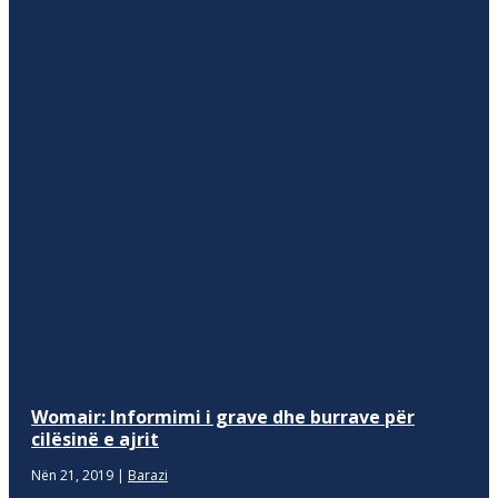
Womair: Informimi i grave dhe burrave për
cilësinë e ajrit
Nën 21, 2019
|
Barazi