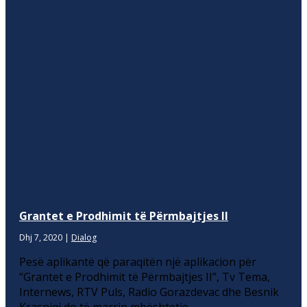
Grantet e Prodhimit të Përmbajtjes II
Dhj 7, 2020
|
Dialog
Pesë aplikantë që paraqitën një aplikacion për
“Grantet e Prodhimit të Përmbajtjes II”, Tv Tema,
Internews, RTV Puls, Radio Gorazdevac dhe Besnik