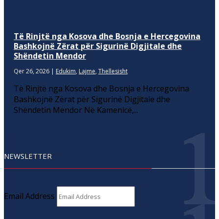
Të Rinjtë nga Kosova dhe Bosnja e Hercegovina
Bashkojnë Zërat për Sigurinë Digjitale dhe
Shëndetin Mendor
Qer 26, 2026
|
Edukim
,
Lajme
,
Thellesisht
Të Rinjtë nga Kosova dhe Bosnja e Hercegovina
Bashkojnë Zërat për Sigurinë Digjitale dhe
Shëndetin Mendor Në Kamenicë,...
NEWSLETTER
Email Address