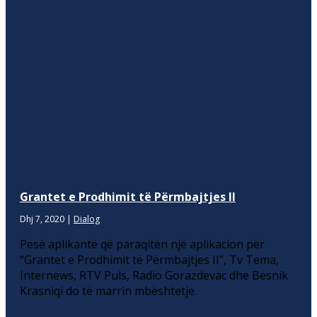
Grantet e Prodhimit të Përmbajtjes II
Dhj 7, 2020
|
Dialog
Pesë aplikantë që paraqitën një aplikacion për
“Grantet e Prodhimit të Përmbajtjes II”, Tv Tema,
Internews, RTV Puls, Radio Gorazdevac dhe Besnik
Krasniqi do të marrin mbështetje.