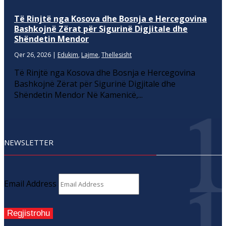
Të Rinjtë nga Kosova dhe Bosnja e Hercegovina
Bashkojnë Zërat për Sigurinë Digjitale dhe
Shëndetin Mendor
Qer 26, 2026
|
Edukim
,
Lajme
,
Thellesisht
Të Rinjtë nga Kosova dhe Bosnja e Hercegovina
Bashkojnë Zërat për Sigurinë Digjitale dhe
Shëndetin Mendor Në Kamenicë,...
NEWSLETTER
Email Address
Regjistrohu