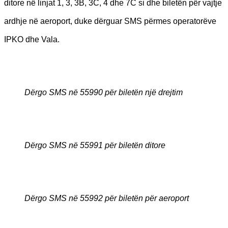
ditore në linjat 1, 3, 3B, 3C, 4 dhe 7C si dhe biletën për vajtje
ardhje në aeroport, duke dërguar SMS përmes operatorëve
IPKO dhe Vala.
Dërgo SMS në 55990 për biletën një drejtim
Dërgo SMS në 55991 për biletën ditore
Dërgo SMS në 55992 për biletën për aeroport