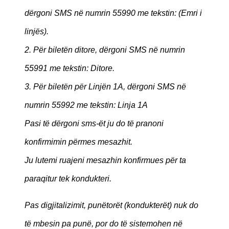
dërgoni SMS në numrin 55990 me tekstin: (Emri i
linjës).
2. Për biletën ditore, dërgoni SMS në numrin
55991 me tekstin: Ditore.
3. Për biletën për Linjën 1A, dërgoni SMS në
numrin 55992 me tekstin: Linja 1A
Pasi të dërgoni sms-ët ju do të pranoni
konfirmimin përmes mesazhit.
Ju lutemi ruajeni mesazhin konfirmues për ta
paraqitur tek kondukteri.
Pas digjitalizimit, punëtorët (kondukterët) nuk do
të mbesin pa punë, por do të sistemohen në