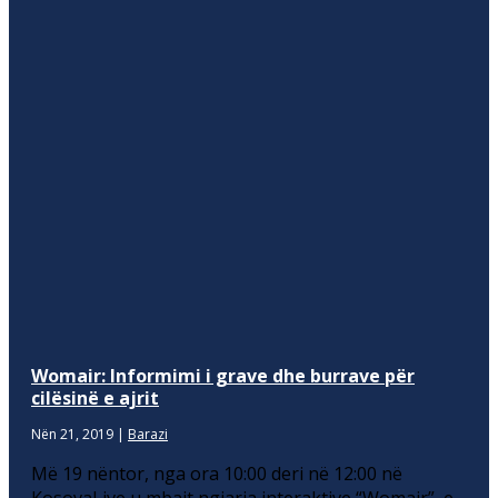
Womair: Informimi i grave dhe burrave për
cilësinë e ajrit
Nën 21, 2019
|
Barazi
Më 19 nëntor, nga ora 10:00 deri në 12:00 në
KosovaLive u mbajt ngjarja interaktive “Womair”, e