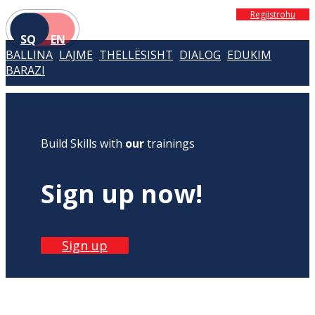
Regjistrohu
SQ
EN
BALLINA
LAJME
THELLËSISHT
DIALOG
EDUKIM
BARAZI
Build Skills with
our
trainings
Sign up now!
Sign up