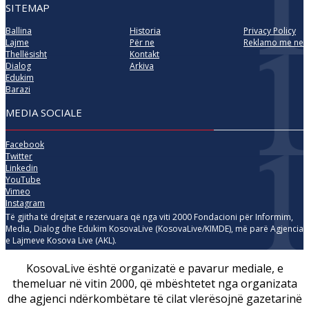
SITEMAP
Ballina
Historia
Privacy Policy
Lajme
Për ne
Reklamo me ne
Thellësisht
Kontakt
Dialog
Arkiva
Edukim
Barazi
MEDIA SOCIALE
Facebook
Twitter
Linkedin
YouTube
Vimeo
Instagram
Të gjitha të drejtat e rezervuara që nga viti 2000 Fondacioni për Informim,
Media, Dialog dhe Edukim KosovaLive (KosovaLive/KIMDE), më parë Agjencia
e Lajmeve Kosova Live (AKL).
KosovaLive është organizatë e pavarur mediale, e
themeluar në vitin 2000, që mbështetet nga organizata
dhe agjenci ndërkombëtare të cilat vlerësojnë gazetarinë