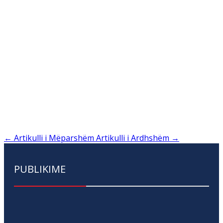
←
Artikulli i Mëparshëm
Artikulli i Ardhshëm
→
PUBLIKIME