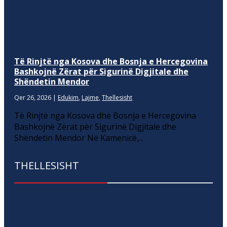
Të Rinjtë nga Kosova dhe Bosnja e Hercegovina
Bashkojnë Zërat për Sigurinë Digjitale dhe
Shëndetin Mendor
Qer 26, 2026
|
Edukim
,
Lajme
,
Thellesisht
Të Rinjtë nga Kosova dhe Bosnja e Hercegovina
Bashkojnë Zërat për Sigurinë Digjitale dhe
Shëndetin Mendor Në Kamenicë,...
THELLESISHT