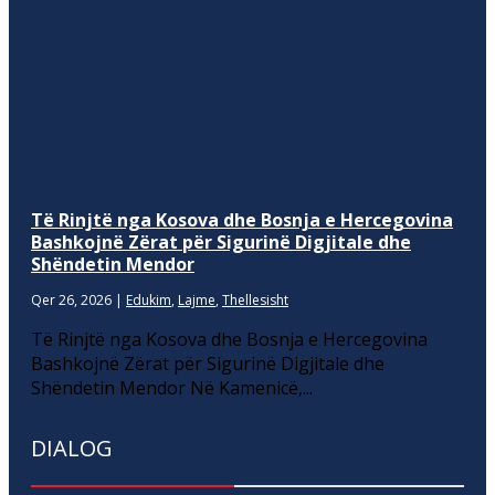
Të Rinjtë nga Kosova dhe Bosnja e Hercegovina
Bashkojnë Zërat për Sigurinë Digjitale dhe
Shëndetin Mendor
Qer 26, 2026
|
Edukim
,
Lajme
,
Thellesisht
Të Rinjtë nga Kosova dhe Bosnja e Hercegovina
Bashkojnë Zërat për Sigurinë Digjitale dhe
Shëndetin Mendor Në Kamenicë,...
DIALOG