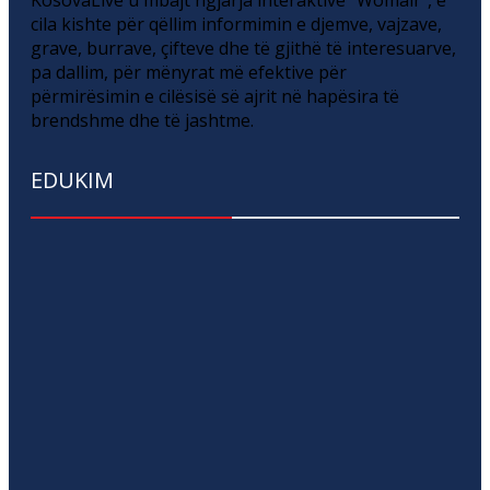
cila kishte për qëllim informimin e djemve, vajzave,
grave, burrave, çifteve dhe të gjithë të interesuarve,
pa dallim, për mënyrat më efektive për
përmirësimin e cilësisë së ajrit në hapësira të
brendshme dhe të jashtme.
EDUKIM