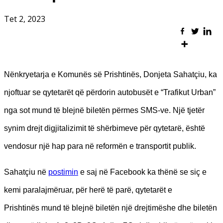
Tet 2, 2023
Nënkryetarja e Komunës së Prishtinës, Donjeta Sahatçiu, ka
njoftuar se qytetarët që përdorin autobusët e “Trafikut Urban”
nga sot mund të blejnë biletën përmes SMS-ve. Një tjetër
synim drejt digjitalizimit të shërbimeve për qytetarë, është
vendosur një hap para në reformën e transportit publik.
Sahatçiu në
postimin
e saj në Facebook ka thënë se siç e
kemi paralajmëruar, për herë të parë, qytetarët e
Prishtinës mund të blejnë biletën një drejtimëshe dhe biletën