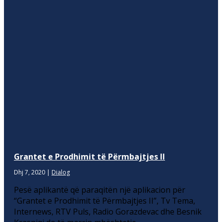
Grantet e Prodhimit të Përmbajtjes II
Dhj 7, 2020
|
Dialog
Pesë aplikantë që paraqitën një aplikacion për
“Grantet e Prodhimit të Përmbajtjes II”, Tv Tema,
Internews, RTV Puls, Radio Gorazdevac dhe Besnik