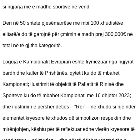
si ngjarja më e madhe sportive në vend!
Deri në 50 shtete pjesëmarrëse me mbi 100 xhudistë/e
elitarë/e do të garojnë për çmimin e madh prej 300,000€ në
total në të gjitha kategoritë.
Logoja e Kampionatit Evropian është frymëzuar nga ngjyrat
bardh dhe kaltër të Prishtinës, qytetit ku do të mbahet
Kampionati; ilustrimit të objektit të Pallatit të Rinisë dhe
Sporteve ku do të mbahet Kampionati me 16 dhjetor 2023;
dhe ilustrimin e përshëndetjes – “Rei” – në xhudo si një ndër
elementet kryesore të xhudos që simbolizon respektin dhe
mirënjohjen, kështu për të reflektuar edhe vlerën kryesore të