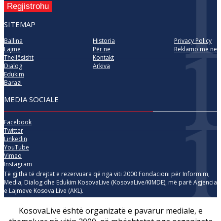
Regjistrohu
SITEMAP
Ballina
Historia
Privacy Policy
Lajme
Për ne
Reklamo me ne
Thellësisht
Kontakt
Dialog
Arkiva
Edukim
Barazi
MEDIA SOCIALE
Facebook
Twitter
Linkedin
YouTube
Vimeo
Instagram
Të gjitha të drejtat e rezervuara që nga viti 2000 Fondacioni për Informim,
Media, Dialog dhe Edukim KosovaLive (KosovaLive/KIMDE), më parë Agjencia
e Lajmeve Kosova Live (AKL).
KosovaLive është organizatë e pavarur mediale, e