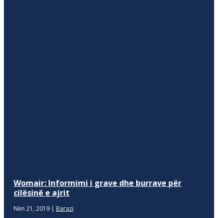
Womair: Informimi i grave dhe burrave për
cilësinë e ajrit
Nën 21, 2019
|
Barazi