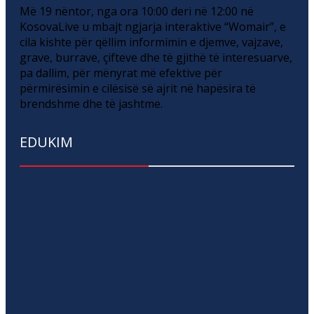
Më 19 nëntor, nga ora 10:00 deri në 12:00 në
KosovaLive u mbajt ngjarja interaktive “Womair”, e
cila kishte për qëllim informimin e djemve, vajzave,
grave, burrave, çifteve dhe të gjithë të interesuarve,
pa dallim, për mënyrat më efektive për
përmirësimin e cilësisë së ajrit në hapësira të
brendshme dhe të jashtme.
EDUKIM