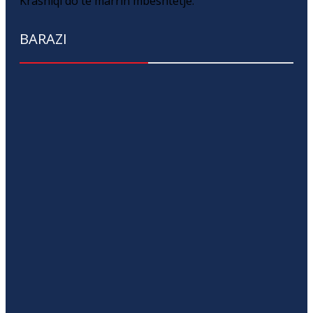
Krasniqi do të marrin mbështetje.
BARAZI