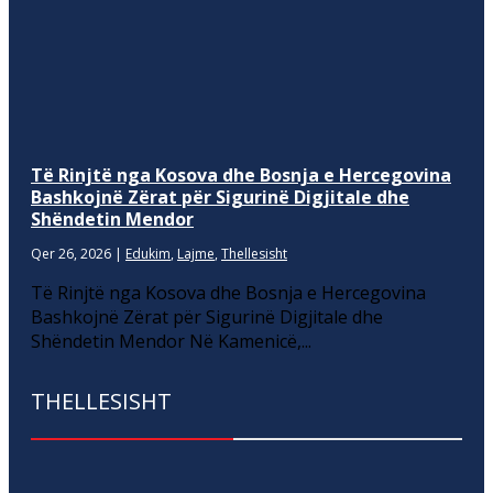
Të Rinjtë nga Kosova dhe Bosnja e Hercegovina
Bashkojnë Zërat për Sigurinë Digjitale dhe
Shëndetin Mendor
Qer 26, 2026
|
Edukim
,
Lajme
,
Thellesisht
Të Rinjtë nga Kosova dhe Bosnja e Hercegovina
Bashkojnë Zërat për Sigurinë Digjitale dhe
Shëndetin Mendor Në Kamenicë,...
THELLESISHT