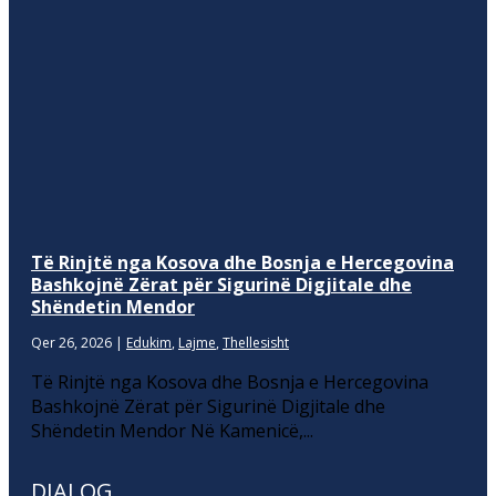
Të Rinjtë nga Kosova dhe Bosnja e Hercegovina
Bashkojnë Zërat për Sigurinë Digjitale dhe
Shëndetin Mendor
Qer 26, 2026
|
Edukim
,
Lajme
,
Thellesisht
Të Rinjtë nga Kosova dhe Bosnja e Hercegovina
Bashkojnë Zërat për Sigurinë Digjitale dhe
Shëndetin Mendor Në Kamenicë,...
DIALOG