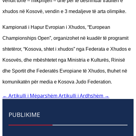
vendit tonë – mikpritjen – dhe për të dëshmuar traditën e
xhudos në Kosovë, vendin e 3 medaljeve të arta olimpike.
Kampionati i Hapur Evropian i Xhudos, “European
Championships Open”, organizohet në kuadër të programit
shtetëror, “Kosova, shtet i xhudos” nga Federata e Xhudos e
Kosovës, dhe mbështetet nga Ministria e Kulturës, Rinisë
dhe Sportit dhe Federatës Evropiane të Xhudos, thuhet në
komunikatën për media e Kosova Judo Federation.
←
Artikulli i Mëparshëm
Artikulli i Ardhshëm
→
PUBLIKIME