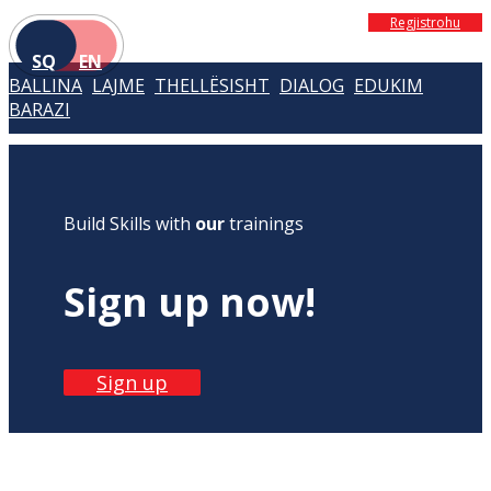
Regjistrohu
SQ
EN
BALLINA
LAJME
THELLËSISHT
DIALOG
EDUKIM
BARAZI
Build Skills with
our
trainings
Sign up now!
Sign up