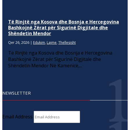
Të Rinjtë nga Kosova dhe Bosnja e Hercegovina
Bashkojnë Zërat për Sigurinë Digjitale dhe
Shëndetin Mendor
Qer 26, 2026
|
Edukim
,
Lajme
,
Thellesisht
Të Rinjtë nga Kosova dhe Bosnja e Hercegovina
Bashkojnë Zërat për Sigurinë Digjitale dhe
Shëndetin Mendor Në Kamenicë,...
NEWSLETTER
Email Address