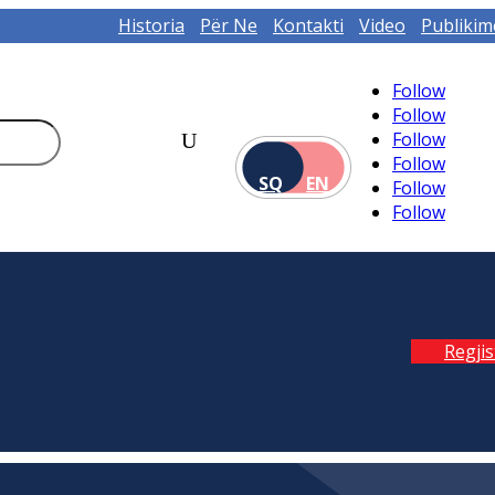
Historia
Për Ne
Kontakti
Video
Publikim
Follow
Follow
Follow
Follow
SQ
EN
Follow
Follow
Regji