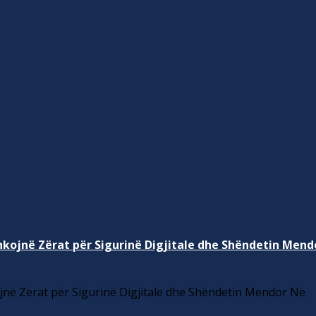
kojnë Zërat për Sigurinë Digjitale dhe Shëndetin Mend
në Zërat për Sigurinë Digjitale dhe Shëndetin Mendor Në