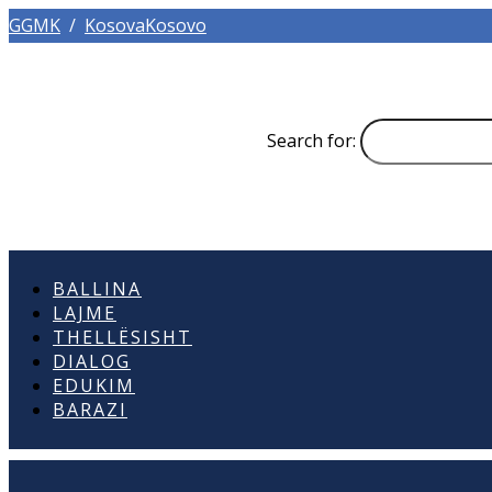
GGMK
/
KosovaKosovo
Search for:
BALLINA
LAJME
THELLËSISHT
DIALOG
EDUKIM
BARAZI