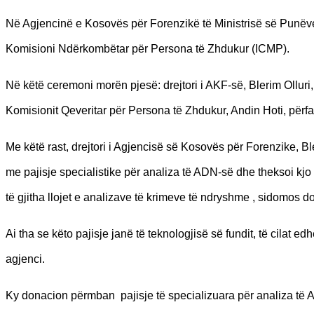
Në Agjencinë e Kosovës për Forenzikë të Ministrisë së Punëv
Komisioni Ndërkombëtar për Persona të Zhdukur (ICMP).
Në këtë ceremoni morën pjesë: drejtori i AKF-së, Blerim Ollur
Komisionit Qeveritar për Persona të Zhdukur, Andin Hoti, për
Me këtë rast, drejtori i Agjencisë së Kosovës për Forenzike, B
me pajisje specialistike për analiza të ADN-së dhe theksoi kj
të gjitha llojet e analizave të krimeve të ndryshme , sidomos d
Ai tha se këto pajisje janë të teknologjisë së fundit, të cilat 
agjenci.
Ky donacion përmban pajisje të specializuara për analiza të 