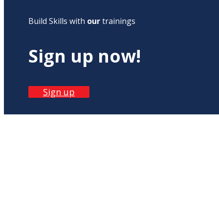
Build Skills with
our
trainings
Sign up now!
Sign up