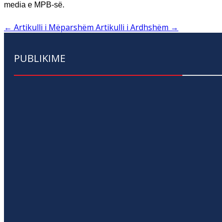
media e MPB-së.
←
Artikulli i Mëparshëm
Artikulli i Ardhshëm
→
PUBLIKIME