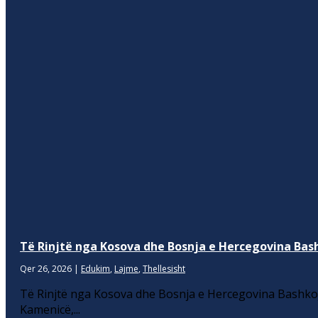
Të Rinjtë nga Kosova dhe Bosnja e Hercegovina Bash
Qer 26, 2026
|
Edukim
,
Lajme
,
Thellesisht
Të Rinjtë nga Kosova dhe Bosnja e Hercegovina Bashkoj
Kamenicë,...