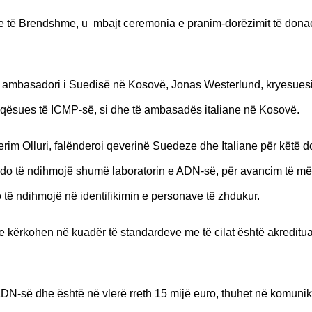
e të Brendshme, u mbajt ceremonia e pranim-dorëzimit të donac
i, ambasadori i Suedisë në Kosovë, Jonas Westerlund, kryesuesi
faqësues të ICMP-së, si dhe të ambasadës italiane në Kosovë.
lerim Olluri, falënderoi qeverinë Suedeze dhe Italiane për këtë 
o do të ndihmojë shumë laboratorin e ADN-së, për avancim të më
o të ndihmojë në identifikimin e personave të zhdukur.
edhe kërkohen në kuadër të standardeve me të cilat është akreditua
ADN-së dhe është në vlerë rreth 15 mijë euro, thuhet në komuni