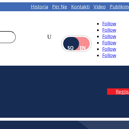
Historia
Për Ne
Kontakti
Video
Publikim
Follow
Follow
Follow
Follow
SQ
EN
Follow
Follow
Regji