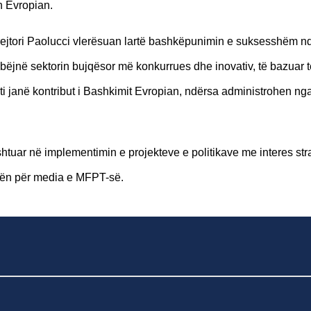
n Evropian.
Drejtori Paolucci vlerësuan lartë bashkëpunimin e suksesshëm nd
 ta bëjnë sektorin bujqësor më konkurrues dhe inovativ, të bazuar 
ti janë kontribut i Bashkimit Evropian, ndërsa administrohen n
tuar në implementimin e projekteve e politikave me interes stra
tën për media e MFPT-së.