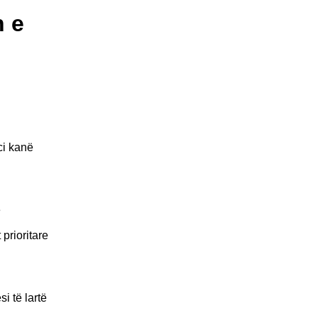
n e
ci kanë
e
prioritare
i të lartë