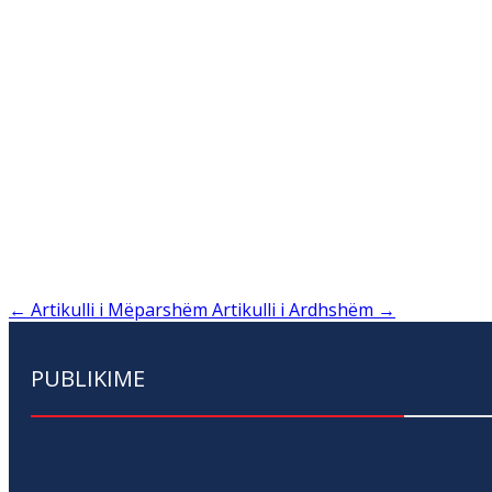
←
Artikulli i Mëparshëm
Artikulli i Ardhshëm
→
PUBLIKIME