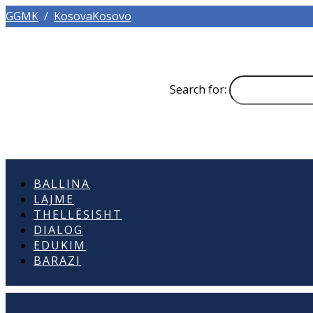
GGMK
/
KosovaKosovo
Search for:
BALLINA
LAJME
THELLËSISHT
DIALOG
EDUKIM
BARAZI