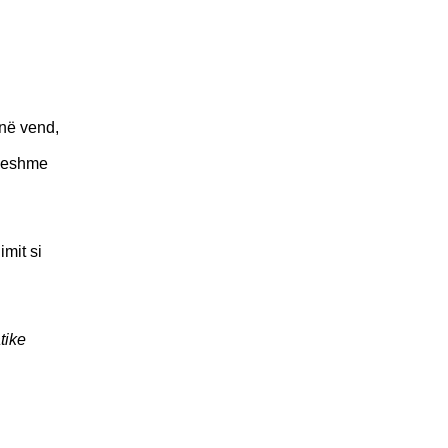
 në vend,
rueshme
mit si
tike