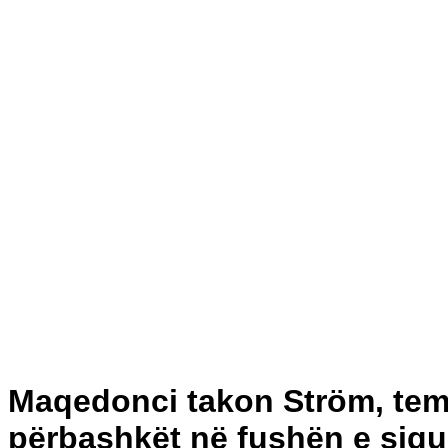
Maqedonci takon Ström, temë
përbashkët në fushën e sigu