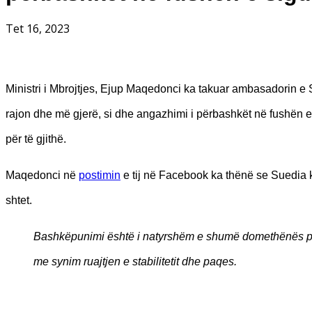
Tet 16, 2023
Ministri i Mbrojtjes, Ejup Maqedonci ka takuar ambasadorin e S
rajon dhe më gjerë, si dhe angazhimi i përbashkët në fushën 
për të gjithë.
Maqedonci në
postimin
e tij në Facebook ka thënë se Suedia k
shtet.
Bashkëpunimi është i natyrshëm e shumë domethënës për
me synim ruajtjen e stabilitetit dhe paqes.