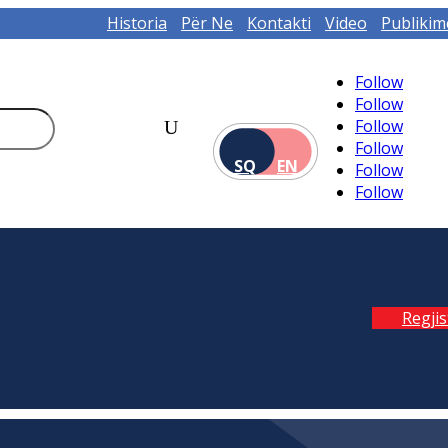
Historia
Për Ne
Kontakti
Video
Publikim
Follow
Follow
Follow
Follow
SQ
EN
Follow
Follow
Regji