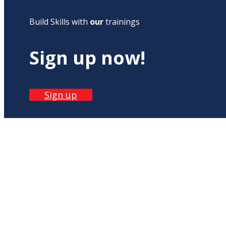
Build Skills with
our
trainings
Sign up now!
Sign up