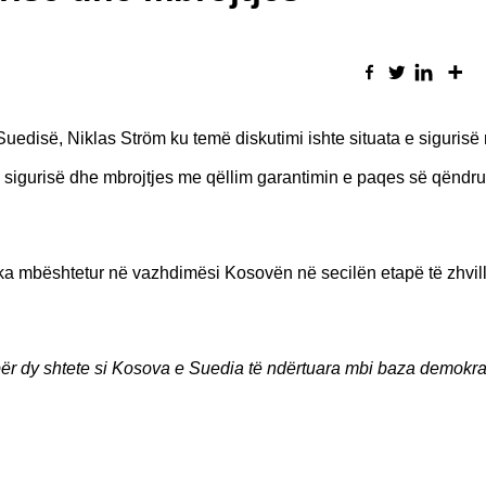
uedisë, Niklas Ström ku temë diskutimi ishte situata e sigurisë
e sigurisë dhe mbrojtjes me qëllim garantimin e paqes së qënd
a mbështetur në vazhdimësi Kosovën në secilën etapë të zhvilli
 dy shtete si Kosova e Suedia të ndërtuara mbi baza demokra