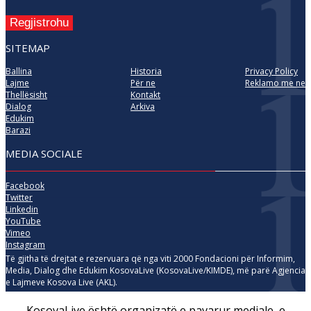
Regjistrohu
SITEMAP
Ballina
Historia
Privacy Policy
Lajme
Për ne
Reklamo me ne
Thellësisht
Kontakt
Dialog
Arkiva
Edukim
Barazi
MEDIA SOCIALE
Facebook
Twitter
Linkedin
YouTube
Vimeo
Instagram
Të gjitha të drejtat e rezervuara që nga viti 2000 Fondacioni për Informim,
Media, Dialog dhe Edukim KosovaLive (KosovaLive/KIMDE), më parë Agjencia
e Lajmeve Kosova Live (AKL).
KosovaLive është organizatë e pavarur mediale, e