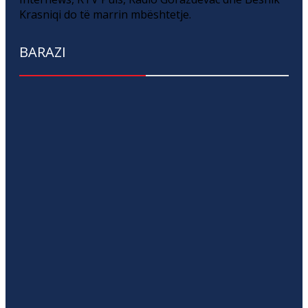
Krasniqi do të marrin mbështetje.
BARAZI