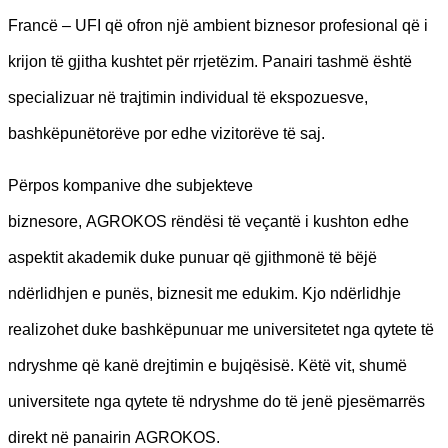
Francë – UFI që ofron një ambient biznesor profesional që i
krijon të gjitha kushtet për rrjetëzim. Panairi tashmë është
specializuar në trajtimin individual të ekspozuesve,
bashkëpunëtorëve por edhe vizitorëve të saj.
Përpos kompanive dhe subjekteve
biznesore, AGROKOS rëndësi të veçantë i kushton edhe
aspektit akademik duke punuar që gjithmonë të bëjë
ndërlidhjen e punës, biznesit me edukim. Kjo ndërlidhje
realizohet duke bashkëpunuar me universitetet nga qytete të
ndryshme që kanë drejtimin e bujqësisë. Këtë vit, shumë
universitete nga qytete të ndryshme do të jenë pjesëmarrës
direkt në panairin AGROKOS.