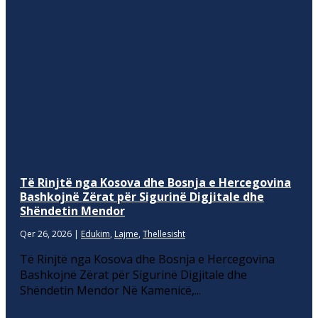
Të Rinjtë nga Kosova dhe Bosnja e Hercegovina
Bashkojnë Zërat për Sigurinë Digjitale dhe
Shëndetin Mendor
Qer 26, 2026
|
Edukim
,
Lajme
,
Thellesisht
Të Rinjtë nga Kosova dhe Bosnja e Hercegovina
Bashkojnë Zërat për Sigurinë Digjitale dhe
Shëndetin Mendor Në Kamenicë,...