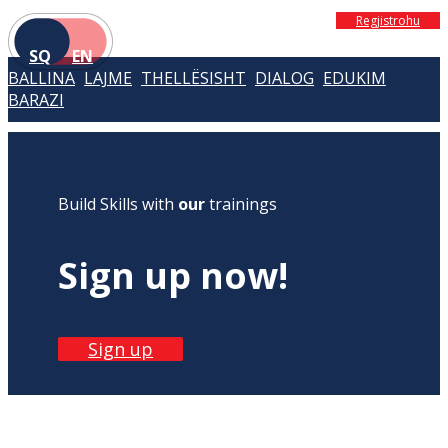
Regjistrohu
SQ
EN
BALLINA
LAJME
THELLËSISHT
DIALOG
EDUKIM
BARAZI
Build Skills with
our
trainings
Sign up now!
Sign up