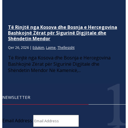
Të Rinjtë nga Kosova dhe Bosnja e Hercegovina
Bashkojnë Zërat për Sigurinë Digjitale dhe
Shëndetin Mendor
Qer 26, 2026
|
Edukim
,
Lajme
,
Thellesisht
Të Rinjtë nga Kosova dhe Bosnja e Hercegovina
Bashkojnë Zërat për Sigurinë Digjitale dhe
Shëndetin Mendor Në Kamenicë,...
NEWSLETTER
Email Address