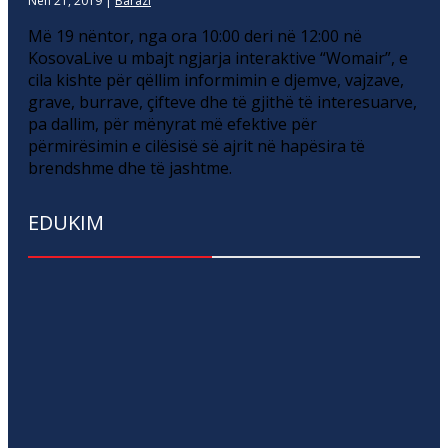
Nën 21, 2019
|
Barazi
Më 19 nëntor, nga ora 10:00 deri në 12:00 në
KosovaLive u mbajt ngjarja interaktive “Womair”, e
cila kishte për qëllim informimin e djemve, vajzave,
grave, burrave, çifteve dhe të gjithë të interesuarve,
pa dallim, për mënyrat më efektive për
përmirësimin e cilësisë së ajrit në hapësira të
brendshme dhe të jashtme.
EDUKIM