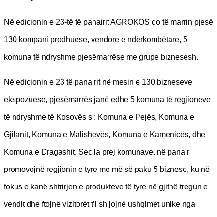
Në edicionin e 23-të të panairit AGROKOS do të marrin pjesë
130 kompani prodhuese, vendore e ndërkombëtare, 5
komuna të ndryshme pjesëmarrëse me grupe biznesesh.
Në edicionin e 23 të panairit në mesin e 130 bizneseve
ekspozuese, pjesëmarrës janë edhe 5 komuna të regjioneve
të ndryshme të Kosovës si: Komuna e Pejës, Komuna e
Gjilanit, Komuna e Malishevës, Komuna e Kamenicës, dhe
Komuna e Dragashit. Secila prej komunave, në panair
promovojnë regjionin e tyre me më së paku 5 biznese, ku në
fokus e kanë shtrirjen e produkteve të tyre në gjithë tregun e
vendit dhe ftojnë vizitorët t’i shijojnë ushqimet unike nga