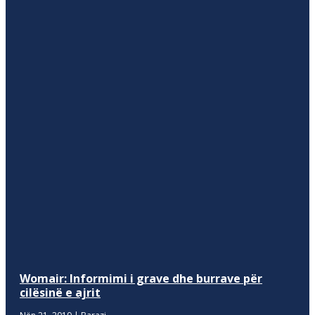
Womair: Informimi i grave dhe burrave për
cilësinë e ajrit