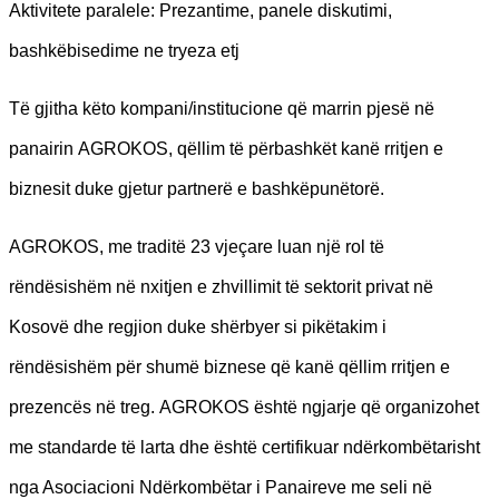
Aktivitete paralele: Prezantime, panele diskutimi,
bashkëbisedime ne tryeza etj
Të gjitha këto kompani/institucione që marrin pjesë në
panairin AGROKOS, qëllim të përbashkët kanë rritjen e
biznesit duke gjetur partnerë e bashkëpunëtorë.
AGROKOS, me traditë 23 vjeçare luan një rol të
rëndësishëm në nxitjen e zhvillimit të sektorit privat në
Kosovë dhe regjion duke shërbyer si pikëtakim i
rëndësishëm për shumë biznese që kanë qëllim rritjen e
prezencës në treg. AGROKOS është ngjarje që organizohet
me standarde të larta dhe është certifikuar ndërkombëtarisht
nga Asociacioni Ndërkombëtar i Panaireve me seli në