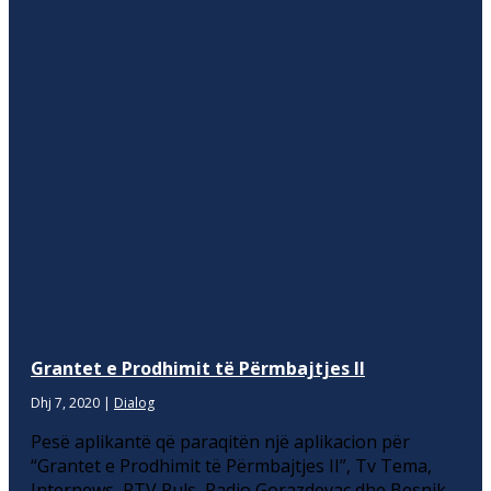
Grantet e Prodhimit të Përmbajtjes II
Dhj 7, 2020
|
Dialog
Pesë aplikantë që paraqitën një aplikacion për
“Grantet e Prodhimit të Përmbajtjes II”, Tv Tema,
Internews, RTV Puls, Radio Gorazdevac dhe Besnik