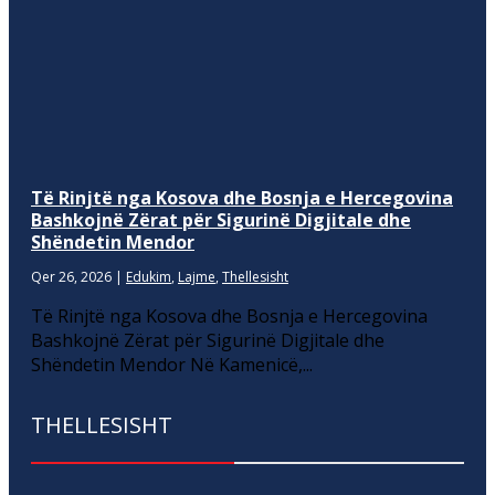
Të Rinjtë nga Kosova dhe Bosnja e Hercegovina
Bashkojnë Zërat për Sigurinë Digjitale dhe
Shëndetin Mendor
Qer 26, 2026
|
Edukim
,
Lajme
,
Thellesisht
Të Rinjtë nga Kosova dhe Bosnja e Hercegovina
Bashkojnë Zërat për Sigurinë Digjitale dhe
Shëndetin Mendor Në Kamenicë,...
THELLESISHT